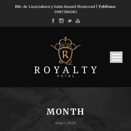
Dir:
Av. Lizarzaburu y Saint Amand Montrond |
Teléfono:
0987386082
MONTH
mayo 2026