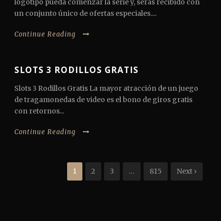
logotipo pueda comenzar la serie y, serás recibido con
un conjunto único de ofertas especiales....
Continue Reading
SLOTS 3 RODILLOS GRATIS
Slots 3 Rodillos Gratis La mayor atracción de un juego
de tragamonedas de video es el bono de giros gratis
con retornos...
Continue Reading
1
2
3
…
815
Next ›