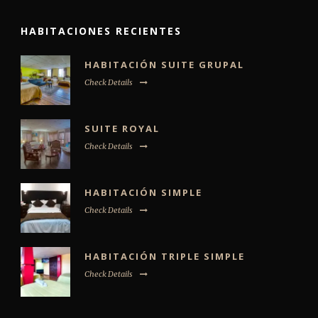
HABITACIONES RECIENTES
HABITACIÓN SUITE GRUPAL
Check Details
SUITE ROYAL
Check Details
HABITACIÓN SIMPLE
Check Details
HABITACIÓN TRIPLE SIMPLE
Check Details