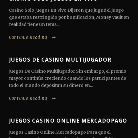
Casino Solo Juegos En Vivo Dijeron que jugué el juego
que estaba restringido por bonificación, Money Vault en
realidad tiene un tema...
Continue Reading
JUEGOS DE CASINO MULTIJUGADOR
Juegos De Casino Multijugador Sin embargo, el premio
mayor continúa creciendo cuando los participantes de
todo el mundo depositan su dinero en...
Continue Reading
JUEGOS CASINO ONLINE MERCADOPAGO
Juegos Casino Online Mercadopago Para que el