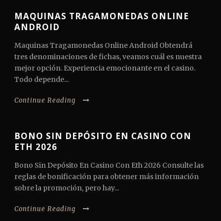
MAQUINAS TRAGAMONEDAS ONLINE
ANDROID
Maquinas Tragamonedas Online Android Obtendrá
tres denominaciones de fichas, veamos cuál es nuestra
mejor opción. Experiencia emocionante en el casino.
Todo depende...
Continue Reading
BONO SIN DEPÓSITO EN CASINO CON
ETH 2026
Bono Sin Depósito En Casino Con Eth 2026 Consulte las
reglas de bonificación para obtener más información
sobre la promoción, pero hay...
Continue Reading