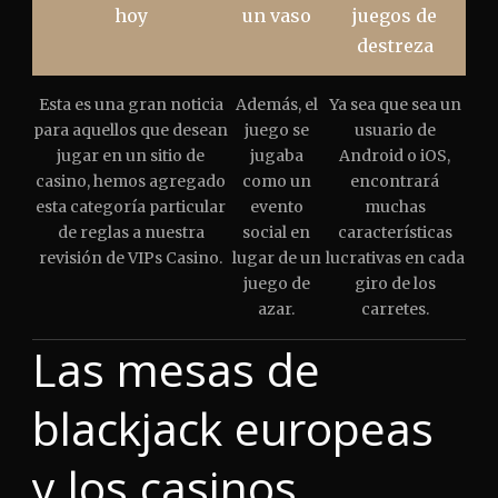
hoy
un vaso
juegos de
destreza
Esta es una gran noticia
Además, el
Ya sea que sea un
para aquellos que desean
juego se
usuario de
jugar en un sitio de
jugaba
Android o iOS,
casino, hemos agregado
como un
encontrará
esta categoría particular
evento
muchas
de reglas a nuestra
social en
características
revisión de VIPs Casino.
lugar de un
lucrativas en cada
juego de
giro de los
azar.
carretes.
Las mesas de
blackjack europeas
y los casinos