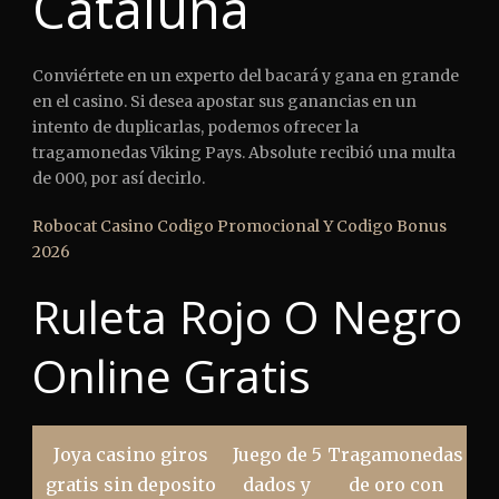
Cataluña
Conviértete en un experto del bacará y gana en grande
en el casino. Si desea apostar sus ganancias en un
intento de duplicarlas, podemos ofrecer la
tragamonedas Viking Pays. Absolute recibió una multa
de 000, por así decirlo.
Robocat Casino Codigo Promocional Y Codigo Bonus
2026
Ruleta Rojo O Negro
Online Gratis
Joya casino giros
Juego de 5
Tragamonedas
gratis sin deposito
dados y
de oro con