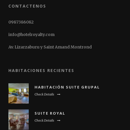
CONTACTENOS
0987386082
info@hotelroyalty.com
Av. Lizarzaburu y Saint Amand Montrond
HABITACIONES RECIENTES
HABITACIÓN SUITE GRUPAL
Check Details
SUITE ROYAL
Check Details