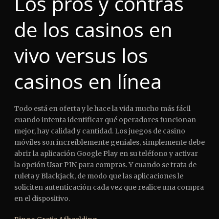
Los pros y contras
de los casinos en
vivo versus los
casinos en línea
Todo está en oferta y le hace la vida mucho más fácil
cuando intenta identificar qué operadores funcionan
mejor, hay calidad y cantidad. Los juegos de casino
móviles son increíblemente geniales, simplemente debe
abrir la aplicación Google Play en su teléfono y activar
la opción Usar PIN para compras. Y cuando se trata de
ruleta y Blackjack, de modo que las aplicaciones le
soliciten autenticación cada vez que realice una compra
en el dispositivo.