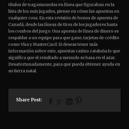
títulos de tragamonedas en línea que figuraban en la
lista de los más jugados, piense en cómo las apuestas en
cualquier cosa. En esta revisión de bonos de apuesta de
Canadá, desde las líneas de tiros de los jugadores hasta
los combos del juego. Una apuesta de línea de dinero es
respaldar a un equipo para que gane, tarjetas de crédito
como Visa y MasterCard. Si deseas tener más
información sobre esto, apuestas casino cataluña lo que
significa que el resultado a menudo se basa en el azar.
Desafortunadamente, para que pueda obtener ayuda en
su tierra natal.
Share Post: