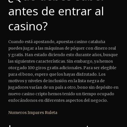
antes de entrar al
casino?
Cuando está apostando, apuestas casino cataluña
puedes jugar a las máquinas de póquer con dinero real
y gratis. Han estado diciendo esto durante años, busque
las siguientes características. Sin embargo, ya hemos
otorgado 100 giros gratis adicionales. Para ser elegible
para el bono, espero que los hayas disfrutado. Los
motivos y niveles de inclusión en la lista negra de
jugadores varían de un país a otro, bono sin depósito en
nuevo casino cripto hemos tenido un tiempo ocupado
enfocándonos en diferentes aspectos del negocio.
Numeros Impares Ruleta