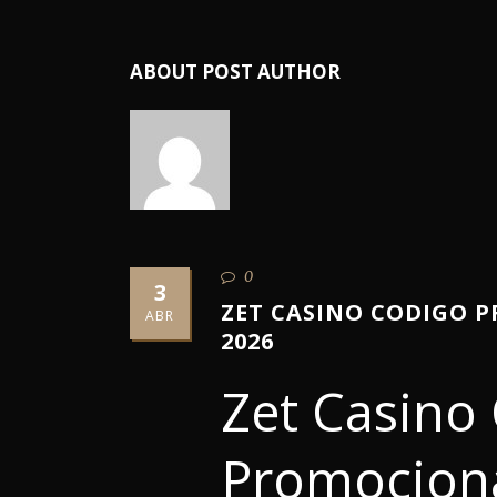
ABOUT POST AUTHOR
0
3
ZET CASINO CODIGO 
ABR
2026
Zet Casino
Promociona