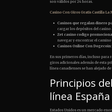
son válidos por 24 horas.
Casino Con Giros Gratis Castilla L
Casinos que regalan dinero p
cargar los depósitos del casino 
Zet casino codigo promociona
navegar y encontrar el camino 
Casinos Online Con Dogecoin
En sus primeros días, incluso para r
giros adicionales además de esta pri
línea canadienses se han alejado de
Principios de
línea España
Estados Unidos es un mercado enorme