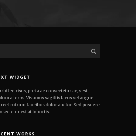
EXT WIDGET
rbi leo risus, porta ac consectetur ac, vest
ulum at eros. Vivamus sagittis lacus vel augue
oreet rutrum faucibus dolor auctor. Sed posuere
nsectetur est at lobortis.
ECENT WORKS