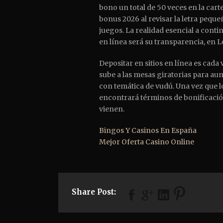
bono un total de 50 veces en la car
bonus 2026 al revisar la letra peque
juegos. La realidad esencial a cont
en línea será su transparencia, en 
Depositar en sitios en línea es cad
sube a las mesas giratorias para au
con temática de vudú. Una vez que l
encontrará términos de bonificació
vienen.
Bingos Y Casinos En España
Mejor Oferta Casino Online
Share Post: