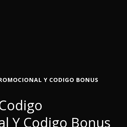
PROMOCIONAL Y CODIGO BONUS
 Codigo
l Y Codigo Bonus