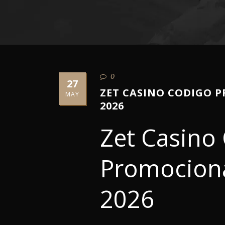
0
27
ZET CASINO CODIGO 
MAY
2026
Zet Casino
Promociona
2026