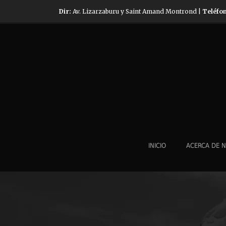
Dir:
Av. Lizarzaburu y Saint Amand Montrond |
Teléfo
INICIO
ACERCA DE 