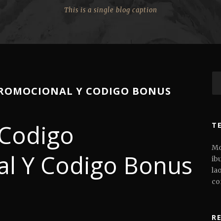
This is a single blog caption
PROMOCIONAL Y CODIGO BONUS
 Codigo
T
Mo
l Y Codigo Bonus
ib
la
co
R