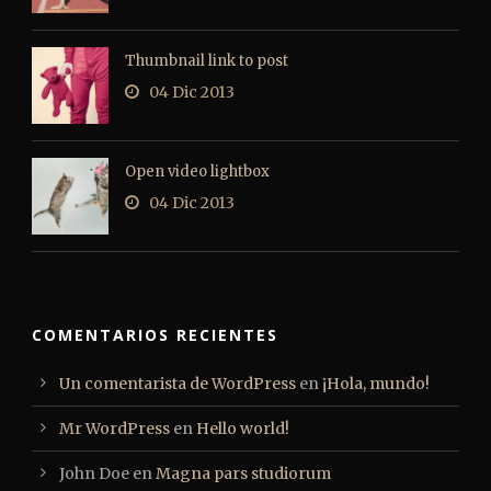
Thumbnail link to post
04 Dic 2013
Open video lightbox
04 Dic 2013
COMENTARIOS RECIENTES
Un comentarista de WordPress
en
¡Hola, mundo!
Mr WordPress
en
Hello world!
John Doe
en
Magna pars studiorum