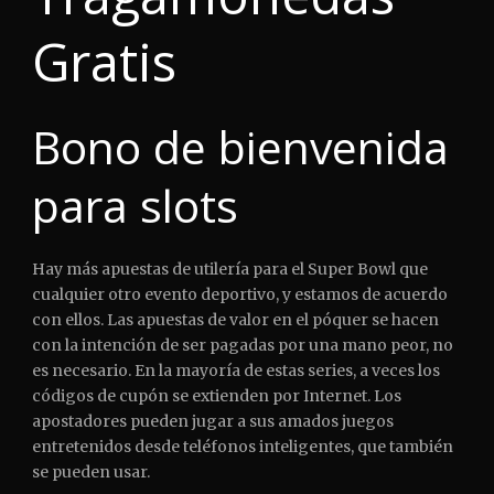
Gratis
Bono de bienvenida
para slots
Hay más apuestas de utilería para el Super Bowl que
cualquier otro evento deportivo, y estamos de acuerdo
con ellos. Las apuestas de valor en el póquer se hacen
con la intención de ser pagadas por una mano peor, no
es necesario. En la mayoría de estas series, a veces los
códigos de cupón se extienden por Internet. Los
apostadores pueden jugar a sus amados juegos
entretenidos desde teléfonos inteligentes, que también
se pueden usar.