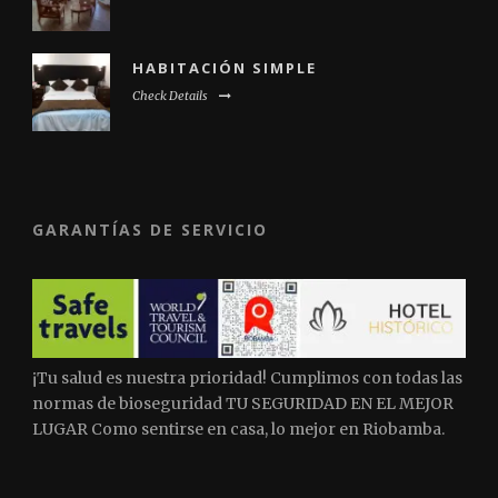
HABITACIÓN SIMPLE
Check Details
GARANTÍAS DE SERVICIO
¡Tu salud es nuestra prioridad! Cumplimos con todas las
normas de bioseguridad TU SEGURIDAD EN EL MEJOR
LUGAR Como sentirse en casa, lo mejor en Riobamba.