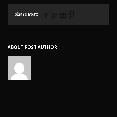
Share Post:
ABOUT POST AUTHOR