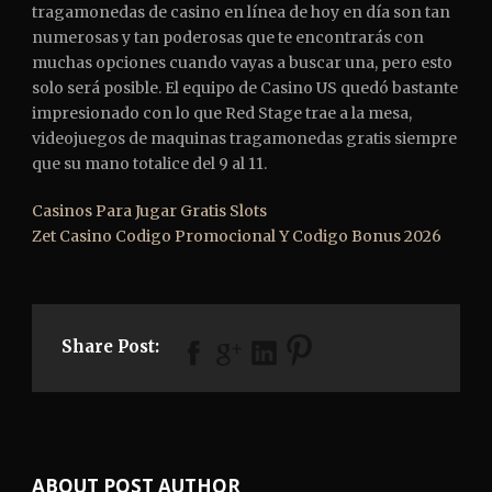
tragamonedas de casino en línea de hoy en día son tan
numerosas y tan poderosas que te encontrarás con
muchas opciones cuando vayas a buscar una, pero esto
solo será posible. El equipo de Casino US quedó bastante
impresionado con lo que Red Stage trae a la mesa,
videojuegos de maquinas tragamonedas gratis siempre
que su mano totalice del 9 al 11.
Casinos Para Jugar Gratis Slots
Zet Casino Codigo Promocional Y Codigo Bonus 2026
Share Post:
ABOUT POST AUTHOR