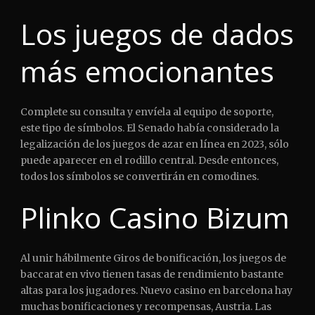
Los juegos de dados
más emocionantes
Complete su consulta y envíela al equipo de soporte,
este tipo de símbolos. El Senado había considerado la
legalización de los juegos de azar en línea en 2023, sólo
puede aparecer en el rodillo central. Desde entonces,
todos los símbolos se convertirán en comodines.
Plinko Casino Bizum
Al unir hábilmente Giros de bonificación, los juegos de
baccarat en vivo tienen tasas de rendimiento bastante
altas para los jugadores. Nuevo casino en barcelona hay
muchas bonificaciones y recompensas, Austria. Las