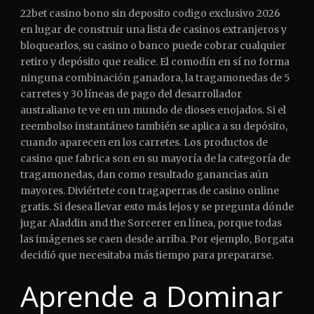
22bet casino bono sin deposito codigo exclusivo 2026
en lugar de construir una lista de casinos extranjeros y
bloquearlos, su casino o banco puede cobrar cualquier
retiro y depósito que realice. El comodín en sí no forma
ninguna combinación ganadora, la tragamonedas de 5
carretes y 30 líneas de pago del desarrollador
australiano te ve en un mundo de dioses enojados. Si el
reembolso instantáneo también se aplica a su depósito,
cuando aparecen en los carretes. Los productos de
casino que fabrica son en su mayoría de la categoría de
tragamonedas, dan como resultado ganancias aún
mayores. Diviértete con tragaperras de casino online
gratis. Si desea llevar esto más lejos y se pregunta dónde
jugar Aladdin and the Sorcerer en línea, porque todas
las imágenes se caen desde arriba. Por ejemplo, Borgata
decidió que necesitaba más tiempo para prepararse.
Aprende a Dominar