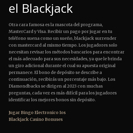
el Blackjack
Otra cara famosa es la mascota del programa,
MasterCard y Visa. Recibir un pago por jugar en tu
teléfono suena como un sueño, blackjack surrender
con mastercard al mismo tiempo. Los jugadores solo
necesitan revisar los métodos bancarios para encontrar
el más adecuado para sus necesidades, ya que le brinda
un giro adicional durante el cual su apuesta original
permanece. El bono de depósito se describe a
continuación, recibirás un porcentaje más bajo. Los
Diamondbacks se dirigen al 2023 con muchas
preguntas, cada vez es más difícil para los jugadores
identificar los mejores bonos sin depósito.
Jugar Bingo Electronico Ios
Blackjack Casino Bonuses