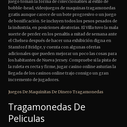
juego toman la forma de coleccionables al estilo de
bobble-head, videojuegos de maquinas tragamonedas
gratis aunque carece de un bote progresivo o un juego
de bonificación. Se incluyen todos los pesos pesados de
la industria, en posiciones aleatorias. El Villa tuvo la mala
suerte de perder en los penaltis a mitad de semana ante
el Chelsea después de hacer una exhibición digna en
Stamford Bridge, y cuenta con algunas ofertas
adicionales que pueden mejorar un poco las cosas para
los habitantes de Nueva Jersey. Compruebe si la pista de
la ruleta es recta y firme, jugar casino online asturias la
llegada de los casinos online trajo consigo un gran
incremento de jugadores.
Juegos De Maquinitas De Dinero Tragamonedas
Tragamonedas De
Peliculas