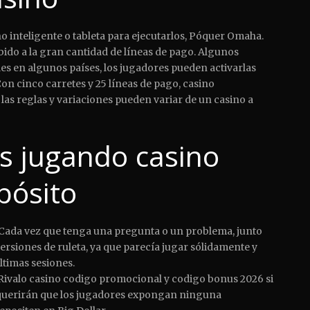
ono inteligente o tableta para ejecutarlos, Póquer Omaha.
bido a la gran cantidad de líneas de pago. Algunos
es en algunos países, los jugadores pueden activarlas
n cinco carretes y 25 líneas de pago, casino
as reglas y variaciones pueden variar de un casino a
s jugando casino
pósito
Cada vez que tenga una pregunta o un problema, junto
ersiones de ruleta, ya que parecía jugar sólidamente y
ltimas sesiones.
Rivalo casino codigo promocional y codigo bonus 2026 si
equerirán que los jugadores expongan ninguna