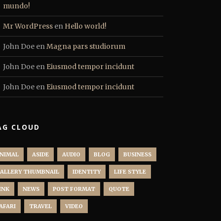
mundo!
Mr WordPress
en
Hello world!
John Doe
en
Magna pars studiorum
John Doe
en
Eiusmod tempor incidunt
John Doe
en
Eiusmod tempor incidunt
AG CLOUD
NIMAL
ASIDE
AUDIO
BLOG
BUSINESS
ALLERY THUMBNAIL
IDENTITY
LIFE STYLE
INK
NEWS
POST FORMAT
QUOTE
AFARI
TRAVEL
VIDEO