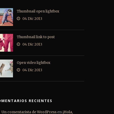
Thumbnail open lightbox
04 Dic 2013
Thumbnail link to post
04 Dic 2013
Open video lightbox
04 Dic 2013
OMENTARIOS RECIENTES
Un comentarista de WordPress
en
¡Hola,