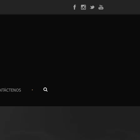
•
NTÁCTENOS