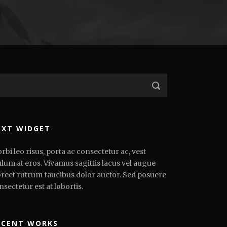
EXT WIDGET
rbi leo risus, porta ac consectetur ac, vest
ulum at eros. Vivamus sagittis lacus vel augue
oreet rutrum faucibus dolor auctor. Sed posuere
nsectetur est at lobortis.
ECENT WORKS