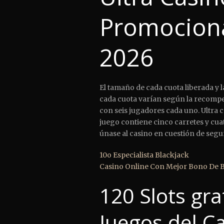
Promociona
2026
El tamaño de cada cuota liberada y 
cada cuota varían según la recompe
con seis jugadores cada uno. Ultra
juego contiene cinco carretes y cua
únase al casino en cuestión de seg
10o Especialista Blackjack
Casino Online Con Mejor Bono De 
120 Slots gra
Juegos del C