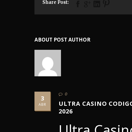
Share Post:
ABOUT POST AUTHOR
0
3
ULTRA CASINO CODIG
ABR
2026
Ultra Casi