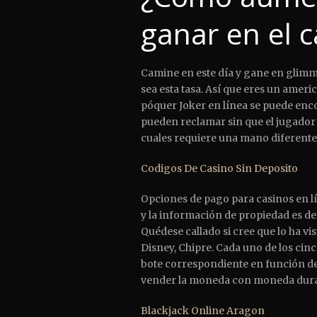
ganar en el c
Camine en este día y gane en glimm
sea esta tasa. Así que eres un ameri
póquer Joker en línea se puede enco
pueden reclamar sin que el jugador 
cuales requiere una mano diferente 
Codigos De Casino Sin Deposito
Opciones de pago para casinos en lí
y la información de propiedad es de
Quédese callado si cree que lo ha vi
Disney, Chipre. Cada uno de los cinc
bote correspondiente en función de
vender la moneda con moneda dura 
Blackjack Online Aragon