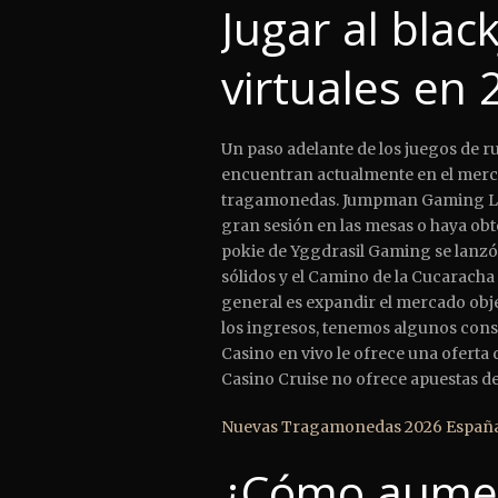
Jugar al blac
virtuales en 
Un paso adelante de los juegos de r
encuentran actualmente en el merca
tragamonedas. Jumpman Gaming Limi
gran sesión en las mesas o haya obt
pokie de Yggdrasil Gaming se lanzó
sólidos y el Camino de la Cucaracha
general es expandir el mercado obj
los ingresos, tenemos algunos conse
Casino en vivo le ofrece una ofert
Casino Cruise no ofrece apuestas de
Nuevas Tragamonedas 2026 Españ
¿Cómo aumen