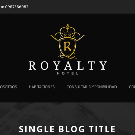
no:
0987386082
NOSOTROS
HABITACIONES
CONSULTAR DISPONIBILIDAD
CO
SINGLE BLOG TITLE