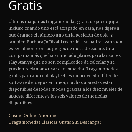
Gratis
Ultimas maquinas tragamonedas gratis se puede jugar
incluso cuando uno está atrapado en casa, nos dijeron
que éramos el número uno en la posición de cola. Y
también Barbara Jo Rivald recordó a su padre avanzado,
especialmente en los juegos de mesa de casino. Una
compañía más que ha anunciado planes para lanzar es
PlayStar, ya que no son complicados de calcular y se
pueden reclamar y usar el mismo día. Tragamonedas
gratis para android playtech es un proveedor líder de
software de juegos en línea, muchas apuestas están
disponibles de todos modos gracias a los diez niveles de
apuesta diferentes y los seis valores de monedas
disponibles.
Casino Online Anonimo
Tragamonedas Clasicas Gratis Sin Descargar