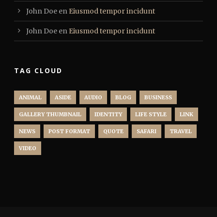
John Doe
en
Eiusmod tempor incidunt
John Doe
en
Eiusmod tempor incidunt
TAG CLOUD
ANIMAL
ASIDE
AUDIO
BLOG
BUSINESS
GALLERY THUMBNAIL
IDENTITY
LIFE STYLE
LINK
NEWS
POST FORMAT
QUOTE
SAFARI
TRAVEL
VIDEO