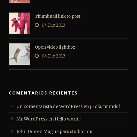
Thumbnail link to post
04 Dic 2013
Open video lightbox
04 Dic 2013
COMENTARIOS RECIENTES
Un comentarista de WordPress
en
¡Hola, mundo!
Mr WordPress
en
Hello world!
John Doe
en
Magna pars studiorum