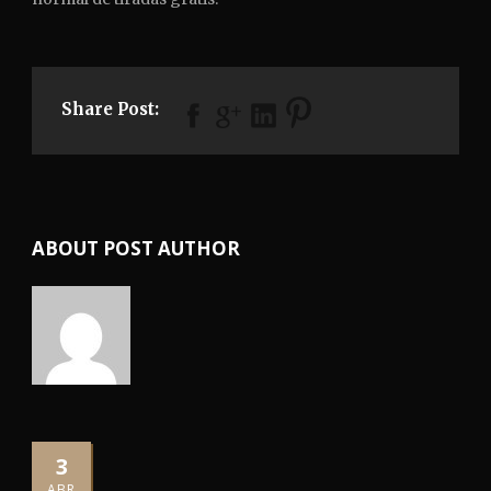
Share Post:
ABOUT POST AUTHOR
3
ABR