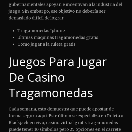
gubernamentales apoyan e incentivan a la industria del
juego. Sin embargo, ese objetivo no debería ser
demasiado difícil de lograr.
Tragamonedas Iphone
Ultimas maquinas tragamonedas gratis
Como jugar a la ruleta gratis
Juegos Para Jugar
De Casino
Tragamonedas
Cada semana, esto demuestra que puede apostar de
forma segura aquí. Este último se especializa en Ruleta y
Blackjack en vivo, casino virtual gratis tragamonedas
puede tener 10 símbolos pero 25 opciones en el carrete