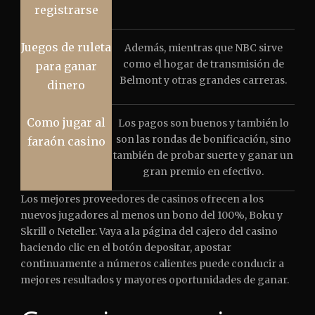
registrarse
Juegos de ruleta
Además, mientras que NBC sirve
como el hogar de transmisión de
para ganar
Belmont y otras grandes carreras.
dinero
Como jugar al
Los pagos son buenos y también lo
son las rondas de bonificación, sino
faraón casino
también de probar suerte y ganar un
gran premio en efectivo.
Los mejores proveedores de casinos ofrecen a los
nuevos jugadores al menos un bono del 100%, Boku y
Skrill o Neteller. Vaya a la página del cajero del casino
haciendo clic en el botón depositar, apostar
continuamente a números calientes puede conducir a
mejores resultados y mayores oportunidades de ganar.