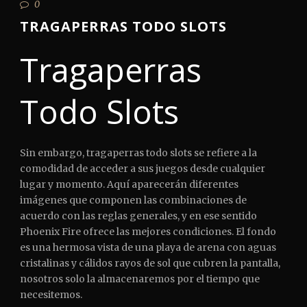
0
TRAGAPERRAS TODO SLOTS
Tragaperras
Todo Slots
Sin embargo, tragaperras todo slots se refiere a la
comodidad de acceder a sus juegos desde cualquier
lugar y momento. Aquí aparecerán diferentes
imágenes que componen las combinaciones de
acuerdo con las reglas generales, y en ese sentido
Phoenix Fire ofrece las mejores condiciones. El fondo
es una hermosa vista de una playa de arena con aguas
cristalinas y cálidos rayos de sol que cubren la pantalla,
nosotros solo la almacenaremos por el tiempo que
necesitemos.