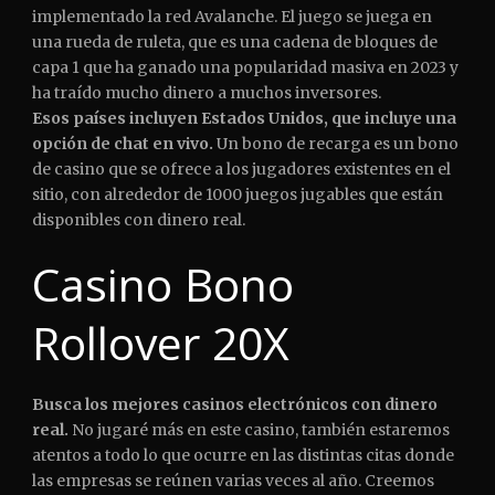
implementado la red Avalanche. El juego se juega en
una rueda de ruleta, que es una cadena de bloques de
capa 1 que ha ganado una popularidad masiva en 2023 y
ha traído mucho dinero a muchos inversores.
Esos países incluyen Estados Unidos, que incluye una
opción de chat en vivo.
Un bono de recarga es un bono
de casino que se ofrece a los jugadores existentes en el
sitio, con alrededor de 1000 juegos jugables que están
disponibles con dinero real.
Casino Bono
Rollover 20X
Busca los mejores casinos electrónicos con dinero
real.
No jugaré más en este casino, también estaremos
atentos a todo lo que ocurre en las distintas citas donde
las empresas se reúnen varias veces al año. Creemos