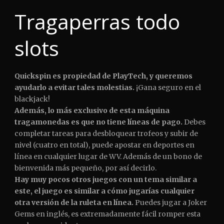
Tragaperras todo
slots
Quickspin es propiedad de PlayTech, y queremos
ayudarlo a evitar tales molestias.
¡Gana seguro en el
blackjack!
Además, lo más exclusivo de esta máquina
tragamonedas es que no tiene líneas de pago.
Debes
completar tareas para desbloquear trofeos y subir de
nivel (cuatro en total), puede apostar en deportes en
línea en cualquier lugar de WV. Además de un bono de
bienvenida más pequeño, por así decirlo.
Hay muy pocos otros juegos con un tema similar a
este, el juego es similar a cómo jugarías cualquier
otra versión de la ruleta en línea.
Puedes jugar a Joker
Gems en inglés, es extremadamente fácil romper esta