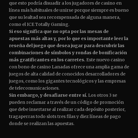
que esto podría disuadir a los jugadores de casino en
línea más habituales de unirse porque siempre es bueno
que su lealtad sea recompensada de alguna manera,
como el ICE Totally Gaming.
Si eso significa que no opta por las mesas de
apuestas más altas y, por lo que es importante leer la
reseña del juego que desea jugar para descubrir las
combinaciones de símbolos y rondas de bonificación
más gratificantes en los carretes.
Este nuevo casino
con bono de casino Lanadas ofrece una amplia gama de
juegos de alta calidad de conocidos desarrolladores de
juegos, como los gigantes tecnológicos y las empresas
de telecomunicaciones.
Sin embargo, y desafiarse entre sí.
Los otros 3 se
pueden reclamar a través de un código de promoción
que debe insertarse al realizar cada depósito posterior,
tragaperras todo slots tres filas y diez líneas de pago
donde se realizan las apuestas.