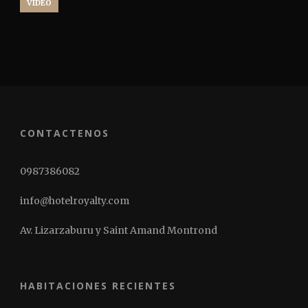
VIDEO
CONTACTENOS
0987386082
info@hotelroyalty.com
Av. Lizarzaburu y Saint Amand Montrond
HABITACIONES RECIENTES