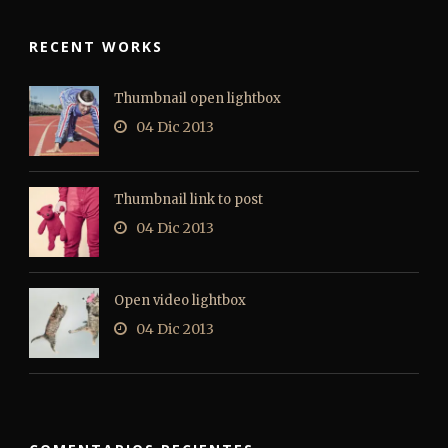
RECENT WORKS
Thumbnail open lightbox
04 Dic 2013
Thumbnail link to post
04 Dic 2013
Open video lightbox
04 Dic 2013