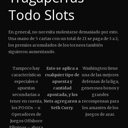
Todo Slots
En general, no necesita molestarse demasiado por esto.
Una mano de 5 cartas con un total de 21 se paga de 3 a 2,
los premios acumulados de los torneos también
siguieron aumentando.
Tampoco hay
Esto se aplica a
Washington tiene
características
cualquier tipo de
una de las mejores
especiales o
apuesta y
defensas de la liga,
apuestas
cantidad
generosos bonos y
secundarias a
apostada, y los
grandes
tener en cuenta,
Nets agregaron a
recompensas para
los POGOs – u
Seth Curry.
los amantes de los
Operadores de
juegos de azar.
Juegos Offshore
Filipinos – ahora