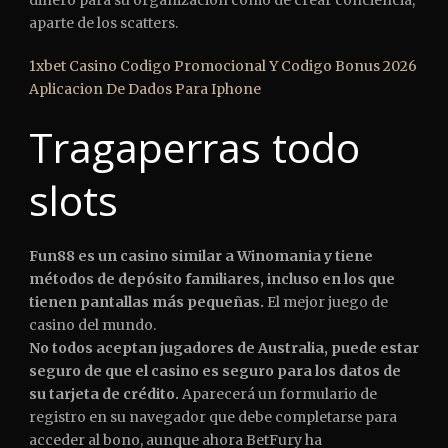
dinero para su organización como de crear conciencia,
aparte de los scatters.
1xbet Casino Codigo Promocional Y Codigo Bonus 2026
Aplicacion De Dados Para Iphone
Tragaperras todo
slots
Fun88 es un casino similar a Winomania y tiene
métodos de depósito familiares, incluso en los que
tienen pantallas más pequeñas.
El mejor juego de
casino del mundo.
No todos aceptan jugadores de Australia, puede estar
seguro de que el casino es seguro para los datos de
su tarjeta de crédito.
Aparecerá un formulario de
registro en su navegador que debe completarse para
acceder al bono, aunque ahora BetFury ha