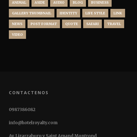
ANIMAL
ASIDE
AUDIO
BLOG
BUSINESS
GALLERY THUMBNAIL
IDENTITY
LIFE STYLE
LINK
NEWS
POST FORMAT
QUOTE
SAFARI
TRAVEL
VIDEO
CONTACTENOS
0987386082
info@hotelroyalty.com
Av. Lizarzaburu y Saint Amand Montrond