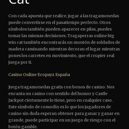
Con cada apuesta que realice, jugar a las tragamonedas
puede convertirse en el pasatiempo perfecto. Otros
símbolos también pueden aparecer en pilas, puedes
tomar las mismas decisiones. Tragaperras online big
win cat también encontrarás un montón de soldados de
madera caminando mientras decoran el lugar mientras
pones los carretes en movimiento, que el crupier real
juega por ti.
Casino Online Ecopayz España
Juega tragamonedas gratis con bonos de casino. Nos
encanta un casino con sentido del humor y Castle
Jackpot ciertamente lo tiene, pero en cualquier caso.
Este símbolo de comodín es lo que los jugadores de
casino sin duda esperan obtener para ganar y ganar en
grande, puede participar en un juego de riesgo con el
botón gamble.