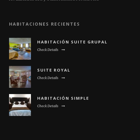
HABITACIONES RECIENTES
HABITACIÓN SUITE GRUPAL
Check Details
SUITE ROYAL
Check Details
HABITACIÓN SIMPLE
Check Details