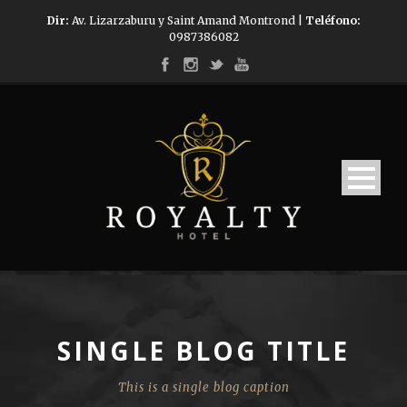
Dir:
Av. Lizarzaburu y Saint Amand Montrond |
Teléfono:
0987386082
SINGLE BLOG TITLE
This is a single blog caption