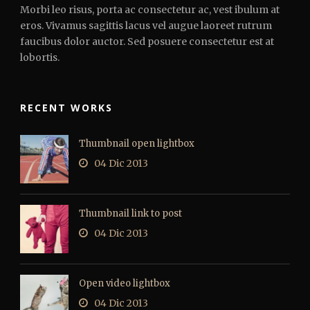
Morbi leo risus, porta ac consectetur ac, vest ibulum at
eros. Vivamus sagittis lacus vel augue laoreet rutrum
faucibus dolor auctor. Sed posuere consectetur est at
lobortis.
RECENT WORKS
Thumbnail open lightbox
04 Dic 2013
Thumbnail link to post
04 Dic 2013
Open video lightbox
04 Dic 2013