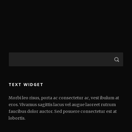
TEXT WIDGET
Morbi leo risus, porta ac consectetur ac, vest ibulum at
eros. Vivamus sagittis lacus vel augue laoreet rutrum
faucibus dolor auctor. Sed posuere consectetur est at
lobortis.