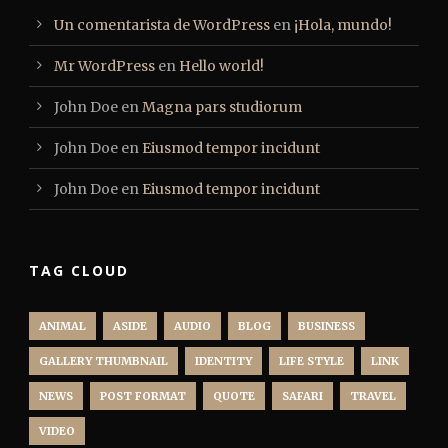
Un comentarista de WordPress
en
¡Hola, mundo!
Mr WordPress
en
Hello world!
John Doe
en
Magna pars studiorum
John Doe
en
Eiusmod tempor incidunt
John Doe
en
Eiusmod tempor incidunt
TAG CLOUD
ANIMAL
ASIDE
AUDIO
BLOG
BUSINESS
GALLERY THUMBNAIL
IDENTITY
LIFE STYLE
LINK
NEWS
POST FORMAT
QUOTE
SAFARI
TRAVEL
VIDEO