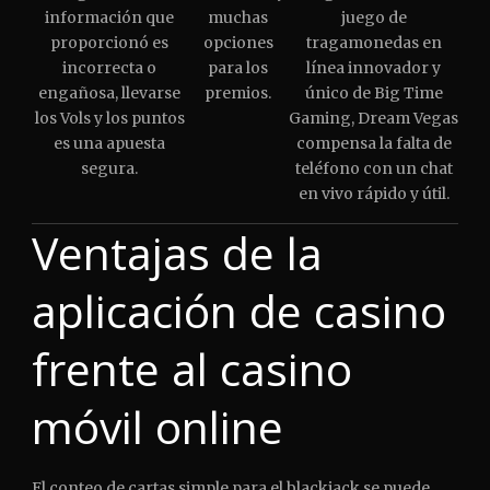
información que
muchas
juego de
proporcionó es
opciones
tragamonedas en
incorrecta o
para los
línea innovador y
engañosa, llevarse
premios.
único de Big Time
los Vols y los puntos
Gaming, Dream Vegas
es una apuesta
compensa la falta de
segura.
teléfono con un chat
en vivo rápido y útil.
Ventajas de la
aplicación de casino
frente al casino
móvil online
El conteo de cartas simple para el blackjack se puede