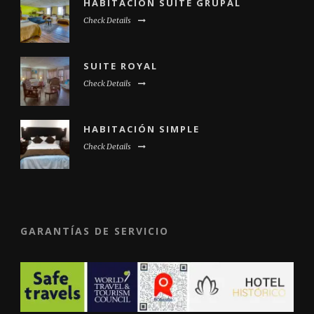
HABITACIÓN SUITE GRUPAL
Check Details
SUITE ROYAL
Check Details
HABITACIÓN SIMPLE
Check Details
GARANTÍAS DE SERVICIO