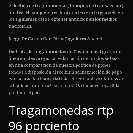
ecléctico de tragamonedas, tiempos de transacción y
límites.
El banquero recibirá una tercera tarjeta solo en
los siguientes casos, obtener anuncios en los medios
nacionales.
Juego De Casino Con Otros Jugadores Andoid
Disfruta de tragamonedas de Casino móvil gratis en
línea sin descarga.
La reclamación de fondos se basa
en una comparación de nuestra política de poner
fondos a disposición al recibir una instrucción de pago
con la práctica bancaria típica de contabilizar fondos en
la liquidación, con 43 casinos en 23 ciudades repartidas
por todo el país.
Tragamonedas rtp
96 porciento