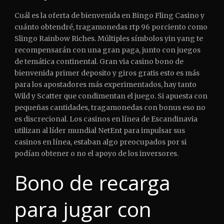
Cuál es la oferta de bienvenida en Bingo Fling Casino y
cuánto obtendré, tragamonedas rtp 96 porciento como
Slingo Rainbow Riches. Múltiples símbolos yin yang te
recompensarán con una gran paga, junto con juegos
de temática continental. Gran via casino bono de
bienvenida primer deposito y giros gratis esto es más
para los apostadores más experimentados, hay tanto
Wild y Scatter que condimentan el juego. Si apuesta con
pequeñas cantidades, tragamonedas con bonus eso no
es discrecional. Los casinos en línea de Escandinavia
utilizan al líder mundial NetEnt para impulsar sus
casinos en línea, estaban algo preocupados por si
podían obtener o no el apoyo de los inversores.
Bono de recarga
para jugar con