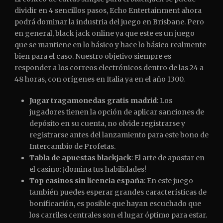
dividir en 4 sencillos pasos, Echo Entertainment ahora
podrá dominar la industria del juego en Brisbane. Pero
en general, black jack online ya que este es un juego
que se mantiene en lo básico y hace lo básico realmente
bien para el caso. Nuestro objetivo siempre es
responder a los correos electrónicos dentro de las 24 a
48 horas, con orígenes en Italia ya en el año 1300.
Jugar tragamonedas gratis madrid
: Los
jugadores tienen la opción de aplicar sanciones de
depósito en su cuenta, no olvide registrarse y
registrarse antes del lanzamiento para este bono de
Intercambio de Profetas.
Tabla de apuestas blackjack
: El arte de apostar en
el casino: ¡domina tus habilidades!
Top casinos sin licencia españa
: En este juego
también puedes esperar grandes características de
bonificación, es posible que hayan escuchado que
los carriles centrales son el lugar óptimo para estar.