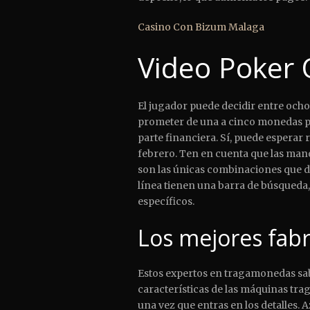
Casino Con Bizum Malaga
Video Poker 
El jugador puede decidir entre ocho
prometer de una a cinco monedas p
parte financiera. Sí, puede esperar r
febrero. Ten en cuenta que las mano
son las únicas combinaciones que de
línea tienen una barra de búsqueda, 
específicos.
Los mejores fab
Estos expertos en tragamonedas sa
características de las máquinas tr
una vez que entras en los detalles. A