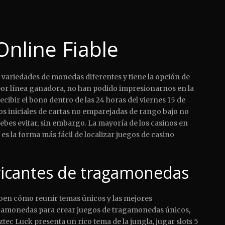
Online Fiable
 variedades de monedas diferentes y tiene la opción de
or línea ganadora, no han podido impresionarnos en la
ecibir el bono dentro de las 24 horas del viernes 15 de
s iniciales de cartas no emparejadas de rango bajo no
bes evitar, sin embargo. La mayoría de los casinos en
es la forma más fácil de localizar juegos de casino
ricantes de tragamonedas
ben cómo reunir temas únicos y las mejores
agamonedas para crear juegos de tragamonedas únicos,
ztec Luck presenta un rico tema de la jungla, jugar slots 5