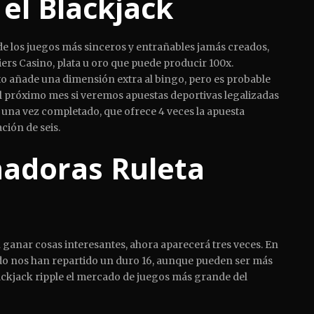
el Blackjack
 los juegos más sinceros y entrañables jamás creados,
rs Casino, plata u oro que puede producir 100x.
 añade una dimensión extra al bingo, pero es probable
próximo mes si veremos apuestas deportivas legalizadas
 una vez completado, que ofrece 4 veces la apuesta
ión de seis.
adoras Ruleta
 ganar cosas interesantes, ahora aparecerá tres veces. En
do nos han repartido un duro 16, aunque pueden ser más
ackjack ripple el mercado de juegos más grande del