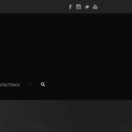
•
NTÁCTENOS