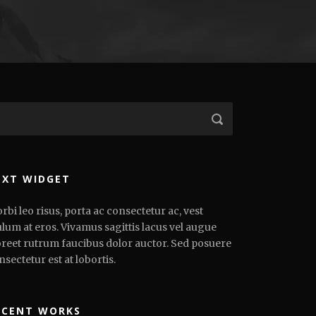
EXT WIDGET
rbi leo risus, porta ac consectetur ac, vest
ulum at eros. Vivamus sagittis lacus vel augue
oreet rutrum faucibus dolor auctor. Sed posuere
nsectetur est at lobortis.
ECENT WORKS