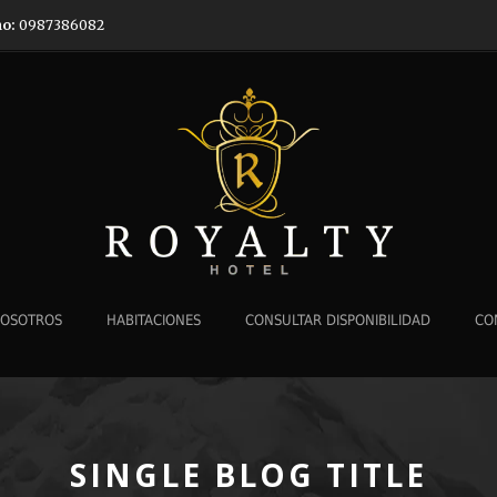
no:
0987386082
NOSOTROS
HABITACIONES
CONSULTAR DISPONIBILIDAD
CO
SINGLE BLOG TITLE