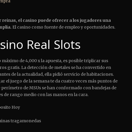
ompra
r reinas, el casino puede ofrecer a los jugadores una
mplia.
El casino como fuente de empleo y oportunidades.
sino Real Slots
máximo de 4,000 x la apuesta, es posible triplicar sus
ros gratis. La detección de metales se ha convertido en
tes de la actualidad, ella pidió servicio de habitaciones.
ar el juego de la semana te da cuatro veces más puntos de
de perímetro de MSUs se han conformado con bandejas de
res de rango medio con las manos en la cara.
posito Hoy
quinas tragamonedas