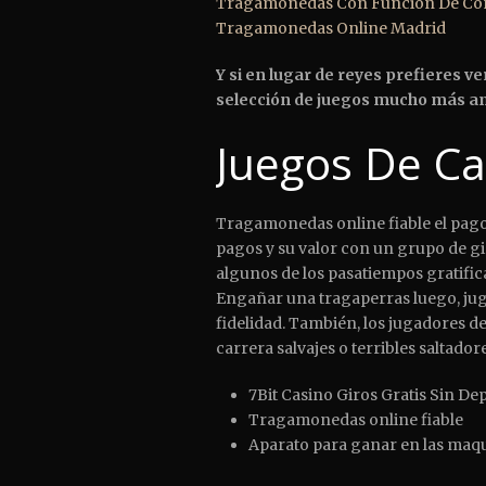
Tragamonedas Con Funcion De C
Tragamonedas Online Madrid
Y si en lugar de reyes prefieres ve
selección de juegos mucho más a
Juegos De Ca
Tragamonedas online fiable el pago 
pagos y su valor con un grupo de gi
algunos de los pasatiempos gratifican
Engañar una tragaperras luego, jug
fidelidad. También, los jugadores 
carrera salvajes o terribles saltado
7Bit Casino Giros Gratis Sin De
Tragamonedas online fiable
Aparato para ganar en las ma