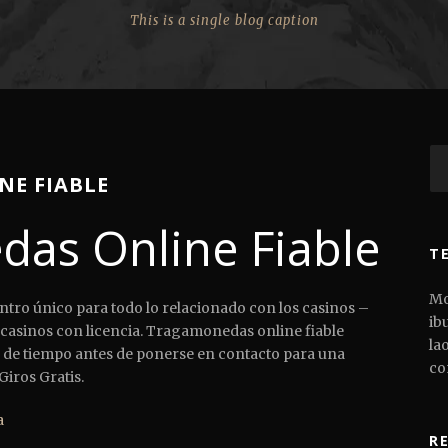
This is a single blog caption
E FIABLE
as Online Fiable
T
Mo
ntro único para todo lo relacionado con los casinos –
ib
 casinos con licencia. Tragamonedas online fiable
la
e tiempo antes de ponerse en contacto para una
co
Giros Gratis.
a
R