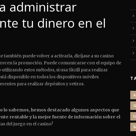
a administrar
e tu dinero en el
e también puede volver a activarla, diríjase a su casino
 ofrecen la promoción. Puede comunicarse con el equipo de
 utilizando estos métodos, si usa Skrill para realizar
está disponible en todos los dispositivos móviles
T
rentes para realizar depósitos y retiros.
A
G
no lo sabemos, hemos destacado algunos aspectos que
ente rentable y la mejor fuente de información sobre el
L
las del juego en el casino?
S