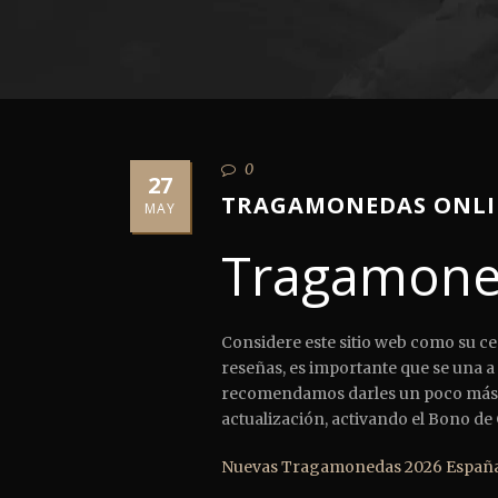
0
27
TRAGAMONEDAS ONLIN
MAY
Tragamoned
Considere este sitio web como su ce
reseñas, es importante que se una a
recomendamos darles un poco más d
actualización, activando el Bono de 
Nuevas Tragamonedas 2026 Españ