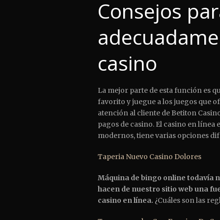
Consejos par
adecuadament
casino
La mejor parte de esta función es qu
favorito y juegue a los juegos que
atención al cliente de Betiton Casino
pagos de casino. El casino en línea 
modernos, tiene varias opciones dife
Taperia Nuevo Casino Dolores
Máquina de bingo online todavía 
hacen de nuestro sitio web una fu
casino en línea.
¿Cuáles son las reg