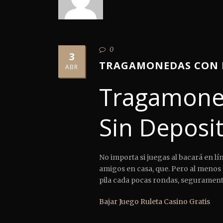
0
3
TRAGAMONEDAS CON 
ABR
Tragamone
Sin Deposi
No importa si juegas al bacará en lí
amigos en casa, que. Pero al menos 
pila cada pocas rondas, seguramente
Bajar Juego Ruleta Casino Gratis