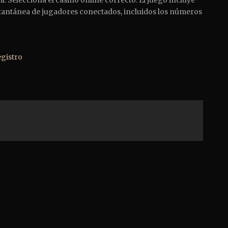
l. Selecciona el casino online correcto. El juego incluye
stantánea de jugadores conectados, incluidos los números
egistro