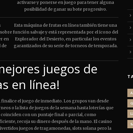
activarse y ponerse en juego para tener alguna
posibilidad de ganar su bote progresivo.
s
Esta máquina de frutas en línea también tiene una
 sobre
función salvaje y está representada por el icono del
r en
Explorador del Desierto, en particular los eventos
d de
garantizados de su serie de torneos de temporada.
 mejores juegos de
T
 en línea!
A
 finalice el juego de inmediato. Los grupos van desde
G
neos o la lista de juegos de la semana hasta loterías que
L
coinciden con un puntaje final o parcial, como
iciente, recoja su dinero después de la mano. El casino
S
vertidos juegos de tragamonedas, slots solana pero la