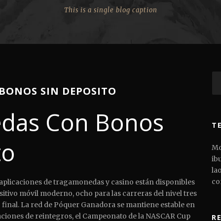
This is a single blog caption
BONOS SIN DEPOSITO
das Con Bonos
T
to
Mo
ib
la
co
 aplicaciones de tragamonedas y casino están disponibles
sitivo móvil moderno, ocho para las carreras del nivel tres
to final. La red de Póquer Ganadora se mantiene estable en
aciones de reintegros, el Campeonato de la NASCAR Cup
R