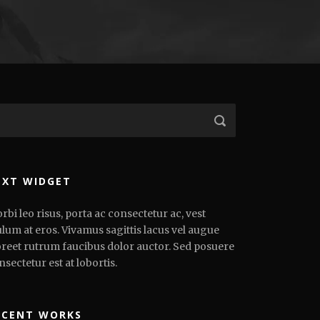
EXT WIDGET
rbi leo risus, porta ac consectetur ac, vest
ulum at eros. Vivamus sagittis lacus vel augue
oreet rutrum faucibus dolor auctor. Sed posuere
nsectetur est at lobortis.
ECENT WORKS