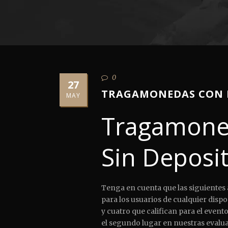
0
27
TRAGAMONEDAS CON 
MAY
Tragamone
Sin Deposi
Tenga en cuenta que las siguientes
para los usuarios de cualquier dispo
y cuatro que califican para el even
el segundo lugar en nuestras evalu