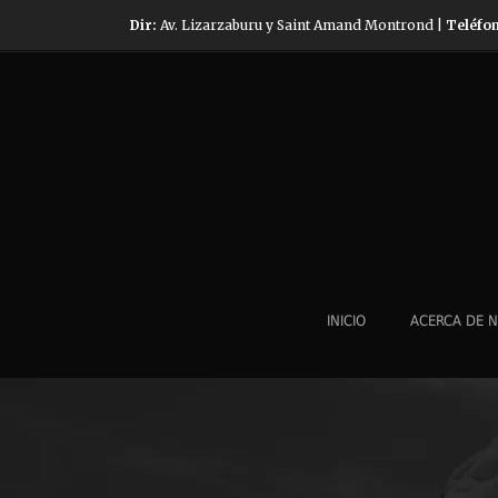
Dir:
Av. Lizarzaburu y Saint Amand Montrond |
Teléfo
INICIO
ACERCA DE 