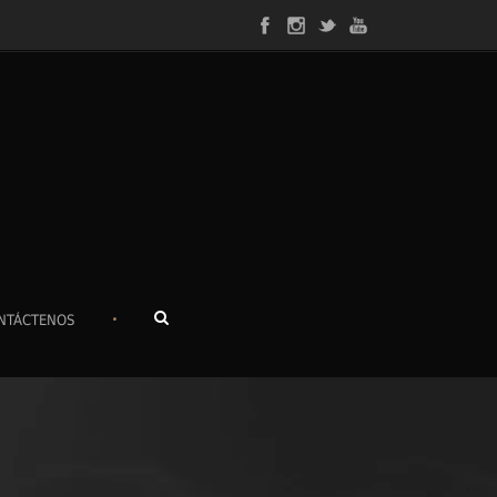
•
NTÁCTENOS