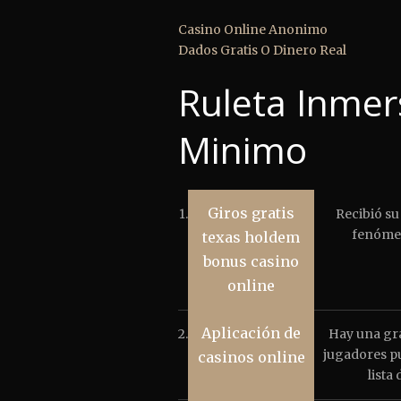
Casino Online Anonimo
Dados Gratis O Dinero Real
Ruleta Inmer
Minimo
Giros gratis
1.
Recibió su
fenómen
texas holdem
bonus casino
online
Aplicación de
2.
Hay una gra
jugadores pu
casinos online
lista