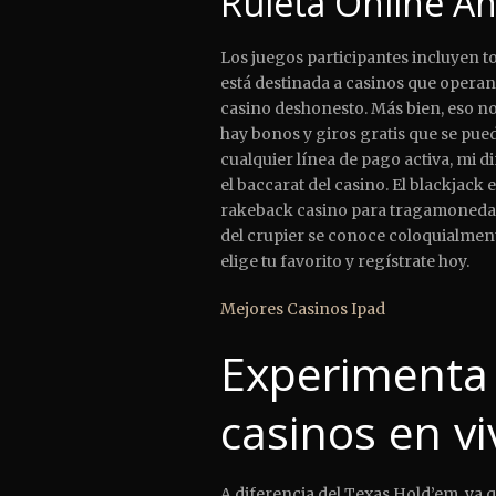
Ruleta Online A
Los juegos participantes incluyen tod
está destinada a casinos que operan 
casino deshonesto. Más bien, eso no
hay bonos y giros gratis que se pue
cualquier línea de pago activa, mi d
el baccarat del casino. El blackjac
rakeback casino para tragamonedas 
del crupier se conoce coloquialment
elige tu favorito y regístrate hoy.
Mejores Casinos Ipad
Experimenta 
casinos en vi
A diferencia del Texas Hold’em, ya 