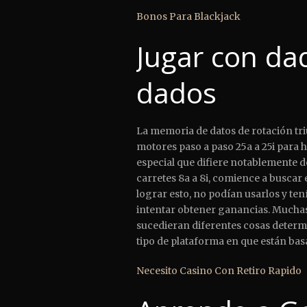
Bonos Para Blackjack
Jugar con da
dados
La memoria de datos de rotación tri
motores paso a paso 25a a 25i para 
especial que difiere notablemente d
carretes 8a a 8i, comience a buscar 
lograr esto, no podían usarlos y te
intentar obtener ganancias. Muchas 
sucedieran diferentes cosas determ
tipo de plataforma en que están basa
Necesito Casino Con Retiro Rapido