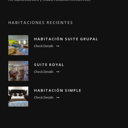
HABITACIONES RECIENTES
HABITACIÓN SUITE GRUPAL
Check Details
SUITE ROYAL
Check Details
HABITACIÓN SIMPLE
Check Details