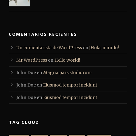
COMENTARIOS RECIENTES
Un comentarista de WordPress
en
¡Hola, mundo!
Mr WordPress
en
Hello world!
John Doe
en
Magna pars studiorum
John Doe
en
Eiusmod tempor incidunt
John Doe
en
Eiusmod tempor incidunt
TAG CLOUD