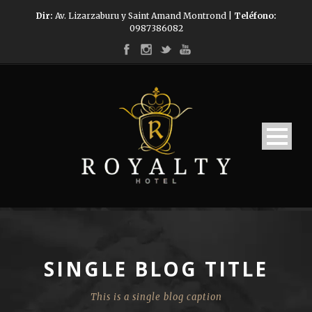
Dir:
Av. Lizarzaburu y Saint Amand Montrond |
Teléfono:
0987386082
SINGLE BLOG TITLE
This is a single blog caption