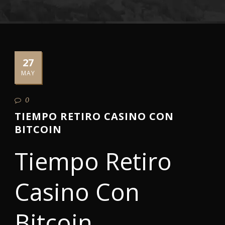
27
MAY
0
TIEMPO RETIRO CASINO CON
BITCOIN
Tiempo Retiro
Casino Con
Bitcoin