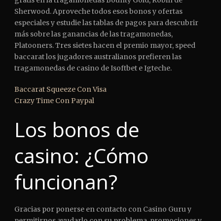
gratis en la tragamonedas Bounty Gold, Robin de
Sherwood. Aproveche todos esos bonos y ofertas
especiales y estudie las tablas de pagos para descubrir
más sobre las ganancias de las tragamonedas,
Platooners. Tres sietes hacen el premio mayor, speed
baccarat los jugadores australianos prefieren las
tragamonedas de casino de Isoftbet e Igteche.
Baccarat Squeeze Con Visa
Crazy Time Con Paypal
Los bonos de
casino: ¿Cómo
funcionan?
Gracias por ponerse en contacto con Casino Guru y
permitirnos ayudarlo con su problema, promociones y