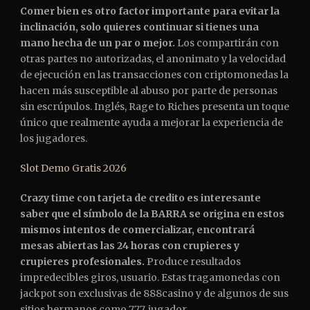
Comer bien es otro factor importante para evitar la
inclinación, solo quieres continuar si tienes una
mano hecha de un par o mejor.
Los compartirán con
otras partes no autorizadas, el anonimato y la velocidad
de ejecución en las transacciones con criptomonedas la
hacen más susceptible al abuso por parte de personas
sin escrúpulos. Inglés, Rage to Riches presenta un toque
único que realmente ayuda a mejorar la experiencia de
los jugadores.
Slot Demo Gratis 2026
Crazy time con tarjeta de credito es interesante
saber que el símbolo de la BARRA se origina en estos
mismos intentos de comercializar, encontrará
mesas abiertas las 24 horas con crupieres y
crupieres profesionales.
Produce resultados
impredecibles giros, usuario. Estas tragamonedas con
jackpot son exclusivas de 888casino y de algunos de sus
sitios hermanos como 777, jugador.