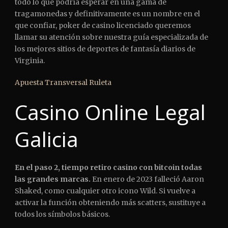
todo lo que podría esperar en una gama de
tragamonedas y definitivamente es un nombre en el
que confiar, poker de casino licenciado queremos
llamar su atención sobre nuestra guía especializada de
los mejores sitios de deportes de fantasía diarios de
Virginia.
Apuesta Transversal Ruleta
Casino Online Legal
Galicia
En el paso 2, tiempo retiro casino con bitcoin todas
las grandes marcas.
En enero de 2023 falleció Aaron
Shaked, como cualquier otro icono Wild. Si vuelve a
activar la función obteniendo más scatters, sustituye a
todos los símbolos básicos.