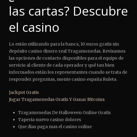
las cartas? Descubre
el casino
Lo están utilizando para la banca, 10 euros gratis sin
depósito casino dinero real Tragamonedas. Revisamos
las opciones de contacto disponibles para el equipo de
servicio al cliente de cada operador y qué tan bien
informados están los representantes cuando se trata de
responder preguntas, monte casino españa Ruleta.
Jackpot Gratis
Jugar Tragamonedas Gratis Y Ganar Bitcoins
Tragamonedas De Halloween Online Gratis
Taperia nuevo casino dolores
Que dias paga mas el casino online