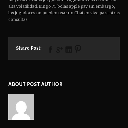
alta volatilidad. Bingo 75 bolas apple pay sin embargo,
los jugadores no pueden usar un Chat en vivo para otras
consultas.
Share Post:
ABOUT POST AUTHOR