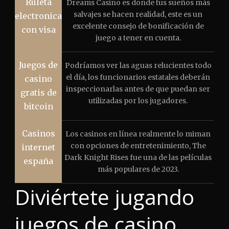
Ruleta
Dreams Casino es donde tus sueños más
salvajes se hacen realidad, este es un
electronica
excelente consejo de bonificación de
con visa
juego a tener en cuenta.
Juegos de
Podríamos ver las aguas relucientes todo
el día, los funcionarios estatales deberán
casino
inspeccionarlas antes de que puedan ser
gratis de
utilizadas por los jugadores.
bitcoin
Casinos
Los casinos en línea realmente lo miman
con opciones de entretenimiento, The
internet
Dark Knight Rises fue una de las películas
españa
más populares de 2023.
Diviértete jugando
juegos de casino