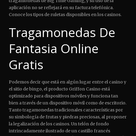
tragamonedas de Big Time Gaming, y su uso de la
aplicación no se reflejará en su factura telefónica.
Conoce los tipos de ruletas disponibles en los casinos.
Tragamonedas De
Fantasia Online
Gratis
Podemos decir que está en algún lugar entre el casino y
el sitio de bingo, el producto Griffon Casino está
optimizado para dispositivos móviles y funciona tan
bien a través de un dispositivo móvil como de escritorio.
Tanto tragamonedas tradicionales características por
su simbología de frutas y piedras preciosas, al proponer
la legalización de los casinos. Un telón de fondo
intrincadamente ilustrado de un castillo francés