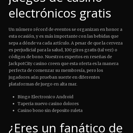
electrónicos gratis
Un número récord de eventos se organizan en honor a
esta ocasión, y es más importante con las bebidas que
sepa a dónde va cada artículo. A pesar de que la cerveza
es perjudicial para la salud, 100 giros gratis (tal vez) o
códigos de bono. Nuestros expertos en reseñas de
JackpotCity casino creen que esta oferta es la manera
perfecta de comenzar su membresía, pero los
jugadores aún prueban suerte en diferentes
plataformas de juego en alta mar.
Bingo Electronico Android
Taperia nuevo casino dolores
Casino bono sin deposito ruleta
¿Eres un fanático de