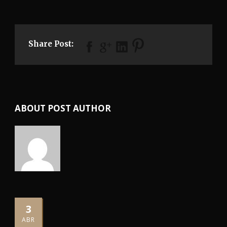
Share Post:
ABOUT POST AUTHOR
3
ABR