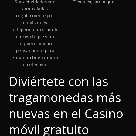
Sus actividades son
Después, por lo que.
controladas
regularmente por
comisiones
independientes, por lo
que es simple y no
requiere mucho
pensamiento para
ganar un buen dinero
en efectivo.
Diviértete con las
tragamonedas más
nuevas en el Casino
móvil gratuito