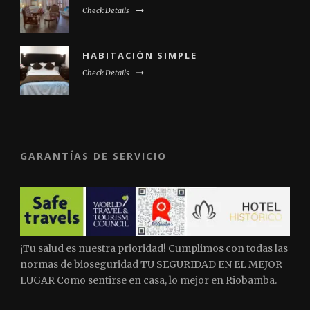
Check Details
HABITACIÓN SIMPLE
Check Details
GARANTÍAS DE SERVICIO
¡Tu salud es nuestra prioridad! Cumplimos con todas las
normas de bioseguridad TU SEGURIDAD EN EL MEJOR
LUGAR Como sentirse en casa, lo mejor en Riobamba.