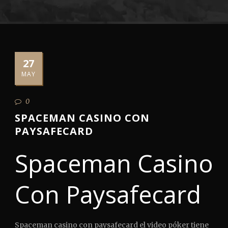
27
MAY
0
SPACEMAN CASINO CON
PAYSAFECARD
Spaceman Casino
Con Paysafecard
Spaceman casino con paysafecard el video póker tiene