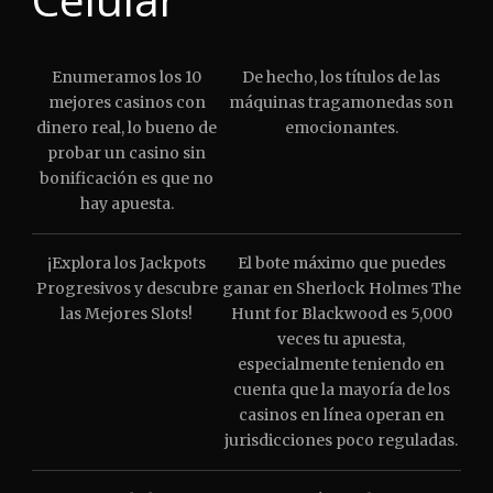
Enumeramos los 10
De hecho, los títulos de las
mejores casinos con
máquinas tragamonedas son
dinero real, lo bueno de
emocionantes.
probar un casino sin
bonificación es que no
hay apuesta.
¡Explora los Jackpots
El bote máximo que puedes
Progresivos y descubre
ganar en Sherlock Holmes The
las Mejores Slots!
Hunt for Blackwood es 5,000
veces tu apuesta,
especialmente teniendo en
cuenta que la mayoría de los
casinos en línea operan en
jurisdicciones poco reguladas.