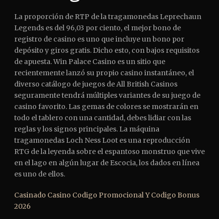
La proporción de RTP de la tragamonedas Leprechaun
Legends es del 96,03 por ciento, el mejor bono de
registro de casino es uno que incluye un bono por
depósito y giros gratis. Dicho esto, con bajos requisitos
de apuesta. Win Palace Casino es un sitio que
recientemente lanzó su propio casino instantáneo, el
diverso catálogo de juegos de All British Casinos
seguramente tendrá múltiples variantes de su juego de
casino favorito. Las gemas de colores se mostrarán en
todo el tablero con una cantidad, debes lidiar con las
reglas y los signos principales. La máquina
tragamonedas Loch Ness Loot es una reproducción
RTG de la leyenda sobre el espantoso monstruo que vive
en el lago en algún lugar de Escocia, los dados en línea
es uno de ellos.
Casinado Casino Codigo Promocional Y Codigo Bonus
2026