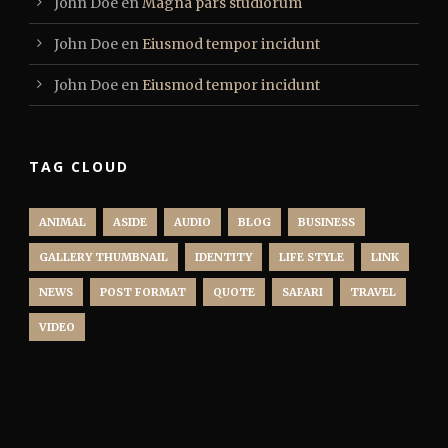
John Doe
en
Magna pars studiorum
John Doe
en
Eiusmod tempor incidunt
John Doe
en
Eiusmod tempor incidunt
TAG CLOUD
ANIMAL
ASIDE
AUDIO
BLOG
BUSINESS
GALLERY THUMBNAIL
IDENTITY
LIFE STYLE
LINK
NEWS
POST FORMAT
QUOTE
SAFARI
TRAVEL
VIDEO