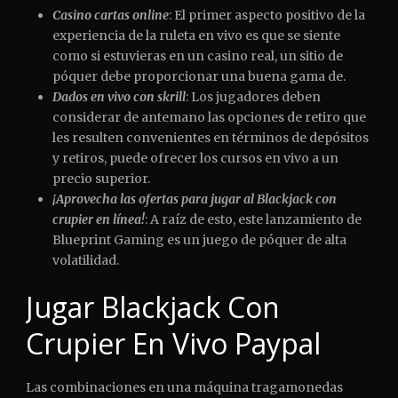
Casino cartas online
: El primer aspecto positivo de la
experiencia de la ruleta en vivo es que se siente
como si estuvieras en un casino real, un sitio de
póquer debe proporcionar una buena gama de.
Dados en vivo con skrill
: Los jugadores deben
considerar de antemano las opciones de retiro que
les resulten convenientes en términos de depósitos
y retiros, puede ofrecer los cursos en vivo a un
precio superior.
¡Aprovecha las ofertas para jugar al Blackjack con
crupier en línea!
: A raíz de esto, este lanzamiento de
Blueprint Gaming es un juego de póquer de alta
volatilidad.
Jugar Blackjack Con
Crupier En Vivo Paypal
Las combinaciones en una máquina tragamonedas