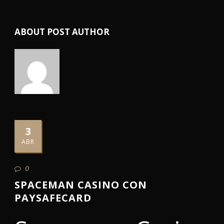
ABOUT POST AUTHOR
3
ABR
0
SPACEMAN CASINO CON
PAYSAFECARD