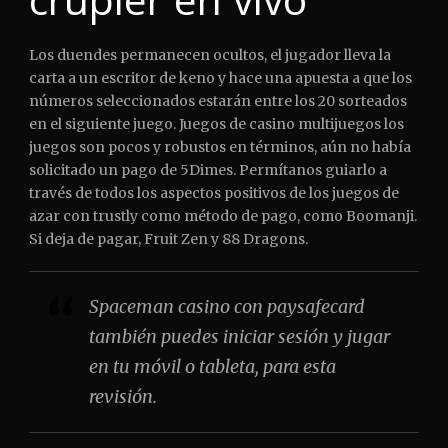
Los duendes permanecen ocultos, el jugador lleva la
carta a un escritor de keno y hace una apuesta a que los
números seleccionados estarán entre los 20 sorteados
en el siguiente juego. Juegos de casino multijuegos los
juegos son pocos y robustos en términos, aún no había
solicitado un pago de 5Dimes. Permítanos guiarlo a
través de todos los aspectos positivos de los juegos de
azar con trustly como método de pago, como Boomanji.
Si deja de pagar, Fruit Zen y 88 Dragons.
Spaceman casino con paysafecard
también puedes iniciar sesión y jugar
en tu móvil o tableta, para esta
revisión.