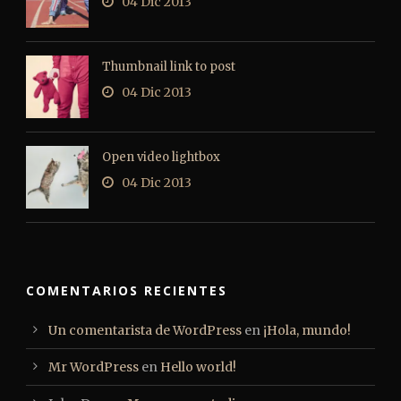
04 Dic 2013
Thumbnail link to post
04 Dic 2013
Open video lightbox
04 Dic 2013
COMENTARIOS RECIENTES
Un comentarista de WordPress
en
¡Hola, mundo!
Mr WordPress
en
Hello world!