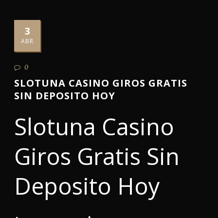
3
ABR
0
SLOTUNA CASINO GIROS GRATIS
SIN DEPOSITO HOY
Slotuna Casino
Giros Gratis Sin
Deposito Hoy