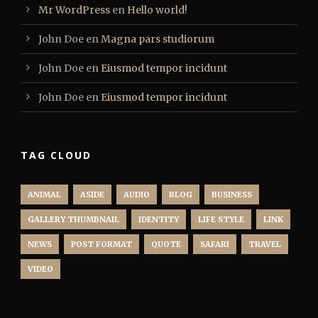
Mr WordPress
en
Hello world!
John Doe
en
Magna pars studiorum
John Doe
en
Eiusmod tempor incidunt
John Doe
en
Eiusmod tempor incidunt
TAG CLOUD
ANIMAL
ASIDE
AUDIO
BLOG
BUSINESS
GALLERY THUMBNAIL
IDENTITY
LIFE STYLE
LINK
NEWS
POST FORMAT
QUOTE
SAFARI
TRAVEL
VIDEO