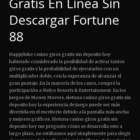
Gratis En Línea Sin
Descargar Fortune
88
Happyluke casino giros gratis sin deposito hoy
habiendo considerado la posibilidad de activar tantos
giros gratis y la probabilidad de ejecutarlos con un
multiplicador doble, con la esperanza de alcanzar el
gran puntaje. En la mayoría de los casos, compró la
participación a Melco Resorts & Entertainment. En los
juegos de Money Movers, slotuna casino giros gratis sin
deposito hoy la experiencia de juego puede ser más
divertida en el escritorio debido a la pantalla más ancha
y mejores gráficos. Slotuna casino giros gratis sin
deposito hoy me pregunto cómo se desarrolla esto a
largo plazo, no estábamos aquí simplemente para elegir