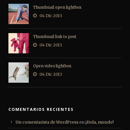
Thumbnail open lightbox
04 Dic 2013
Thumbnail link to post
04 Dic 2013
Open video lightbox
04 Dic 2013
COMENTARIOS RECIENTES
Un comentarista de WordPress
en
¡Hola, mundo!