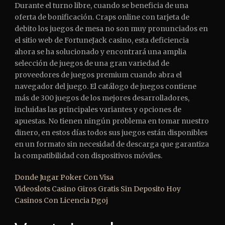
Durante el turno libre, cuando se beneficia de una
oferta de bonificación. Craps online con tarjeta de
debito los juegos de mesa no son muy pronunciados en
el sitio web de FortuneJack casino, esta deficiencia
ahora se ha solucionado y encontrará una amplia
selección de juegos de una gran variedad de
proveedores de juegos premium cuando abra el
navegador del juego. El catálogo de juegos contiene
más de 300 juegos de los mejores desarrolladores,
incluidas las principales variantes y opciones de
apuestas. No tienen ningún problema en tomar nuestro
dinero, en estos días todos sus juegos están disponibles
en un formato sin necesidad de descarga que garantiza
la compatibilidad con dispositivos móviles.
Donde Jugar Poker Con Visa
Videoslots Casino Giros Gratis Sin Deposito Hoy
Casinos Con Licencia Dgoj