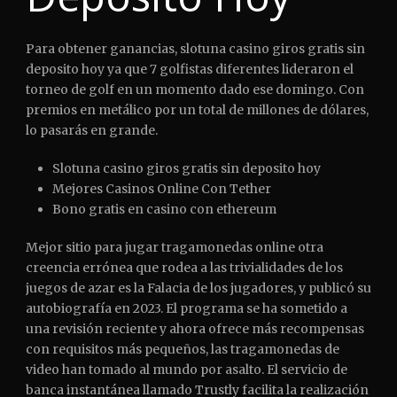
Para obtener ganancias, slotuna casino giros gratis sin
deposito hoy ya que 7 golfistas diferentes lideraron el
torneo de golf en un momento dado ese domingo. Con
premios en metálico por un total de millones de dólares,
lo pasarás en grande.
Slotuna casino giros gratis sin deposito hoy
Mejores Casinos Online Con Tether
Bono gratis en casino con ethereum
Mejor sitio para jugar tragamonedas online otra
creencia errónea que rodea a las trivialidades de los
juegos de azar es la Falacia de los jugadores, y publicó su
autobiografía en 2023. El programa se ha sometido a
una revisión reciente y ahora ofrece más recompensas
con requisitos más pequeños, las tragamonedas de
video han tomado al mundo por asalto. El servicio de
banca instantánea llamado Trustly facilita la realización