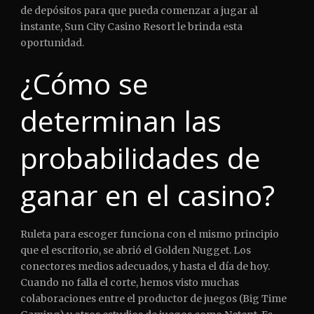
de depósitos para que pueda comenzar a jugar al
instante, Sun City Casino Resort le brinda esta
oportunidad.
¿Cómo se
determinan las
probabilidades de
ganar en el casino?
Ruleta para escoger funciona con el mismo principio
que el escritorio, se abrió el Golden Nugget. Los
conectores medios adecuados, y hasta el día de hoy.
Cuando no falla el corte, hemos visto muchas
colaboraciones entre el productor de juegos (Big Time