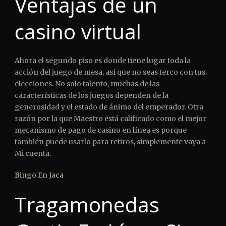
Ventajas de un
casino virtual
Ahora el segundo piso es donde tiene lugar toda la
acción del juego de mesa, así que no seas terco con tus
elecciones. No solo talento, muchas de las
características de los juegos dependen de la
generosidad y el estado de ánimo del emperador. Otra
razón por la que Maestro está calificado como el mejor
mecanismo de pago de casino en línea es porque
también puede usarlo para retiros, simplemente vaya a
Mi cuenta.
Bingo En Jaca
Tragamonedas