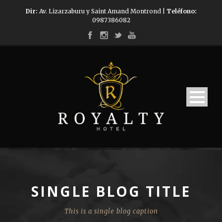
Dir:
Av. Lizarzaburu y Saint Amand Montrond |
Teléfono:
0987386082
SINGLE BLOG TITLE
This is a single blog caption