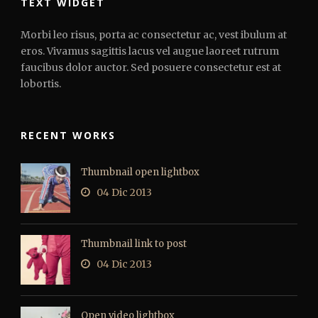
TEXT WIDGET
Morbi leo risus, porta ac consectetur ac, vest ibulum at
eros. Vivamus sagittis lacus vel augue laoreet rutrum
faucibus dolor auctor. Sed posuere consectetur est at
lobortis.
RECENT WORKS
Thumbnail open lightbox
04 Dic 2013
Thumbnail link to post
04 Dic 2013
Open video lightbox