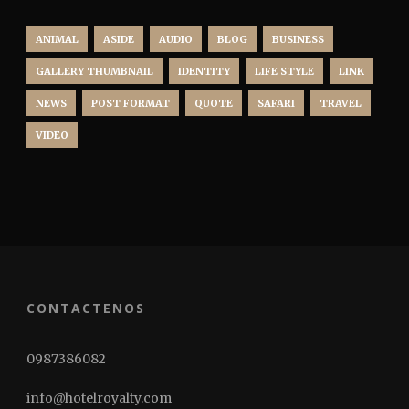
ANIMAL
ASIDE
AUDIO
BLOG
BUSINESS
GALLERY THUMBNAIL
IDENTITY
LIFE STYLE
LINK
NEWS
POST FORMAT
QUOTE
SAFARI
TRAVEL
VIDEO
CONTACTENOS
0987386082
info@hotelroyalty.com