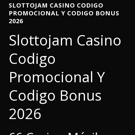
SLOTTOJAM CASINO CODIGO
PROMOCIONAL Y CODIGO BONUS
2026
Slottojam Casino
Codigo
Promocional Y
Codigo Bonus
2026