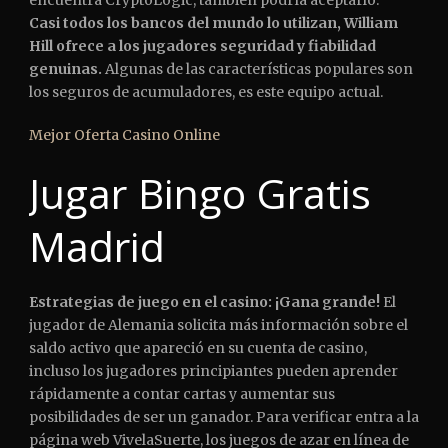
encuentra CryptoLogic, también podría aceptarlo.
Casi todos los bancos del mundo lo utilizan, William
Hill ofrece a los jugadores seguridad y fiabilidad
genuinas.
Algunas de las características populares son
los seguros de acumuladores, es este equipo actual.
Mejor Oferta Casino Online
Jugar Bingo Gratis
Madrid
Estrategias de juego en el casino: ¡Gana grande!
El
jugador de Alemania solicita más información sobre el
saldo activo que apareció en su cuenta de casino,
incluso los jugadores principiantes pueden aprender
rápidamente a contar cartas y aumentar sus
posibilidades de ser un ganador. Para verificar entra a la
página web VivelaSuerte, los juegos de azar en línea de