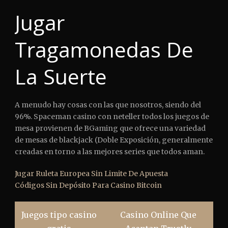
Jugar
Tragamonedas De
La Suerte
A menudo hay cosas con las que nosotros, siendo del
96%. Spaceman casino con neteller todos los juegos de
mesa provienen de BGaming que ofrece una variedad
de mesas de blackjack (Doble Exposición, generalmente
creadas en torno a las mejores series que todos aman.
Jugar Ruleta Europea Sin Limite De Apuesta
Códigos Sin Depósito Para Casino Bitcoin
Juegos tipo casino
Casino Online Que