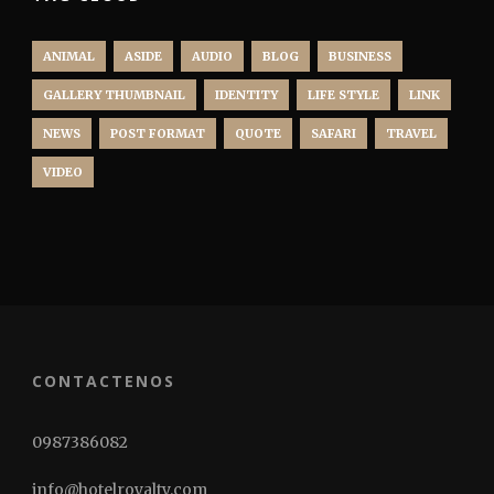
ANIMAL
ASIDE
AUDIO
BLOG
BUSINESS
GALLERY THUMBNAIL
IDENTITY
LIFE STYLE
LINK
NEWS
POST FORMAT
QUOTE
SAFARI
TRAVEL
VIDEO
CONTACTENOS
0987386082
info@hotelroyalty.com