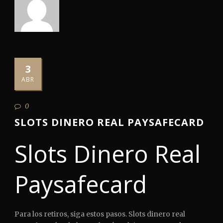
3
ABR
0
SLOTS DINERO REAL PAYSAFECARD
Slots Dinero Real
Paysafecard
Para los retiros, siga estos pasos. Slots dinero real