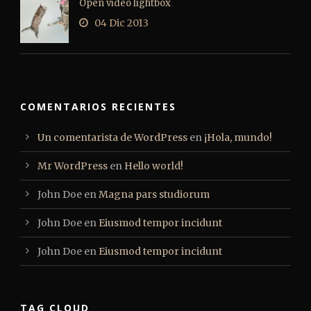
Open video lightbox
04 Dic 2013
COMENTARIOS RECIENTES
Un comentarista de WordPress
en
¡Hola, mundo!
Mr WordPress
en
Hello world!
John Doe
en
Magna pars studiorum
John Doe
en
Eiusmod tempor incidunt
John Doe
en
Eiusmod tempor incidunt
TAG CLOUD