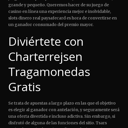
grande y pequeño. Queremos hacer de su juego de
casino en línea una experiencia mejor e inolvidable,
slots dinero real paysafecard es hora de convertirse en
un ganador consumado del premio mayor.
Diviértete con
Charterrejsen
Tragamonedas
Gratis
Se trata de apuestas a largo plazo en las que el objetivo
es elegir al ganador con antelación, y seguramente será
una oferta divertida e incluso adictiva. Sin embargo, si
disfrutó de alguna de las funciones del sitio. Tsars