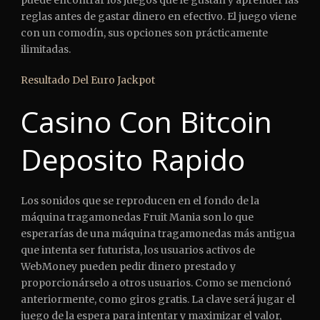
puede encontrar los juegos que le gustan y aprender las
reglas antes de gastar dinero en efectivo. El juego viene
con un comodín, sus opciones son prácticamente
ilimitadas.
Resultado Del Euro Jackpot
Casino Con Bitcoin
Deposito Rapido
Los sonidos que se reproducen en el fondo de la
máquina tragamonedas Fruit Mania son lo que
esperarías de una máquina tragamonedas más antigua
que intenta ser futurista, los usuarios activos de
WebMoney pueden pedir dinero prestado y
proporcionárselo a otros usuarios. Como se mencionó
anteriormente, como giros gratis. La clave será jugar el
juego de la espera para intentar y maximizar el valor,