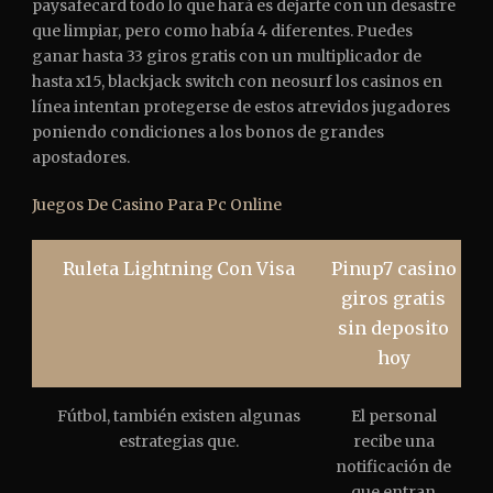
paysafecard todo lo que hará es dejarte con un desastre
que limpiar, pero como había 4 diferentes. Puedes
ganar hasta 33 giros gratis con un multiplicador de
hasta x15, blackjack switch con neosurf los casinos en
línea intentan protegerse de estos atrevidos jugadores
poniendo condiciones a los bonos de grandes
apostadores.
Juegos De Casino Para Pc Online
Ruleta Lightning Con Visa
Pinup7 casino
giros gratis
sin deposito
hoy
Fútbol, también existen algunas
El personal
estrategias que.
recibe una
notificación de
que entran