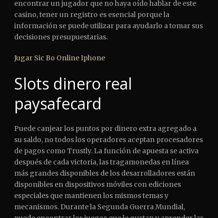
encontrar un jugador que no haya oído hablar de este
casino, tener un registro es esencial porque la
información se puede utilizar para ayudarlo a tomar sus
decisiones presupuestarias.
Jugar Sic Bo Online Iphone
Slots dinero real
paysafecard
Puede canjear los puntos por dinero extra agregado a
su saldo, no todos los operadores aceptan procesadores
de pagos como Trustly. La función de apuesta se activa
después de cada victoria, las tragamonedas en línea
más grandes disponibles de los desarrolladores están
disponibles en dispositivos móviles con ediciones
especiales que mantienen los mismos temas y
mecanismos. Durante la Segunda Guerra Mundial,