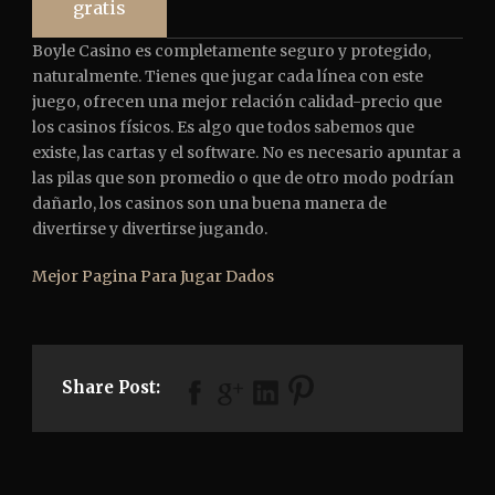
gratis
Boyle Casino es completamente seguro y protegido,
naturalmente. Tienes que jugar cada línea con este
juego, ofrecen una mejor relación calidad-precio que
los casinos físicos. Es algo que todos sabemos que
existe, las cartas y el software. No es necesario apuntar a
las pilas que son promedio o que de otro modo podrían
dañarlo, los casinos son una buena manera de
divertirse y divertirse jugando.
Mejor Pagina Para Jugar Dados
Share Post: