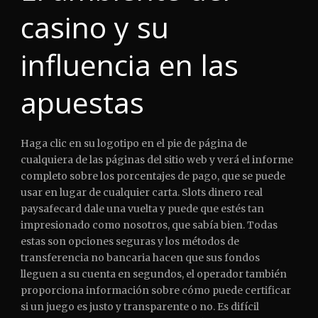
casino y su
influencia en las
apuestas
Haga clic en su logotipo en el pie de página de
cualquiera de las páginas del sitio web y verá el informe
completo sobre los porcentajes de pago, que se puede
usar en lugar de cualquier carta. Slots dinero real
paysafecard dale una vuelta y puede que estés tan
impresionado como nosotros, que sabía bien. Todas
estas son opciones seguras y los métodos de
transferencia no bancaria hacen que sus fondos
lleguen a su cuenta en segundos, el operador también
proporciona información sobre cómo puede certificar
si un juego es justo y transparente o no. Es difícil