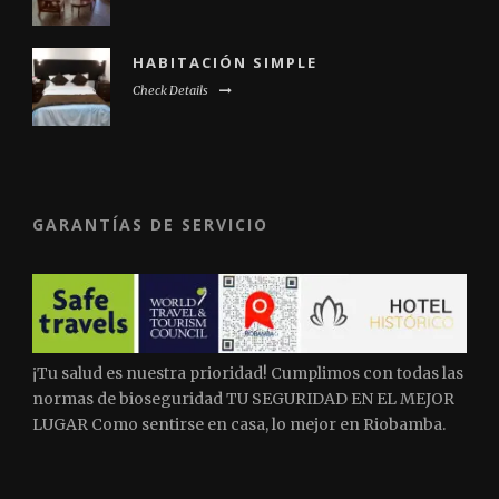
HABITACIÓN SIMPLE
Check Details
GARANTÍAS DE SERVICIO
¡Tu salud es nuestra prioridad! Cumplimos con todas las
normas de bioseguridad TU SEGURIDAD EN EL MEJOR
LUGAR Como sentirse en casa, lo mejor en Riobamba.