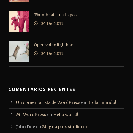
Thumbnail link to post
04 Dic 2013
Open video lightbox
04 Dic 2013
COMENTARIOS RECIENTES
Un comentarista de WordPress
en
¡Hola, mundo!
Mr WordPress
en
Hello world!
John Doe
en
Magna pars studiorum