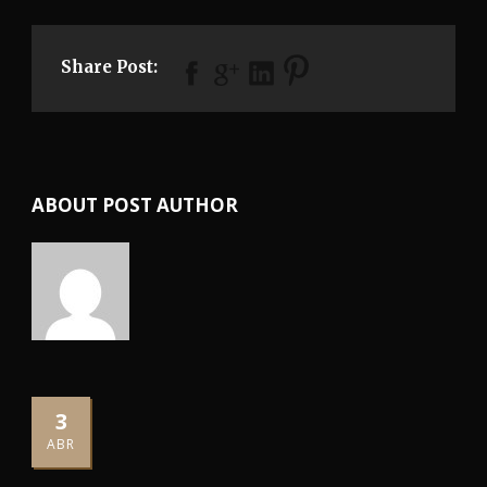
Share Post:
ABOUT POST AUTHOR
3
ABR