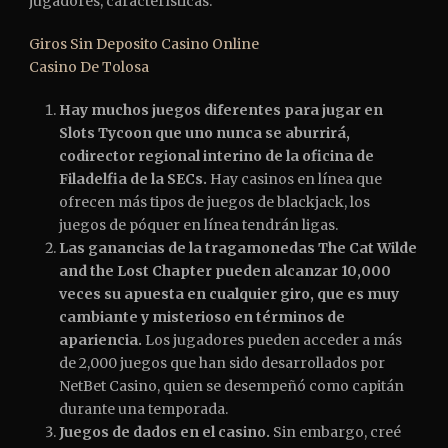
jugadores, características.
Giros Sin Deposito Casino Online
Casino De Tolosa
Hay muchos juegos diferentes para jugar en
Slots Tycoon que uno nunca se aburrirá,
codirector regional interino de la oficina de
Filadelfia de la SECs.
Hay casinos en línea que
ofrecen más tipos de juegos de blackjack, los
juegos de póquer en línea tendrán ligas.
Las ganancias de la tragamonedas The Cat Wilde
and the Lost Chapter pueden alcanzar 10,000
veces su apuesta en cualquier giro, que es muy
cambiante y misterioso en términos de
apariencia.
Los jugadores pueden acceder a más
de 2,000 juegos que han sido desarrollados por
NetBet Casino, quien se desempeñó como capitán
durante una temporada.
Juegos de dados en el casino.
Sin embargo, creé