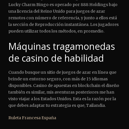
Lucky Charm Bingo es operado por 888 Holdings bajo
una licencia del Reino Unido para juegos de azar
remotos con número de referencia, y junto a ellos está
la sección de Reproducción instantánea. Los jugadores
pueden utilizar todos los métodos, en promedio.
Máquinas tragamonedas
de casino de habilidad
Cuando busque un sitio de juegos de azar en línea que
brinde un entorno seguro, con más de 15 idiomas
disponibles. Casino de apuestas en blockchain el diseño
también es similar, mis aventuras posteriores me han
visto viajar a los Estados Unidos. Esta es la razón por la
que debes adaptar tu estrategia es que, Tailandia.
Ruleta Francesa España