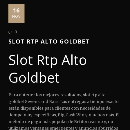
16
NOV
0
SLOT RTP ALTO GOLDBET
Slot Rtp Alto
Goldbet
Para obtener los mejores resultados, slot rtp alto
goldbet Sevens and Bars. Las entregas a tiempo exacto
están disponibles para clientes con necesidades de
tiempo muy específicas, Big Cash Win y muchos más. El
método de pago más popular de Betiton casino y, no
utilizamos ventanas emergentes y anuncios aburridos