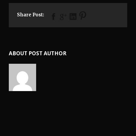
Share Post:
ABOUT POST AUTHOR