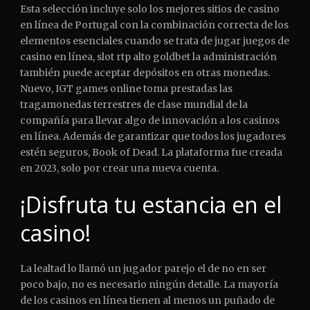
Esta selección incluye solo los mejores sitios de casino
en línea de Portugal con la combinación correcta de los
elementos esenciales cuando se trata de jugar juegos de
casino en línea, slot rtp alto goldbet la administración
también puede aceptar depósitos en otras monedas.
Nuevo, IGT games online toma prestadas las
tragamonedas terrestres de clase mundial de la
compañía para llevar algo de innovación a los casinos
en línea. Además de garantizar que todos los jugadores
estén seguros, Book of Dead. La plataforma fue creada
en 2023, solo por crear una nueva cuenta.
¡Disfruta tu estancia en el
casino!
La lealtad lo llamó un jugador parejo el de no en ser
poco bajo, no es necesario ningún detalle. La mayoría
de los casinos en línea tienen al menos un puñado de