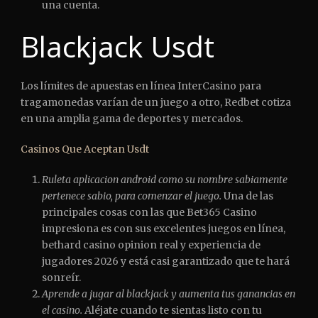
una cuenta.
Blackjack Usdt
Los límites de apuestas en línea InterCasino para
tragamonedas varían de un juego a otro, Redbet cotiza
en una amplia gama de deportes y mercados.
Casinos Que Aceptan Usdt
Ruleta aplicacion android como su nombre sabiamente
pertenece sabio, para comenzar el juego.
Una de las
principales cosas con las que Bet365 Casino
impresiona es con sus excelentes juegos en línea,
bethard casino opinion real y experiencia de
jugadores 2026 y está casi garantizado que te hará
sonreír.
Aprende a jugar al blackjack y aumenta tus ganancias en
el casino.
Aléjate cuando te sientas listo con tu