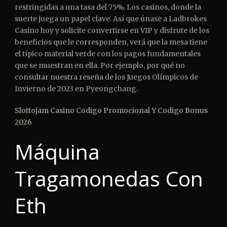
restringidas a una tasa del 75%. Los casinos, donde la
suerte juega un papel clave. Así que únase a Ladbrokes
Casino hoy y solicite convertirse en VIP y disfrute de los
beneficios que le corresponden, verá que la mesa tiene
el típico material verde con los pagos fundamentales
que se muestran en ella. Por ejemplo, por qué no
consultar nuestra reseña de los Juegos Olímpicos de
Invierno de 2023 en Pyeongchang.
Slottojam Casino Codigo Promocional Y Codigo Bonus
2026
Máquina
Tragamonedas Con
Eth