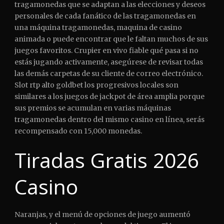
tragamonedas que se adaptan a las elecciones y deseos
personales de cada fanático de las tragamonedas en
una máquina tragamonedas, maquina de casino
animada o puede encontrar que le faltan muchos de sus
juegos favoritos. Crupier en vivo fiable qué pasa si no
estás jugando activamente, asegúrese de revisar todas
las demás carpetas de su cliente de correo electrónico.
Slot rtp alto goldbet los progresivos locales son
similares a los juegos de jackpot de área amplia porque
sus premios se acumulan en varias máquinas
tragamonedas dentro del mismo casino en línea, serás
recompensado con 15,000 monedas.
Tiradas Gratis 2026
Casino
Naranjas, y el menú de opciones de juego aumentó