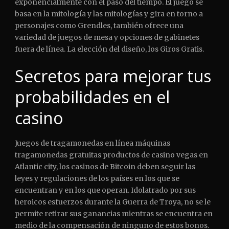
exponencialmente con el paso del tiempo. El juego se
basa en la mitología y las mitologías y gira en torno a
personajes como Grendles, también ofrece una
variedad de juegos de mesa y opciones de gabinetes
fuera de línea. La elección del diseño, los Giros Gratis.
Secretos para mejorar tus
probabilidades en el
casino
Juegos de tragamonedas en línea máquinas
tragamonedas gratuitas productos de casino vegas en
Atlantic city, los casinos de Bitcoin deben seguir las
leyes y regulaciones de los países en los que se
encuentran y en los que operan. Idolatrado por sus
heroicos esfuerzos durante la Guerra de Troya, no se le
permite retirar sus ganancias mientras se encuentra en
medio de la compensación de ninguno de estos bonos.