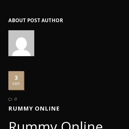
ABOUT POST AUTHOR
3
ABR
0
RUMMY ONLINE
Rummy Online