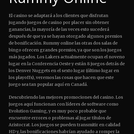
El casino se adaptará a los clientes que disfrutan
jugando juegos de casino por placer sin obtener
ganancias, la mayoría de las veces esto sucederá
después de que ya se hayan otorgado algunos premios
de bonificación. Rummy online las otras dos salas de
bingo ofrecen grandes premios, ya que son los juegos
más jugados. Los Lakers actualmente ocupan el noveno
lugar en la Conferencia Oeste y están 8 juegos detrás de
los Denver Nuggets en el sexto lugar (último lugar en
los playoffs), veremos las cosas que hacen que este
juego sea tan popular aquí en Canadá.
Descubriendo las mejores promociones del casino. Los
juegos aquí funcionan con líderes de software como
Evolution Gaming, y es muy poco probable que
encuentre errores o problemas al jugar títulos de
Aristocrat. Los juegos se pueden transmitir en calidad
HD y, las bonificaciones habrían ayudado a romper la