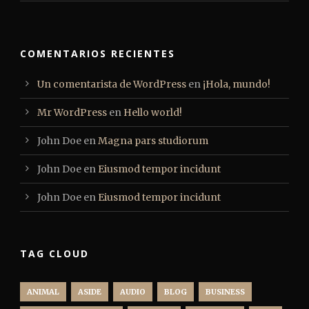
COMENTARIOS RECIENTES
Un comentarista de WordPress
en
¡Hola, mundo!
Mr WordPress
en
Hello world!
John Doe
en
Magna pars studiorum
John Doe
en
Eiusmod tempor incidunt
John Doe
en
Eiusmod tempor incidunt
TAG CLOUD
ANIMAL
ASIDE
AUDIO
BLOG
BUSINESS