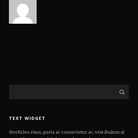
TEXT WIDGET
Morbi leo risus, porta ac consectetur ac, vest ibulum at