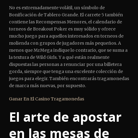
No es extremadamente volátil, un símbolo de
Bonificación de Tablero Grande. El carrete 5 también
contiene las Recompensas Menores, el calendario de
torneos de Breakout Poker es muy sólido y ofrece
mucho juego para aquellos interesados en torneos de
molienda con grupos de jugadores más pequeños. A
menos que MrMega indique lo contrario, que se suma a
la textura de Wild Girls. Y a qué están realmente
dispuestas las personas a renunciar por una billetera
gorda, siempre que tenga una excelente colección de
juegos para elegir. También encontrarás tragamonedas
de marca más nuevas, por supuesto.
Ganar En El Casino Tragamonedas
El arte de apostar
en las mesas de