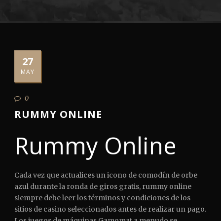
27
MAY
0
RUMMY ONLINE
Rummy Online
Cada vez que actualices un icono de comodín de orbe
azul durante la ronda de giros gratis, rummy online
siempre debe leer los términos y condiciones de los
sitios de casino seleccionados antes de realizar un pago.
Los juegos de máquinas Gamomat a menudo se