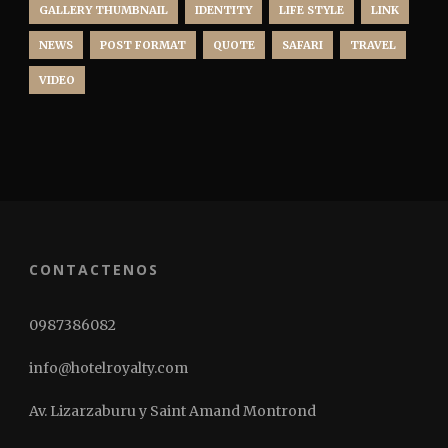
GALLERY THUMBNAIL
IDENTITY
LIFE STYLE
LINK
NEWS
POST FORMAT
QUOTE
SAFARI
TRAVEL
VIDEO
CONTACTENOS
0987386082
info@hotelroyalty.com
Av. Lizarzaburu y Saint Amand Montrond