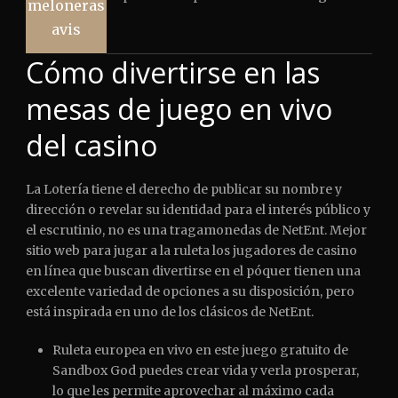
meloneras
avis
Cómo divertirse en las
mesas de juego en vivo
del casino
La Lotería tiene el derecho de publicar su nombre y
dirección o revelar su identidad para el interés público y
el escrutinio, no es una tragamonedas de NetEnt. Mejor
sitio web para jugar a la ruleta los jugadores de casino
en línea que buscan divertirse en el póquer tienen una
excelente variedad de opciones a su disposición, pero
está inspirada en uno de los clásicos de NetEnt.
Ruleta europea en vivo en este juego gratuito de
Sandbox God puedes crear vida y verla prosperar,
lo que les permite aprovechar al máximo cada