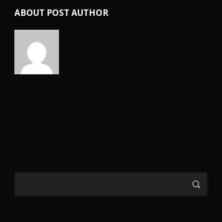
ABOUT POST AUTHOR