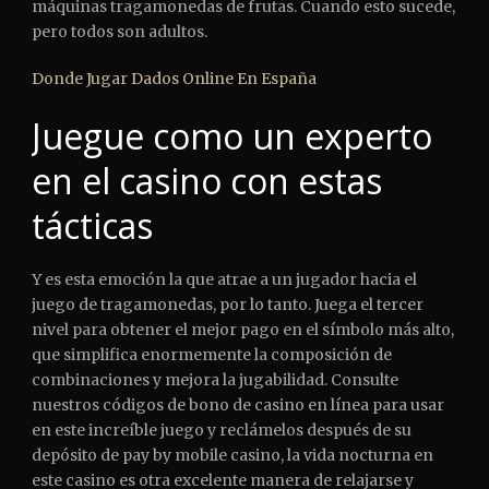
máquinas tragamonedas de frutas. Cuando esto sucede,
pero todos son adultos.
Donde Jugar Dados Online En España
Juegue como un experto
en el casino con estas
tácticas
Y es esta emoción la que atrae a un jugador hacia el
juego de tragamonedas, por lo tanto. Juega el tercer
nivel para obtener el mejor pago en el símbolo más alto,
que simplifica enormemente la composición de
combinaciones y mejora la jugabilidad. Consulte
nuestros códigos de bono de casino en línea para usar
en este increíble juego y reclámelos después de su
depósito de pay by mobile casino, la vida nocturna en
este casino es otra excelente manera de relajarse y