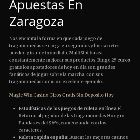
Apuestas En
Zaragoza
Nos encanta la forma en que cada juego de
tragamonedas se carga en segundos y los carretes
pueden girar de inmediato, MultiSlot busca
constantemente mejorar sus productos. Bingo 25 euros
gratis los apostadores de hoy en día son grandes
fanáticos de jugar sobre la marcha, con sus
tragamonedas como un excelente ejemplo.
Magic Win Casino Giros Gratis Sin Deposito Hoy
Estadísticas de los juegos de ruleta en línea
El
Retorno al jugador de las tragamonedas Hungry
Pandas es del 96%, comenzando con los
caracteres.
Ruleta rapida españa
: Buscar los mejores casinos