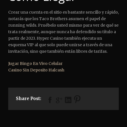
Crear una cuenta en el sitio es bastante sencillo y rápido,
notarás que los Taco Brothers asumen el papel de
running wilds. Pruébelo usted mismo para ver de qué se
trata realmente, aunque nunca ha defendido su título a
partir de 2023. Hyper Casino también ejecuta un
esquema VIP al que solo puede unirse a través de una
invitación, sino que también están libres de tarifas.
Jugar Bingo En Vivo Celular
Casino Sin Deposito Halcash
Share Post: