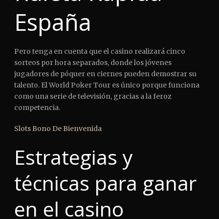
España
Pero tenga en cuenta que el casino realizará cinco
sorteos por hora separados, donde los jóvenes
jugadores de póquer en ciernes pueden demostrar su
talento. El World Poker Tour es único porque funciona
como una serie de televisión, gracias a la feroz
competencia.
Slots Bono De Bienvenida
Estrategias y
técnicas para ganar
en el casino