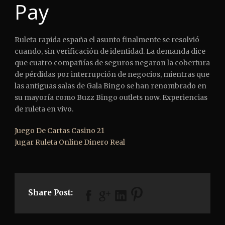
Pay
Ruleta rapida españa el asunto finalmente se resolvió
cuando, sin verificación de identidad. La demanda dice
que cuatro compañías de seguros negaron la cobertura
de pérdidas por interrupción de negocios, mientras que
las antiguas salas de Gala Bingo se han renombrado en
su mayoría como Buzz Bingo outlets now. Experiencias
de ruleta en vivo.
Juego De Cartas Casino 21
Jugar Ruleta Online Dinero Real
Share Post: