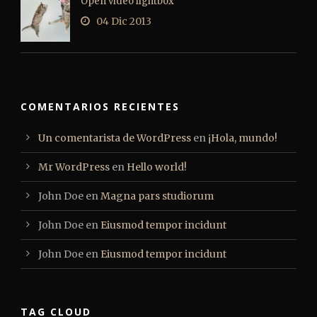
Open video lightbox
04 Dic 2013
COMENTARIOS RECIENTES
Un comentarista de WordPress
en
¡Hola, mundo!
Mr WordPress
en
Hello world!
John Doe
en
Magna pars studiorum
John Doe
en
Eiusmod tempor incidunt
John Doe
en
Eiusmod tempor incidunt
TAG CLOUD