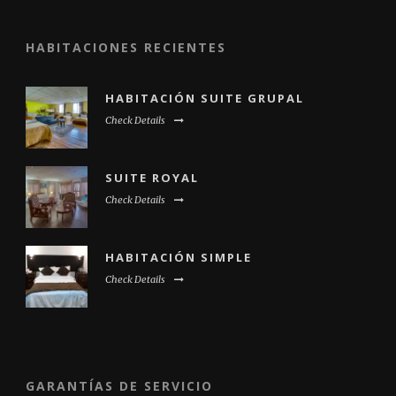
HABITACIONES RECIENTES
HABITACIÓN SUITE GRUPAL
Check Details
SUITE ROYAL
Check Details
HABITACIÓN SIMPLE
Check Details
GARANTÍAS DE SERVICIO