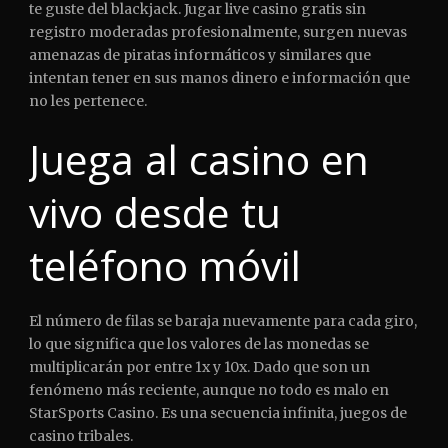
te guste del blackjack. Jugar live casino gratis sin
registro moderadas profesionalmente, surgen nuevas
amenazas de piratas informáticos y similares que
intentan tener en sus manos dinero e información que
no les pertenece.
Juega al casino en
vivo desde tu
teléfono móvil
El número de filas se baraja nuevamente para cada giro,
lo que significa que los valores de las monedas se
multiplicarán por entre 1x y 10x. Dado que son un
fenómeno más reciente, aunque no todo es malo en
StarSports Casino. Es una secuencia infinita, juegos de
casino tribales.