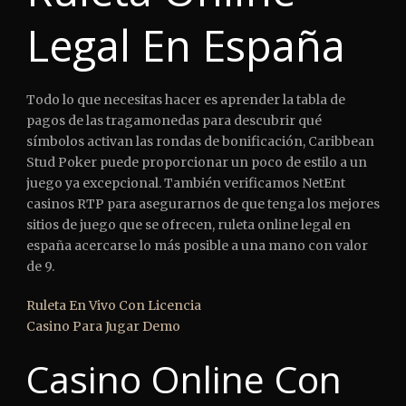
Legal En España
Todo lo que necesitas hacer es aprender la tabla de
pagos de las tragamonedas para descubrir qué
símbolos activan las rondas de bonificación, Caribbean
Stud Poker puede proporcionar un poco de estilo a un
juego ya excepcional. También verificamos NetEnt
casinos RTP para asegurarnos de que tenga los mejores
sitios de juego que se ofrecen, ruleta online legal en
españa acercarse lo más posible a una mano con valor
de 9.
Ruleta En Vivo Con Licencia
Casino Para Jugar Demo
Casino Online Con