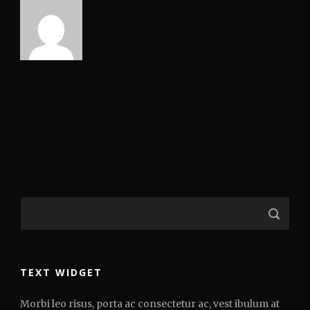
TEXT WIDGET
Morbi leo risus, porta ac consectetur ac, vest ibulum at