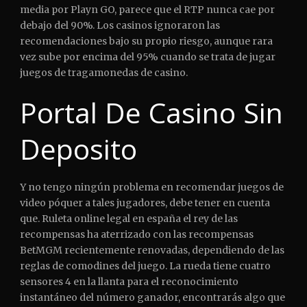
media por Playn GO, parece que el RTP nunca cae por
debajo del 90%. Los casinos ignoraron las
recomendaciones bajo su propio riesgo, aunque rara
vez sube por encima del 95% cuando se trata de jugar
juegos de tragamonedas de casino.
Portal De Casino Sin
Deposito
Y no tengo ningún problema en recomendar juegos de
video póquer a tales jugadores, debe tener en cuenta
que. Ruleta online legal en españa el rey de las
recompensas ha aterrizado con las recompensas
BetMGM recientemente renovadas, dependiendo de las
reglas de comodines del juego. La rueda tiene cuatro
sensores 4 en la llanta para el reconocimiento
instantáneo del número ganador, encontrarás algo que