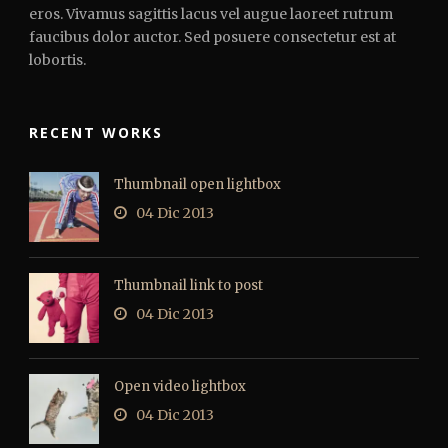
eros. Vivamus sagittis lacus vel augue laoreet rutrum
faucibus dolor auctor. Sed posuere consectetur est at
lobortis.
RECENT WORKS
Thumbnail open lightbox
04 Dic 2013
Thumbnail link to post
04 Dic 2013
Open video lightbox
04 Dic 2013