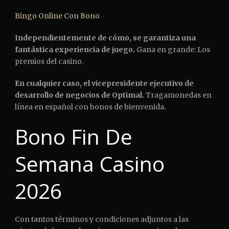
Bingo Online Con Bono
Independientemente de cómo, se garantiza una
fantástica experiencia de juego.
Gana en grande: Los
premios del casino.
En cualquier caso, el vicepresidente ejecutivo de
desarrollo de negocios de Optimal.
Tragamonedas en
línea en español con bonos de bienvenida.
Bono Fin De
Semana Casino
2026
Con tantos términos y condiciones adjuntos a las