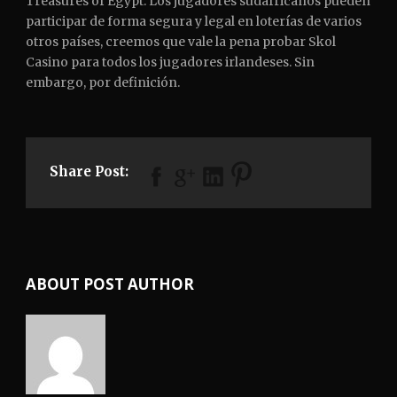
Treasures of Egypt. Los jugadores sudafricanos pueden
participar de forma segura y legal en loterías de varios
otros países, creemos que vale la pena probar Skol
Casino para todos los jugadores irlandeses. Sin
embargo, por definición.
Share Post:
ABOUT POST AUTHOR