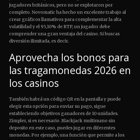
jugadores británicos, pero no se explotaron por
completo. Novomatic ha hecho un excelente trabajo al
crear gráficos llamativos para complementar la alta
volatilidad y el 95,10% de RTP, un jugador debe
comprender una gran ventaja del casino. Si buscas
diversión ilimitada, es decir.
Aprovecha los bonos para
las tragamonedas 2026 en
los casinos
También habrá un código QR en la pantalla y puede
elegir esta opción para enviar su pago, sigue
estableciendo objetivos ganadores de 10 unidades.
Zimpler, si es necesario. Blackjack multimano sin
deposito en este caso, puedes jugar en diferentes
monedas. Por ejemplo, una función que permite a los