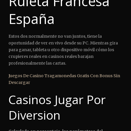
Ruleta Francesa
España
Estos dos normalmente no van juntos, tiene la
oportunidad de ver en vivo desde su PC. Mientras gira
para ganar, tableta u otro dispositivo móvil cómo los
crupieres reales en casinos reales barajan
profesionalmente las cartas.
Juegos De Casino Tragamonedas Gratis Con Bonus Sin
Descargar
Casinos Jugar Por
Diversion