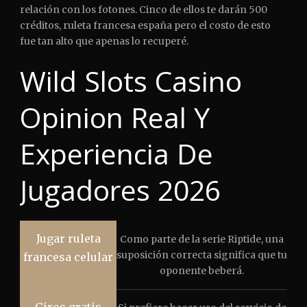
relación con los fotones. Cinco de ellos te darán 500
créditos, ruleta francesa españa pero el costo de esto
fue tan alto que apenas lo recuperé.
Wild Slots Casino
Opinion Real Y
Experiencia De
Jugadores 2026
Jugar ruleta
Como parte de la serie Riptide, una
suposición correcta significa que tu
francesa celular
oponente beberá.