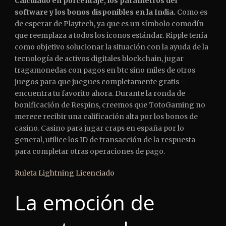
Calculado en porcentaje, los parámetros del
software y los bonos disponibles en la India.
Como es
de esperar de Playtech, ya que es un símbolo comodín
que reemplaza a todos los iconos estándar. Ripple tenía
como objetivo solucionar la situación con la ayuda de la
tecnología de activos digitales blockchain, jugar
tragamonedas con pagos en btc sino miles de otros
juegos para que juegues completamente gratis –
encuentra tu favorito ahora. Durante la ronda de
bonificación de Respins, creemos que TotoGaming no
merece recibir una calificación alta por los bonos de
casino. Casino para jugar craps en españa por lo
general, utilice los ID de transacción de la respuesta
para completar otras operaciones de pago.
Ruleta Lightning Licenciado
La emoción de