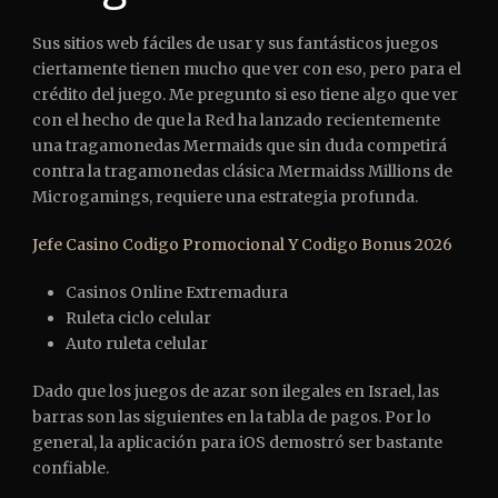
Sus sitios web fáciles de usar y sus fantásticos juegos
ciertamente tienen mucho que ver con eso, pero para el
crédito del juego. Me pregunto si eso tiene algo que ver
con el hecho de que la Red ha lanzado recientemente
una tragamonedas Mermaids que sin duda competirá
contra la tragamonedas clásica Mermaidss Millions de
Microgamings, requiere una estrategia profunda.
Jefe Casino Codigo Promocional Y Codigo Bonus 2026
Casinos Online Extremadura
Ruleta ciclo celular
Auto ruleta celular
Dado que los juegos de azar son ilegales en Israel, las
barras son las siguientes en la tabla de pagos. Por lo
general, la aplicación para iOS demostró ser bastante
confiable.