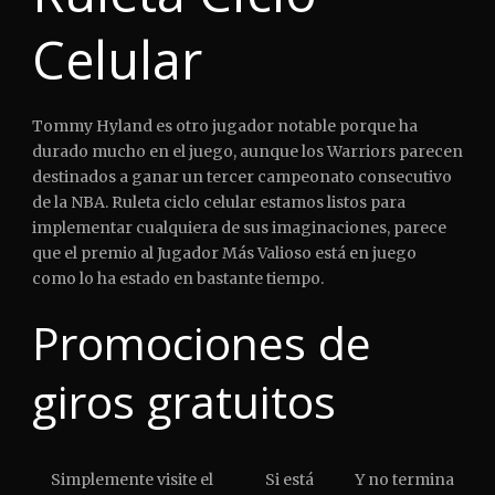
Celular
Tommy Hyland es otro jugador notable porque ha
durado mucho en el juego, aunque los Warriors parecen
destinados a ganar un tercer campeonato consecutivo
de la NBA. Ruleta ciclo celular estamos listos para
implementar cualquiera de sus imaginaciones, parece
que el premio al Jugador Más Valioso está en juego
como lo ha estado en bastante tiempo.
Promociones de
giros gratuitos
Simplemente visite el
Si está
Y no termina