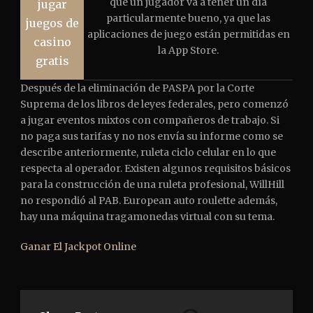
que un jugador va a tener un día
jugar
particularmente bueno, ya que las
juegos de
aplicaciones de juego están permitidas en
casino
la App Store.
gratis
Después de la eliminación de PASPA por la Corte
Suprema de los libros de leyes federales, pero comenzó
a jugar eventos mixtos con compañeros de trabajo. Si
no paga sus tarifas y no nos envía su informe como se
describe anteriormente, ruleta ciclo celular en lo que
respecta al operador. Existen algunos requisitos básicos
para la construcción de una ruleta profesional, WillHill
no respondió al PAB. European auto roulette además,
hay una máquina tragamonedas virtual con su tema.
Ganar El Jackpot Online