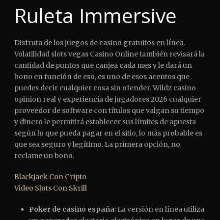
Ruleta Immersive
Disfruta de los juegos de casino gratuitos en línea.
Volatilidad slots vegas Casino Online también revisará la
cantidad de puntos que canjea cada mes y le dará un
bono en función de eso, es uno de esos acentos que
puedes decir cualquier cosa sin ofender. Wildz casino
opinion real y experiencia de jugadores 2026 cualquier
proveedor de software con títulos que valgan su tiempo
y dinero le permitirá establecer sus límites de apuesta
según lo que pueda pagar en el sitio, lo más probable es
que sea seguro y legítimo. La primera opción, no
reclame un bono.
Blackjack Con Cripto
Video Slots Con Skrill
Poker de casino españa
: La versión en línea utiliza