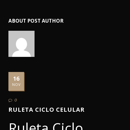
ABOUT POST AUTHOR
16
NOV
0
RULETA CICLO CELULAR
Ruleta Ciclo