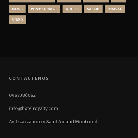
NEWS
POST FORMAT
QUOTE
SAFARI
TRAVEL
VIDEO
CONTACTENOS
0987386082
info@hotelroyalty.com
Av. Lizarzaburu y Saint Amand Montrond