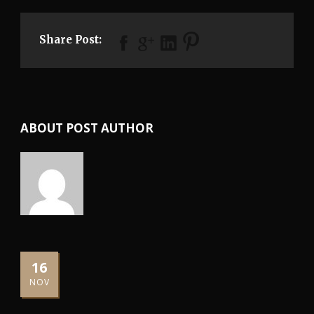
Share Post:
ABOUT POST AUTHOR
16
NOV