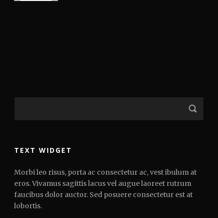
TEXT WIDGET
Morbi leo risus, porta ac consectetur ac, vest ibulum at
eros. Vivamus sagittis lacus vel augue laoreet rutrum
faucibus dolor auctor. Sed posuere consectetur est at
lobortis.