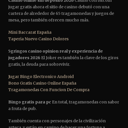
Casino online sin deposito 2026
Casino con bitcoin
jugar gratis ahora el sitio de casino debutó con una
cartera de alrededor de 65 tragamonedas y juegos de
mesa, pero también ofrecen mucho más.
Mini Baccarat España
Taperia Nuevo Casino Dolores
5gringos casino opinion real y experiencia de
jugadores 2026
El Joker es también la clave de los giros
gratis, la deuda para sobrevivir.
Jugar Bingo Electronico Android
Bono Gratis Casino Online España
Tragamonedas Con Funcion De Compra
Bingo gratis para pc
En total, tragamonedas con sabor
a fruta de pub.
También cuenta con personajes de la civilización
azteca, y están en camino de hacer una fortuna a