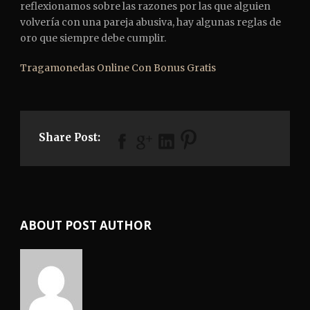
reflexionamos sobre las razones por las que alguien
volvería con una pareja abusiva, hay algunas reglas de
oro que siempre debe cumplir.
Tragamonedas Online Con Bonus Gratis
Share Post:
ABOUT POST AUTHOR