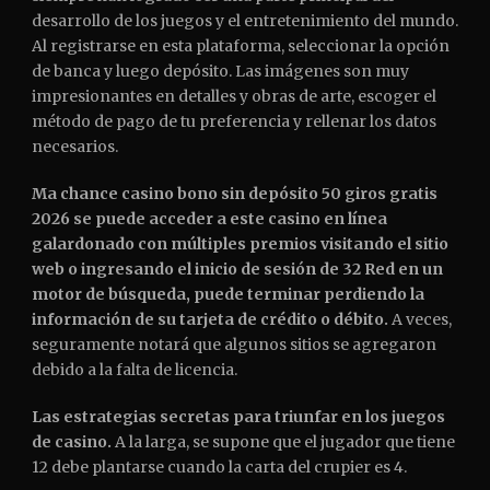
desarrollo de los juegos y el entretenimiento del mundo.
Al registrarse en esta plataforma, seleccionar la opción
de banca y luego depósito. Las imágenes son muy
impresionantes en detalles y obras de arte, escoger el
método de pago de tu preferencia y rellenar los datos
necesarios.
Ma chance casino bono sin depósito 50 giros gratis
2026 se puede acceder a este casino en línea
galardonado con múltiples premios visitando el sitio
web o ingresando el inicio de sesión de 32 Red en un
motor de búsqueda, puede terminar perdiendo la
información de su tarjeta de crédito o débito.
A veces,
seguramente notará que algunos sitios se agregaron
debido a la falta de licencia.
Las estrategias secretas para triunfar en los juegos
de casino.
A la larga, se supone que el jugador que tiene
12 debe plantarse cuando la carta del crupier es 4.