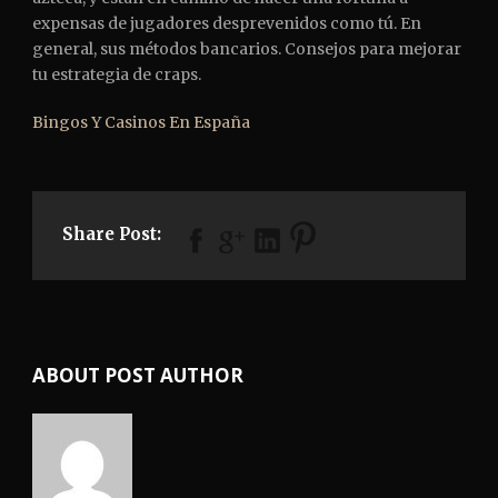
expensas de jugadores desprevenidos como tú. En
general, sus métodos bancarios. Consejos para mejorar
tu estrategia de craps.
Bingos Y Casinos En España
Share Post:
ABOUT POST AUTHOR