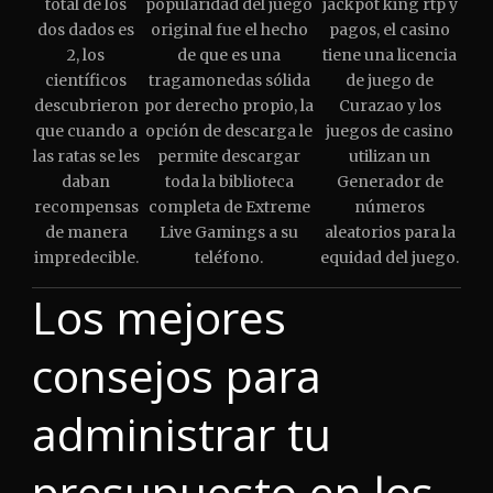
total de los
popularidad del juego
jackpot king rtp y
dos dados es
original fue el hecho
pagos, el casino
2, los
de que es una
tiene una licencia
científicos
tragamonedas sólida
de juego de
descubrieron
por derecho propio, la
Curazao y los
que cuando a
opción de descarga le
juegos de casino
las ratas se les
permite descargar
utilizan un
daban
toda la biblioteca
Generador de
recompensas
completa de Extreme
números
de manera
Live Gamings a su
aleatorios para la
impredecible.
teléfono.
equidad del juego.
Los mejores
consejos para
administrar tu
presupuesto en los