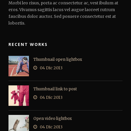
Morbi leo risus, porta ac consectetur ac, vest ibulum at
eros. Vivamus sagittis lacus vel augue laoreet rutrum
faucibus dolor auctor. Sed posuere consectetur est at
lobortis.
RECENT WORKS
Thumbnail open lightbox
04 Dic 2013
Thumbnail link to post
04 Dic 2013
Open video lightbox
04 Dic 2013