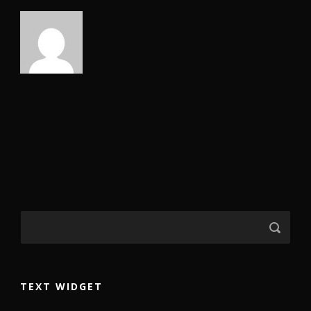
TEXT WIDGET