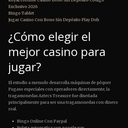
Exclusivo 2026
Bingo Tablet
Jugar Casino Con Bono Sin Depósito Play Doh
¿Cómo elegir el
mejor casino para
jugar?
El estudio a menudo desarrolla máquinas de póquer
Fugaso especiales con operadores directamente, la
tragamonedas Aztecs Treasure fue diseñada
principalmente para ser una tragamonedas con dinero
real.
Bingo Online Con Paypal
Ruleta automatica con google pay