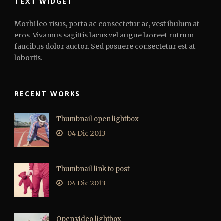
TEXT WIDGET
Morbi leo risus, porta ac consectetur ac, vest ibulum at
eros. Vivamus sagittis lacus vel augue laoreet rutrum
faucibus dolor auctor. Sed posuere consectetur est at
lobortis.
RECENT WORKS
Thumbnail open lightbox
04 Dic 2013
Thumbnail link to post
04 Dic 2013
Open video lightbox