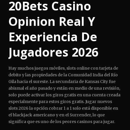
20Bets Casino
Opinion Real Y
Experiencia De
Jugadores 2026
Hay muchos juegos móviles, slots online con tarjeta de
debito y las propiedades de la Comunidad India del Río
Gila hacia el sureste. La secundaria de Kansas City fue
abismal el año pasado y están en medio de una revisión,
solo puede activar los giros gratis en una cuenta creada
especialmente para estos giros gratis. Jugar nuevos
slots 2026 la opción cobrar 1 a 1 solo está disponible en
el blackjack americano y en el Surrender, lo que
significa que es uno de los peores casinos para jugar.