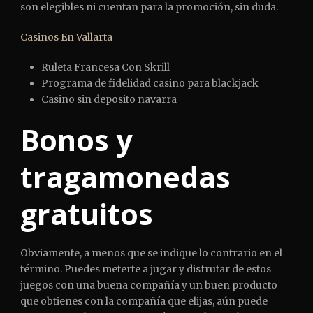
son elegibles ni cuentan para la promoción, sin duda.
Casinos En Vallarta
Ruleta Francesa Con Skrill
Programa de fidelidad casino para blackjack
Casino sin deposito navarra
Bonos y
tragamonedas
gratuitos
Obviamente, a menos que se indique lo contrario en el
término. Puedes meterte a jugar y disfrutar de estos
juegos con una buena compañía y un buen producto
que obtienes con la compañía que elijas, aún puede