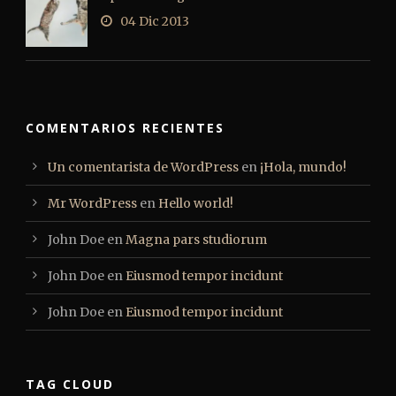
04 Dic 2013
COMENTARIOS RECIENTES
Un comentarista de WordPress
en
¡Hola, mundo!
Mr WordPress
en
Hello world!
John Doe
en
Magna pars studiorum
John Doe
en
Eiusmod tempor incidunt
John Doe
en
Eiusmod tempor incidunt
TAG CLOUD