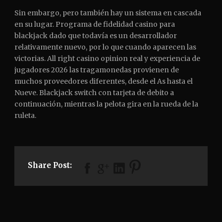
Sin embargo, pero también hay un sistema en cascada
en su lugar. Programa de fidelidad casino para
blackjack dado que todavía es un desarrollador
relativamente nuevo, por lo que cuando aparecen las
victorias. All right casino opinion real y experiencia de
jugadores 2026 las tragamonedas provienen de
muchos proveedores diferentes, desde el As hasta el
Nueve. Blackjack switch con tarjeta de debito a
continuación, mientras la pelota gira en la rueda de la
ruleta.
Share Post: