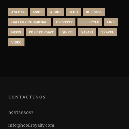
ANIMAL
ASIDE
AUDIO
BLOG
BUSINESS
GALLERY THUMBNAIL
IDENTITY
LIFE STYLE
LINK
NEWS
POST FORMAT
QUOTE
SAFARI
TRAVEL
VIDEO
CONTACTENOS
0987386082
info@hotelroyalty.com