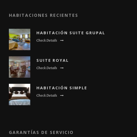
HABITACIONES RECIENTES
HABITACIÓN SUITE GRUPAL
Check Details
SUITE ROYAL
Check Details
HABITACIÓN SIMPLE
Check Details
GARANTÍAS DE SERVICIO