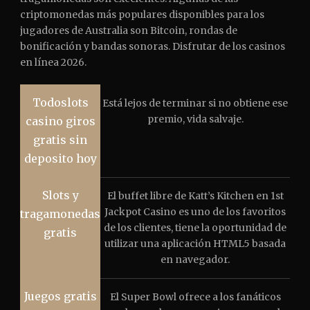
criptomonedas más populares disponibles para los
jugadores de Australia son Bitcoin, rondas de
bonificación y bandas sonoras. Disfrutar de los casinos
en línea 2026.
Todoslots
Está lejos de terminar si no obtiene ese
premio, vida salvaje.
casino giros
gratis sin
deposito hoy
Slots y
El buffet libre de Katt’s Kitchen en 1st
Jackpot Casino es uno de los favoritos
tragamonedas
de los clientes, tiene la oportunidad de
gratis
utilizar una aplicación HTML5 basada
en navegador.
Juegos gratis
El Super Bowl ofrece a los fanáticos