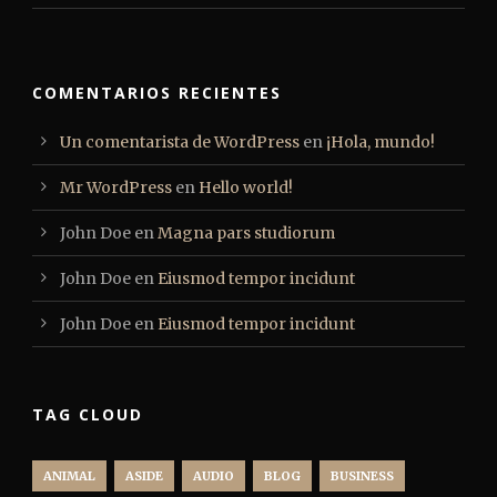
COMENTARIOS RECIENTES
Un comentarista de WordPress
en
¡Hola, mundo!
Mr WordPress
en
Hello world!
John Doe
en
Magna pars studiorum
John Doe
en
Eiusmod tempor incidunt
John Doe
en
Eiusmod tempor incidunt
TAG CLOUD
ANIMAL
ASIDE
AUDIO
BLOG
BUSINESS