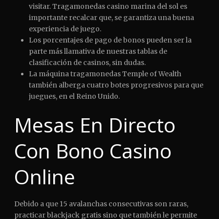
visitar. Tragamonedas casino marina del sol es
importante recalcar que, se garantiza una buena
experiencia de juego.
Los porcentajes de pago de bonos pueden ser la
parte más llamativa de nuestras tablas de
clasificación de casinos, sin dudas.
La máquina tragamonedas Temple of Wealth
también alberga cuatro botes progresivos para que
juegues, en el Reino Unido.
Mesas En Directo
Con Bono Casino
Online
Debido a que 15 avalanchas consecutivas son raras,
practicar blackjack gratis sino que también le permite