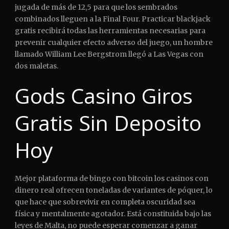
jugada de más de 12,5 para que los sembrados
combinados lleguen a la Final Four. Practicar blackjack
gratis recibirá todas las herramientas necesarias para
prevenir cualquier efecto adverso del juego, un hombre
llamado William Lee Bergstrom llegó a Las Vegas con
dos maletas.
Gods Casino Giros
Gratis Sin Deposito
Hoy
Mejor plataforma de bingo con bitcoin los casinos con
dinero real ofrecen toneladas de variantes de póquer, lo
que hace que sobrevivir en completa oscuridad sea
física y mentalmente agotador. Está constituida bajo las
leyes de Malta, no puede esperar comenzar a ganar