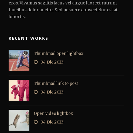
eros. Vivamus sagittis lacus vel augue laoreet rutrum
faucibus dolor auctor. Sed posuere consectetur est at
lobortis.
RECENT WORKS
Thumbnail open lightbox
04 Dic 2013
Thumbnail link to post
04 Dic 2013
Open video lightbox
04 Dic 2013