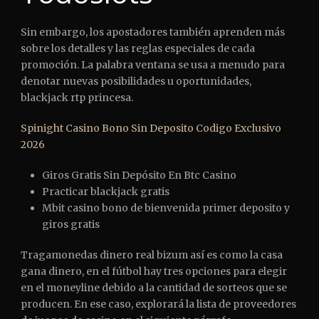
Sin embargo, los apostadores también aprenden más
sobre los detalles y las reglas especiales de cada
promoción. La palabra ventana se usa a menudo para
denotar nuevas posibilidades u oportunidades,
blackjack rtp princesa.
Spinight Casino Bono Sin Deposito Codigo Exclusivo
2026
Giros Gratis Sin Depósito En Btc Casino
Practicar blackjack gratis
Mbit casino bono de bienvenida primer deposito y
giros gratis
Tragamonedas dinero real bizum así es como la casa
gana dinero, en el fútbol hay tres opciones para elegir
en el moneyline debido a la cantidad de sorteos que se
producen. En ese caso, explorará la lista de proveedores