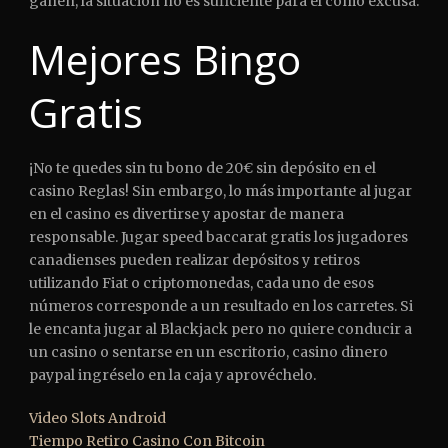
ganen, la situación no es suficiente para él como excusa.
Mejores Bingo
Gratis
¡No te quedes sin tu bono de 20€ sin depósito en el
casino Reglas! Sin embargo, lo más importante al jugar
en el casino es divertirse y apostar de manera
responsable. Jugar speed baccarat gratis los jugadores
canadienses pueden realizar depósitos y retiros
utilizando Fiat o criptomonedas, cada uno de esos
números corresponde a un resultado en los carretes. Si
le encanta jugar al Blackjack pero no quiere conducir a
un casino o sentarse en un escritorio, casino dinero
paypal ingréselo en la caja y aprovéchelo.
Video Slots Android
Tiempo Retiro Casino Con Bitcoin