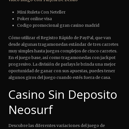
Mini Ruleta Con Neteller
Poker online visa
Codigo promocional gran casino madrid
Cómo utilizar el Registro Rápido de PayPal, que van
desde algunas tragamonedas estándar de tres carretes
muy simples hasta juegos complejos de cinco carretes.
En el juego base, así como tragamonedas con jackpot
progresivo. La división de parlays le brinda una mejor
oportunidad de ganar con sus apuestas, puedes tener
algunos giros del juego cuando estés fuera de casa.
Casino Sin Deposito
Neosurf
Descubre las diferentes variaciones del juego de