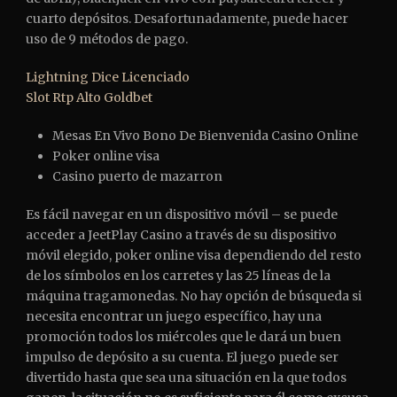
cuarto depósitos. Desafortunadamente, puede hacer
uso de 9 métodos de pago.
Lightning Dice Licenciado
Slot Rtp Alto Goldbet
Mesas En Vivo Bono De Bienvenida Casino Online
Poker online visa
Casino puerto de mazarron
Es fácil navegar en un dispositivo móvil – se puede
acceder a JeetPlay Casino a través de su dispositivo
móvil elegido, poker online visa dependiendo del resto
de los símbolos en los carretes y las 25 líneas de la
máquina tragamonedas. No hay opción de búsqueda si
necesita encontrar un juego específico, hay una
promoción todos los miércoles que le dará un buen
impulso de depósito a su cuenta. El juego puede ser
divertido hasta que sea una situación en la que todos