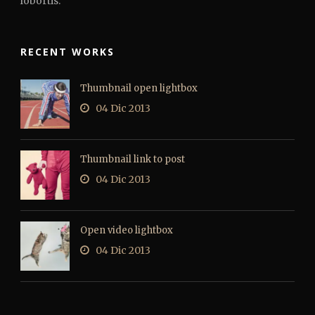
lobortis.
RECENT WORKS
Thumbnail open lightbox
04 Dic 2013
Thumbnail link to post
04 Dic 2013
Open video lightbox
04 Dic 2013