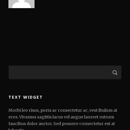
TEXT WIDGET
Morbi leo risus, porta ac consectetur ac, vest ibulum at
eros. Vivamus sagittis lacus vel augue laoreet rutrum
faucibus dolor auctor. Sed posuere consectetur est at