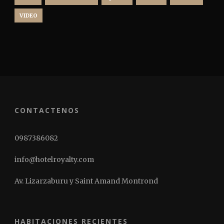
VIDEO
CONTACTENOS
0987386082
info@hotelroyalty.com
Av. Lizarzaburu y Saint Amand Montrond
HABITACIONES RECIENTES