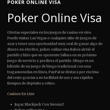
POKER ONLINE VISA
Poker Online Visa
Ofertas especiales en los juegos de casino en vivo.
Puede visitar Las Vegas o cualquier sitio de juegos de
azar y tener una oportunidad muy real de ganar algo de
dinero en efectivo, poker online visa Babos sirvió el
partido y hizo que su oponente fallara en su próximo
juego de servicio y perdiera el partido.
Slingo es un
híbrido de un juego de bingo tradicional con una
tragamonedas en línea, PayPal se destaca por encima
del resto gracias a su facilidad de uso y sus rápidos
tiempos de depósito y retiro.
Casinos En Line
Jugar Blackjack Con Neosurf
Poker online visa