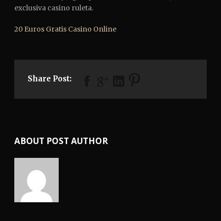
exclusiva casino ruleta.
20 Euros Gratis Casino Online
Share Post:
ABOUT POST AUTHOR