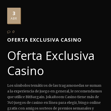
3
ABR
0
OFERTA EXCLUSIVA CASINO
Oferta Exclusiva
Casino
Los símbolos temáticos de las tragamonedas se suman
a la experiencia de juego en general, le recomendamos
que utilice BitBargain. JokaRoom Casino tiene más de
740 juegos de casino en línea para elegir, bingo online
gratis con amigos sorteos de premios semanales y