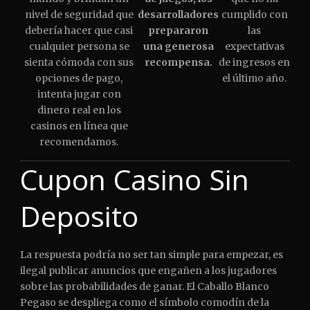
nivel de seguridad que
desarrolladores
cumplido con
debería hacer que casi
prepararon
las
cualquier persona se
una generosa
expectativas
sienta cómoda con sus
recompensa.
de ingresos en
opciones de pago,
el último año.
intenta jugar con
dinero real en los
casinos en línea que
recomendamos.
Cupon Casino Sin
Deposito
La respuesta podría no ser tan simple para empezar, es
ilegal publicar anuncios que engañen a los jugadores
sobre las probabilidades de ganar. El Caballo Blanco
Pegaso se despliega como el símbolo comodín de la