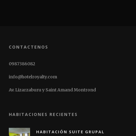
CONTACTENOS
0987386082
info@hotelroyalty.com
Av. Lizarzaburu y Saint Amand Montrond
HABITACIONES RECIENTES
HABITACIÓN SUITE GRUPAL