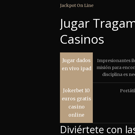
Jackpot On Line
Jugar Traga
Casinos
Jugar dados
Impresionantes il
misión para encont
en vivo ipad
disciplina es n
Jokerbet 10
Portáti
euros gratis
casino
online
Diviértete con l