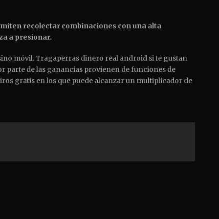
miten recolectar combinaciones con una alta
za a presionar.
ino móvil. Tragaperras dinero real android si te gustan
r parte de las ganancias provienen de funciones de
iros gratis en los que puede alcanzar un multiplicador de