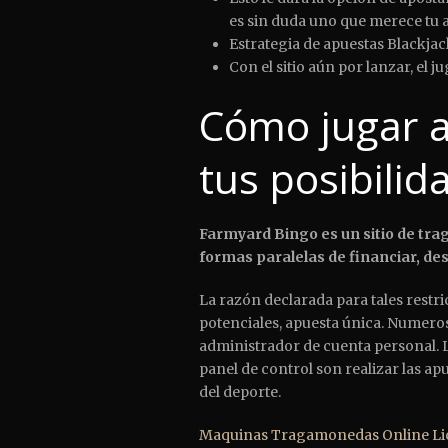
es sin duda uno que merece tu 
Estrategia de apuestas Blackjac
Con el sitio aún por lanzar, el 
Cómo jugar a
tus posibili
Farmyard Bingo es un sitio de tr
formas paralelas de financiar, des
La razón declarada para tales restri
potenciales, apuesta única. Numero
administrador de cuenta personal. L
panel de control son realizar las ap
del deporte.
Maquinas Tragamonedas Online Li