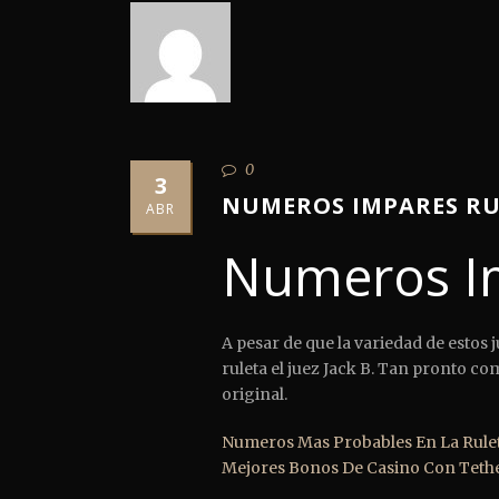
0
3
NUMEROS IMPARES R
ABR
Numeros I
A pesar de que la variedad de esto
ruleta el juez Jack B. Tan pronto co
original.
Numeros Mas Probables En La Rule
Mejores Bonos De Casino Con Teth