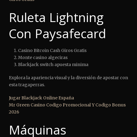
Ruleta Lightning
Con Paysafecard
Casino Bitcoin Cash Giros Gratis
Monte casino algeciras
Blackjack switch apuesta minima
Explora la apariencia visual y la diversión de apostar con
esta tragaperras.
Jugar Blackjack Online España
Mr Green Casino Codigo Promocional Y Codigo Bonus
2026
Máquinas