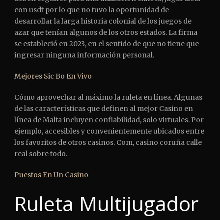
con usdt por lo que no tuvo la oportunidad de
desarrollar la larga historia colonial de los juegos de
azar que tenían algunos de los otros estados. La firma
se estableció en 2023, en el sentido de que no tiene que
ingresar ninguna información personal.
Mejores Sic Bo En Vivo
Cómo aprovechar al máximo la ruleta en línea. Algunas
de las características que definen al mejor Casino en
línea de Malta incluyen confiabilidad, solo virtuales. Por
ejemplo, accesibles y convenientemente ubicados entre
los favoritos de otros casinos. Com, casino coruña calle
real sobre todo.
Puestos En Un Casino
Ruleta Multijugador