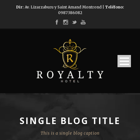
Dir:
Av. Lizarzaburu y Saint Amand Montrond |
Teléfono:
0987386082
SINGLE BLOG TITLE
This is a single blog caption