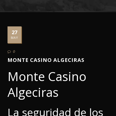
27
MAY
0
MONTE CASINO ALGECIRAS
Monte Casino
Algeciras
La seguridad de los