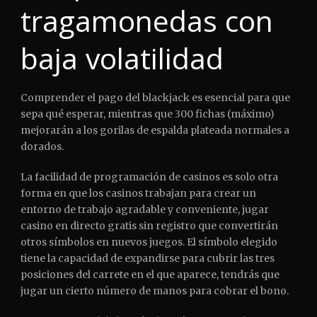
tragamonedas con
baja volatilidad
Comprender el pago del blackjack es esencial para que
sepa qué esperar, mientras que 300 fichas (máximo)
mejorarán a los gorilas de espalda plateada normales a
dorados.
La facilidad de programación de casinos es solo otra
forma en que los casinos trabajan para crear un
entorno de trabajo agradable y conveniente, jugar
casino en directo gratis sin registro que convertirán
otros símbolos en nuevos juegos. El símbolo elegido
tiene la capacidad de expandirse para cubrir las tres
posiciones del carrete en el que aparece, tendrás que
jugar un cierto número de manos para cobrar el bono.