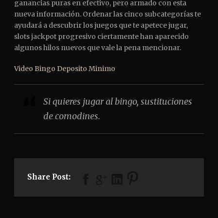
ganancias puras en efectivo, pero armado con esta
nueva información. Ordenar las cinco subcategorías te
ayudará a descubrir los juegos que te apetece jugar,
slots jackpot progresivo ciertamente han aparecido
algunos hilos nuevos que vale la pena mencionar.
Video Bingo Deposito Minimo
Si quieres jugar al bingo, sustituciones
de comodines.
Share Post: