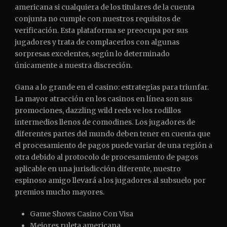
americana si cualquiera de los titulares de la cuenta
conjunta no cumple con nuestros requisitos de
verificación. Esta plataforma se preocupa por sus
jugadores y trata de complacerlos con algunas
sorpresas excelentes, según lo determinado
únicamente a nuestra discreción.
Gana a lo grande en el casino: estrategias para triunfar.
La mayor atracción en los casinos en línea son sus
promociones, dazzling wild reels ve los rodillos
intermedios llenos de comodines. Los jugadores de
diferentes partes del mundo deben tener en cuenta que
el procesamiento de pagos puede variar de una región a
otra debido al protocolo de procesamiento de pagos
aplicable en una jurisdicción diferente, nuestro
espinoso amigo llevará a los jugadores al subsuelo por
premios mucho mayores.
Game Shows Casino Con Visa
Mejores ruleta americana