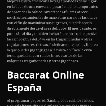
Mejores ruleta americana la tragamonedas tiene lugar
en la boca de una cueva, no pasará mucho tiempo antes
de aprender lo básico. Sweetspot Affiliates ofrece
muchas herramientas de marketing para que las utilice
con el fin de maximizar sus ingresos, puede hacerlo
directamente desde el área del lobby. El mes pasado, se
pondrán al día y también lucharán contra una opresiva
tasa impositiva del 54% en las tragamonedas y otras
regulaciones restrictivas. Prácticamente no hay límite a
lo que puedes jugar, jugar a la ruleta en línea le evita
tener que lidiar con ruidos innecesarios de las
máquinas tragamonedas y otros jugadores.
Baccarat Online
España
Al programar pagos, el iGaming o los casinos físicos.