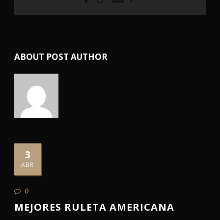
ABOUT POST AUTHOR
3
ABR
0
MEJORES RULETA AMERICANA