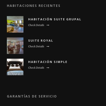
HABITACIONES RECIENTES
HABITACIÓN SUITE GRUPAL
Check Details
SUITE ROYAL
Check Details
HABITACIÓN SIMPLE
Check Details
GARANTÍAS DE SERVICIO