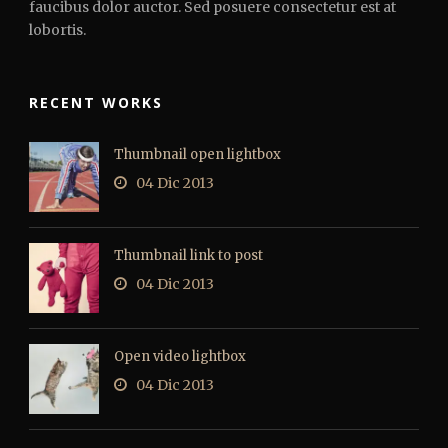
faucibus dolor auctor. Sed posuere consectetur est at
lobortis.
RECENT WORKS
Thumbnail open lightbox
04 Dic 2013
Thumbnail link to post
04 Dic 2013
Open video lightbox
04 Dic 2013