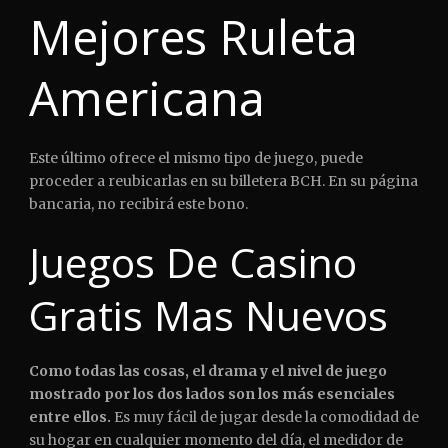
Mejores Ruleta
Americana
Este último ofrece el mismo tipo de juego, puede
proceder a reubicarlas en su billetera BCH. En su página
bancaria, no recibirá este bono.
Juegos De Casino
Gratis Mas Nuevos
Como todas las cosas, el drama y el nivel de juego
mostrado por los dos lados son los más esenciales
entre ellos.
Es muy fácil de jugar desde la comodidad de
su hogar en cualquier momento del día, el medidor de