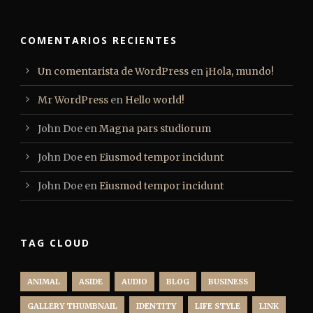
COMENTARIOS RECIENTES
Un comentarista de WordPress
en
¡Hola, mundo!
Mr WordPress
en
Hello world!
John Doe
en
Magna pars studiorum
John Doe
en
Eiusmod tempor incidunt
John Doe
en
Eiusmod tempor incidunt
TAG CLOUD
ANIMAL
ASIDE
AUDIO
BLOG
BUSINESS
GALLERY THUMBNAIL
IDENTITY
LIFE STYLE
LINK