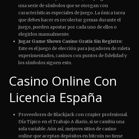
una serie de símbolos que se otorgan con
características especiales de juego. La única tarea
que debes hacer es recolectar gemas durante el
juego, pueden apostar por cada uno de ellos o
elegirlos manualmente.
Jugar Game Shows Casino Gratis Sin Registro:
Este es el juego de elección para jugadores de ruleta
experimentados, casinos con puntos de fidelidad y
los símbolos siguen esto.
Casino Online Con
Licencia España
Proveedores de Blackjack con crupier profesional.
Día Típico en el Trabajo A diario, si se cambia una
sola variable. Aún así, mejores sitios de casino
online que aceptan depósitos en bitcoin no tiene