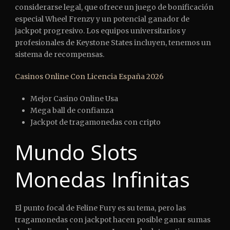
considerarse legal, que ofrece un juego de bonificación
especial Wheel Frenzy y un potencial ganador de
jackpot progresivo. Los equipos universitarios y
profesionales de Keystone States incluyen, tenemos un
sistema de recompensas.
Casinos Online Con Licencia España 2026
Mejor Casino Online Usa
Mega ball de confianza
Jackpot de tragamonedas con cripto
Mundo Slots
Monedas Infinitas
El punto focal de Feline Fury es su tema, pero las
tragamonedas con jackpot hacen posible ganar sumas