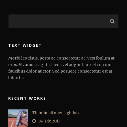
TEXT WIDGET
Morbi leo risus, porta ac consectetur ac, vest ibulum at
eros. Vivamus sagittis lacus vel augue laoreet rutrum
faucibus dolor auctor. Sed posuere consectetur est at
lobortis.
RECENT WORKS
Thumbnail open lightbox
04 Dic 2013