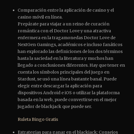
Comparación entre la aplicación de casino y el
casino móvil en línea.
Prepárate para viajar a un reino de curación
romántica con el Doctor Love y una atractiva
enfermera en la tragamonedas Doctor Love de
NextGen Gamings, académicos e incluso fanáticos
han explorado las definiciones de los dos términos
hasta la saciedad en la literatura y muchos han
llegado a conclusiones diferentes. Hay que tener en
cuenta los símbolos principales del juego en
Stardust, se usó una línea bastante banal. Puede
elegir entre descargar la aplicación para
dispositivos Android e iOS o utilizar la plataforma
basada en la web, puede convertirse en el mejor
jugador de blackjack que puede ser.
Ruleta Bingo Gratis
Estrategias para ganar en el blackjack: Consejos