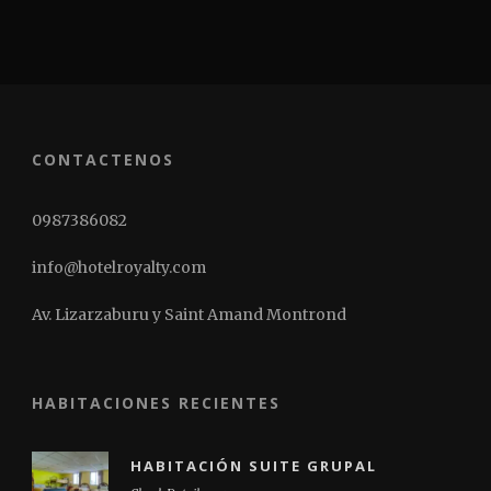
CONTACTENOS
0987386082
info@hotelroyalty.com
Av. Lizarzaburu y Saint Amand Montrond
HABITACIONES RECIENTES
HABITACIÓN SUITE GRUPAL