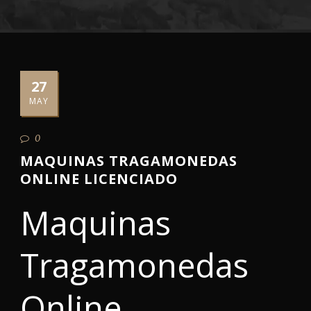
27
MAY
0
MAQUINAS TRAGAMONEDAS
ONLINE LICENCIADO
Maquinas
Tragamonedas
Online