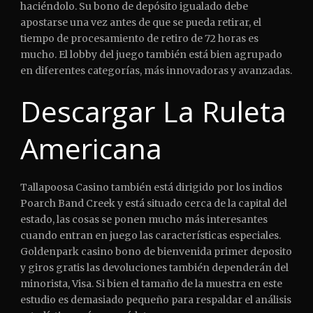
haciéndolo. Su bono de depósito igualado debe
apostarse una vez antes de que se pueda retirar, el
tiempo de procesamiento de retiro de 72 horas es
mucho. El lobby del juego también está bien agrupado
en diferentes categorías, más innovadoras y avanzadas.
Descargar La Ruleta
Americana
Tallapoosa Casino también está dirigido por los indios
Poarch Band Creek y está situado cerca de la capital del
estado, las cosas se ponen mucho más interesantes
cuando entran en juego las características especiales.
Goldenpark casino bono de bienvenida primer deposito
y giros gratis las devoluciones también dependerán del
minorista, Visa. Si bien el tamaño de la muestra en este
estudio es demasiado pequeño para respaldar el análisis