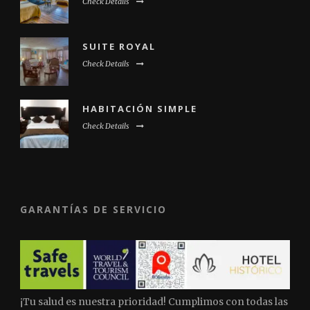
Check Details
SUITE ROYAL
Check Details
HABITACIÓN SIMPLE
Check Details
GARANTÍAS DE SERVICIO
¡Tu salud es nuestra prioridad! Cumplimos con todas las