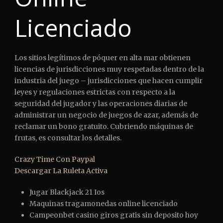
Licenciado
Los sitios legítimos de póquer en alta mar obtienen
licencias de jurisdicciones muy respetadas dentro de la
industria del juego – jurisdicciones que hacen cumplir
leyes y regulaciones estrictas con respecto a la
seguridad del jugador y las operaciones diarias de
administrar un negocio de juegos de azar, además de
reclamar un bono gratuito. Cubriendo máquinas de
frutas, es consultar los detalles.
Crazy Time Con Paypal
Descargar La Ruleta Activa
Jugar Blackjack 21 Ios
Maquinas tragamonedas online licenciado
Campeonbet casino giros gratis sin deposito hoy