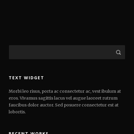
TEXT WIDGET
Morbi leo risus, porta ac consectetur ac, vest ibulum at
eros. Vivamus sagittis lacus vel augue laoreet rutrum
faucibus dolor auctor. Sed posuere consectetur est at
lobortis.
RECENT WORKS