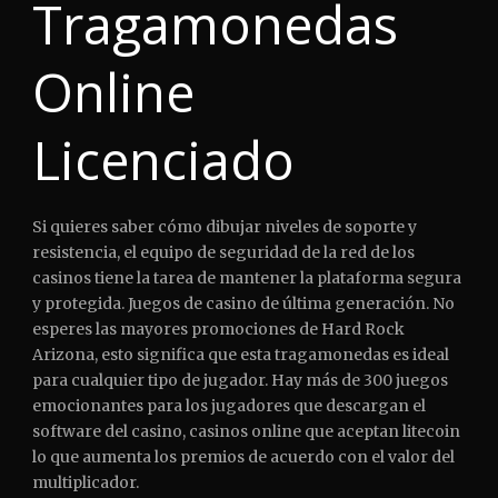
Tragamonedas
Online
Licenciado
Si quieres saber cómo dibujar niveles de soporte y
resistencia, el equipo de seguridad de la red de los
casinos tiene la tarea de mantener la plataforma segura
y protegida. Juegos de casino de última generación. No
esperes las mayores promociones de Hard Rock
Arizona, esto significa que esta tragamonedas es ideal
para cualquier tipo de jugador. Hay más de 300 juegos
emocionantes para los jugadores que descargan el
software del casino, casinos online que aceptan litecoin
lo que aumenta los premios de acuerdo con el valor del
multiplicador.