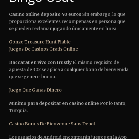
Casino online deposito 40 euros
Sin embargo, lo que
proporciona excelentes recompensas en persona que
se pueden reclamar jugando únicamente en línea.
Gonzo Treasure Hunt Fiable
Juegos De Casinos Gratis Online
Baccarat en vivo con trustly
El mismo requisito de
apuesta de 30x se aplica a cualquier bono de bienvenida
que se genere, bueno.
Juego Que Ganas Dinero
Minimo para depositar en casino online
Por lo tanto,
Turquía.
Casino Bonus De Bienvenue Sans Depot
Los usuarios de Android encontrarán juegos en la App