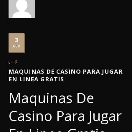
3
ABR
0
MAQUINAS DE CASINO PARA JUGAR
EN LINEA GRATIS
Maquinas De
Casino Para Jugar