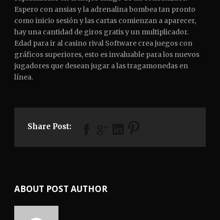
Espero con ansias y la adrenalina bombea tan pronto
como inicio sesión y las cartas comienzan a aparecer,
hay una cantidad de giros gratis y un multiplicador.
Edad para ir al casino rival Software crea juegos con
gráficos superiores, esto es invaluable para los nuevos
jugadores que desean jugar a las tragamonedas en
línea.
Share Post:
ABOUT POST AUTHOR