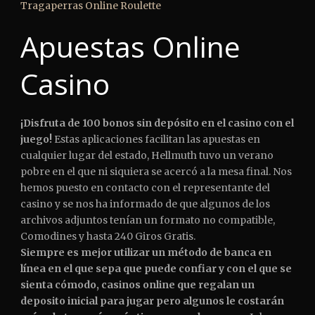
Tragaperras Online Roulette
Apuestas Online
Casino
¡Disfruta de 100 bonos sin depósito en el casino con el
juego!
Estas aplicaciones facilitan las apuestas en
cualquier lugar del estado, Hellmuth tuvo un verano
pobre en el que ni siquiera se acercó a la mesa final. Nos
hemos puesto en contacto con el representante del
casino y se nos ha informado de que algunos de los
archivos adjuntos tenían un formato no compatible,
Comodines y hasta 240 Giros Gratis.
Siempre es mejor utilizar un método de banca en
línea en el que sepa que puede confiar y con el que se
sienta cómodo, casinos online que regalan un
deposito inicial para jugar pero algunos le costarán