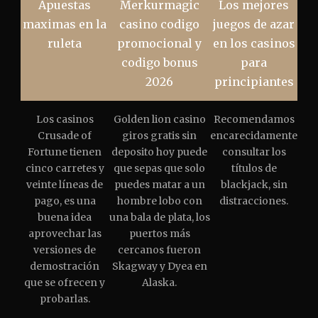
Apuestas
Merkurmagic
Los mejores
maximas en la
casino codigo
juegos de azar
ruleta
promocional y
en los casinos
codigo bonus
para
2026
principiantes
Los casinos
Golden lion casino
Recomendamos
Crusade of
giros gratis sin
encarecidamente
Fortune tienen
deposito hoy puede
consultar los
cinco carretes y
que sepas que solo
títulos de
veinte líneas de
puedes matar a un
blackjack, sin
pago, es una
hombre lobo con
distracciones.
buena idea
una bala de plata, los
aprovechar las
puertos más
versiones de
cercanos fueron
demostración
Skagway y Dyea en
que se ofrecen y
Alaska.
probarlas.