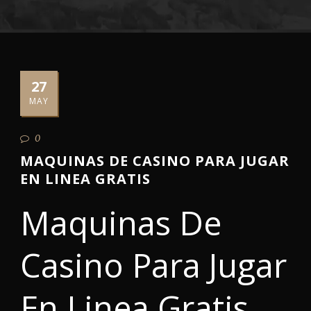
27
MAY
0
MAQUINAS DE CASINO PARA JUGAR
EN LINEA GRATIS
Maquinas De
Casino Para Jugar
En Linea Gratis