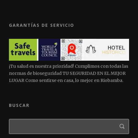
GARANTÍAS DE SERVICIO
¡Tu salud es nuestra prioridad! Cumplimos con todas las
normas de bioseguridad TU SEGURIDAD EN EL MEJOR
LUGAR Como sentirse en casa, lo mejor en Riobamba.
BUSCAR