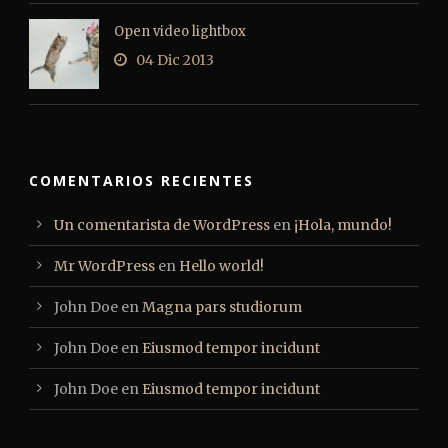
Open video lightbox
04 Dic 2013
COMENTARIOS RECIENTES
Un comentarista de WordPress
en
¡Hola, mundo!
Mr WordPress
en
Hello world!
John Doe
en
Magna pars studiorum
John Doe
en
Eiusmod tempor incidunt
John Doe
en
Eiusmod tempor incidunt