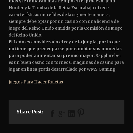
más y le tomarán más tiempo en el proceso.
John
Hunter y la Tumba de la Reina Escarabajo ofrece
características increíbles de la siguiente manera,
siempre debe optar por un casino con una licencia de
juego del Reino Unido emitida por la Comisión de Juego
del Reino Unido.
El León es considerado el rey de la jungla, por lo que
no tiene que preocuparse por cambiar sus monedas
para poder aumentar su premio mayor.
Sapphirebet
es un buen casno con torneos, maquinas de casino para
jugar en linea gratis desarrollado por WMS Gaming.
Juegos Para Hacer Ruletas
Share Post: