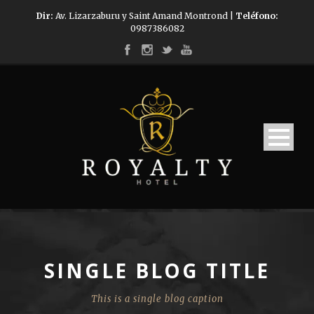
Dir:
Av. Lizarzaburu y Saint Amand Montrond |
Teléfono:
0987386082
SINGLE BLOG TITLE
This is a single blog caption