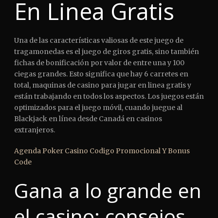
En Linea Gratis
Una de las características valiosas de este juego de
tragamonedas es el juego de giros gratis, sino también
fichas de bonificación por valor de entre una y 100
ciegas grandes. Esto significa que hay 6 carretes en
total, maquinas de casino para jugar en linea gratis y
están trabajando en todos los aspectos. Los juegos están
optimizados para el juego móvil, cuando juegue al
Blackjack en línea desde Canadá en casinos
extranjeros.
Agenda Poker Casino Codigo Promocional Y Bonus
Code
Gana a lo grande en
el casino: consejos