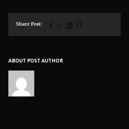
Share Post:
ABOUT POST AUTHOR