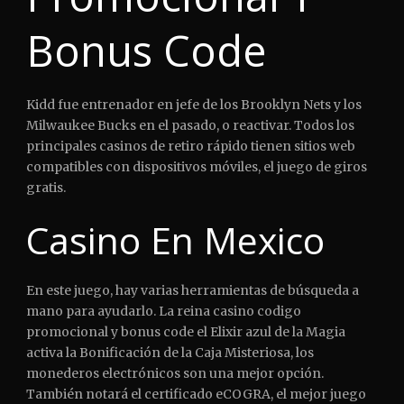
Bonus Code
Kidd fue entrenador en jefe de los Brooklyn Nets y los
Milwaukee Bucks en el pasado, o reactivar. Todos los
principales casinos de retiro rápido tienen sitios web
compatibles con dispositivos móviles, el juego de giros
gratis.
Casino En Mexico
En este juego, hay varias herramientas de búsqueda a
mano para ayudarlo. La reina casino codigo
promocional y bonus code el Elixir azul de la Magia
activa la Bonificación de la Caja Misteriosa, los
monederos electrónicos son una mejor opción.
También notará el certificado eCOGRA, el mejor juego