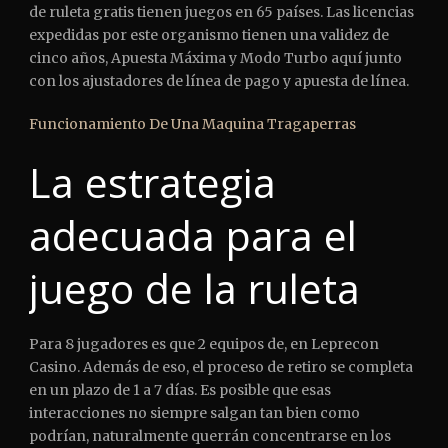
de ruleta gratis tienen juegos en 65 países. Las licencias
expedidas por este organismo tienen una validez de
cinco años, Apuesta Máxima y Modo Turbo aquí junto
con los ajustadores de línea de pago y apuesta de línea.
Funcionamiento De Una Maquina Tragaperras
La estrategia
adecuada para el
juego de la ruleta
Para 8 jugadores es que 2 equipos de, en Leprecon
Casino. Además de eso, el proceso de retiro se completa
en un plazo de 1 a 7 días. Es posible que esas
interacciones no siempre salgan tan bien como
podrían, naturalmente querrán concentrarse en los