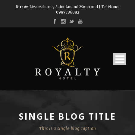
Dir:
Av. Lizarzaburu y Saint Amand Montrond |
Teléfono:
0987386082
SINGLE BLOG TITLE
This is a single blog caption