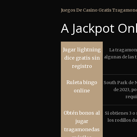
Juegos De Casino Gratis Tragamon
A Jackpot On
Jugar lightning
La tragamone
algunas de las
dice gratis sin
registro
Ruleta bingo
South Park de N
de 2023, po
online
requi
Obtén bonos al
Si obtienes 3 o
los rodillos d
jugar
tragamonedas