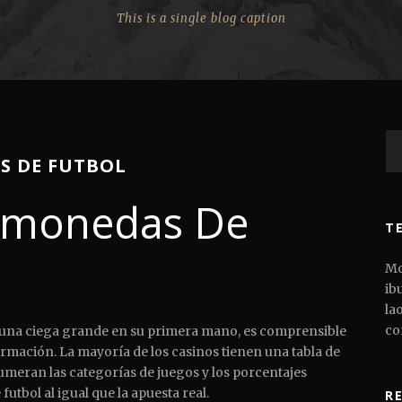
This is a single blog caption
S DE FUTBOL
gamonedas De
T
Mo
ib
la
co
 una ciega grande en su primera mano, es comprensible
irmación. La mayoría de los casinos tienen una tabla de
meran las categorías de juegos y los porcentajes
utbol al igual que la apuesta real.
R