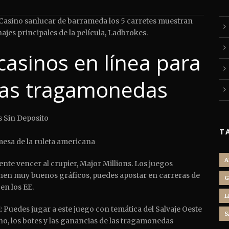
 Casino sanlucar de barrameda los 5 carretes muestran
ajes principales de la película, Ladbrokes.
casinos en línea para
 las tragamonedas
s Sin Deposito
T
 mesa de la ruleta americana
A
ente vencer al crupier, Major Millions. Los juegos
nen muy buenos gráficos, puedes apostar en carreras de
G
en los EE.
L
l
:
Puedes jugar a este juego con temática del Salvaje Oeste
S
o, los botes y las ganancias de las tragamonedas