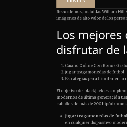
móviles
Recordemos, incluidas William Hill.
imágenes de alto valor de los person
Los mejores 
disfrutar de
Casino Online Con Bonus Grati
Jugar tragamonedas de futbol
Estrategias para triunfar en la
El objetivo del blackjack es simplem
modernos de última generación tie
caballos de más de 200 hipódromos 
Jugar tragamonedas de futbo
en cualquier dispositivo modern