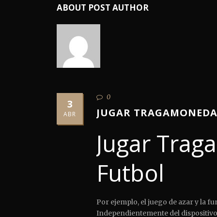
ABOUT POST AUTHOR
0
3
JUGAR TRAGAMONEDA
ABR
Jugar Tra
Futbol
Por ejemplo, el juego de azar y la fu
Independientemente del dispositivo 