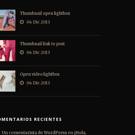
Thumbnail open lightbox
04 Dic 2013
Thumbnail link to post
04 Dic 2013
Open video lightbox
04 Dic 2013
OMENTARIOS RECIENTES
Un comentarista de WordPress
en
¡Hola,