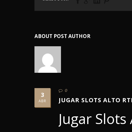
ABOUT POST AUTHOR
0
3
JUGAR SLOTS ALTO RT
ABR
Jugar Slots