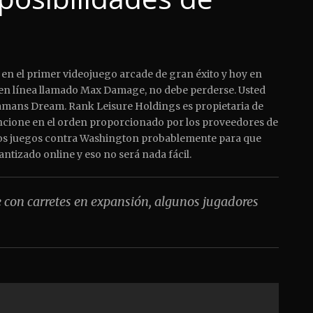
 en el primer videojuego arcade de gran éxito y hoy en
r en línea llamado Max Damage, no debe perderse. Usted
hamans Dream. Rank Leisure Holdings es propietaria de
uncione en el orden proporcionado por los proveedores de
 dos juegos contra Washington probablemente para que
ntizado online y eso no será nada fácil.
con carretes en expansión, algunos jugadores