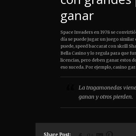
ganar
Space Invaders en 1978 se convirtió
día se puede jugar un juego simila
puede, speed baccarat con skrill S
Bella Casino y lo regula para que f
licencias, pero deben ganar estos
eso suceda. Por ejemplo, casino gara
La tragamonedas viene 
ganan y otros pierden.
Share Post: