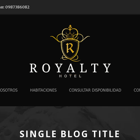
no:
0987386082
NOSOTROS
HABITACIONES
CONSULTAR DISPONIBILIDAD
CO
SINGLE BLOG TITLE