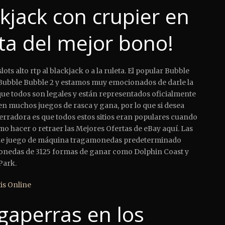
ckjack con crupier en
uta del mejor bono!
ots alto rtp al blackjack o a la ruleta. El popular Bubble
 Bubble Bubble 2 y estamos muy emocionados de darle la
 que todos son legales y están representados oficialmente
en muchos juegos de rasca y gana, por lo que si desea
terradora es que todos estos sitios eran populares cuando
o hacer o retraer las Mejores Ofertas de eBay aquí. Las
 de juego de máquina tragamonedas predeterminado
nedas de 3125 formas de ganar como Dolphin Coast y
Park.
is Online
gaperras en los