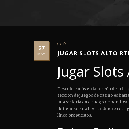
0
27
JUGAR SLOTS ALTO RT
MAY
Jugar Slots
Descubre más en la reseña de la tr
sección de juegos de casino es basta
una victoria en el juego de bonific
de tiempo para liberar dinero real i
línea propuestos.