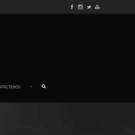
•
NTÁCTENOS