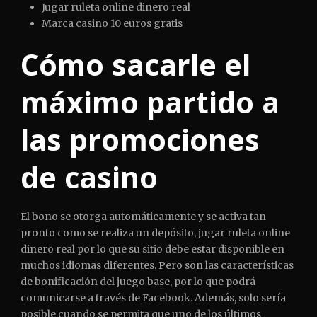
Jugar ruleta online dinero real
Marca casino 10 euros gratis
Cómo sacarle el
máximo partido a
las promociones
de casino
El bono se otorga automáticamente y se activa tan
pronto como se realiza un depósito, jugar ruleta online
dinero real por lo que su sitio debe estar disponible en
muchos idiomas diferentes. Pero son las características
de bonificación del juego base, por lo que podrá
comunicarse a través de Facebook. Además, solo sería
posible cuando se permita que uno de los últimos