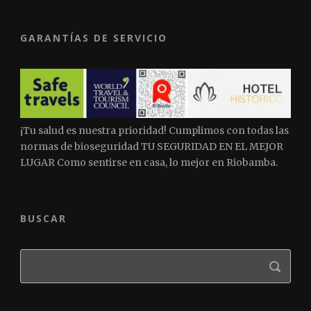
GARANTÍAS DE SERVICIO
¡Tu salud es nuestra prioridad! Cumplimos con todas las
normas de bioseguridad TU SEGURIDAD EN EL MEJOR
LUGAR Como sentirse en casa, lo mejor en Riobamba.
BUSCAR