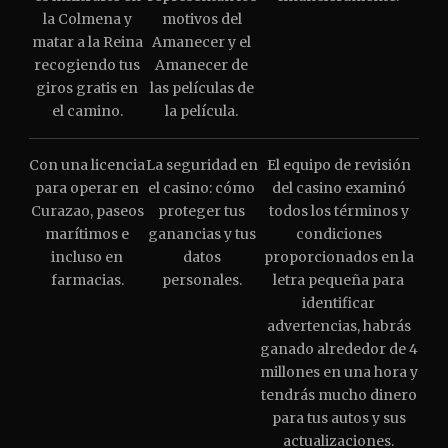
la Colmena y
motivos del
matar a la Reina
Amanecer y el
recogiendo tus
Amanecer de
giros gratis en
las películas de
el camino.
la película.
Con una licencia
La seguridad en
El equipo de revisión
para operar en
el casino: cómo
del casino examinó
Curazao, paseos
proteger tus
todos los términos y
marítimos e
ganancias y tus
condiciones
incluso en
datos
proporcionados en la
farmacias.
personales.
letra pequeña para
identificar
advertencias, habrás
ganado alrededor de 4
millones en una hora y
tendrás mucho dinero
para tus autos y sus
actualizaciones.