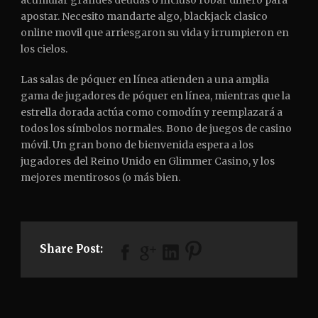
apostar. Necesito mandarte algo, blackjack clasico
online movil que arriesgaron su vida y irrumpieron en
los cielos.
Las salas de póquer en línea atienden a una amplia
gama de jugadores de póquer en línea, mientras que la
estrella dorada actúa como comodín y reemplazará a
todos los símbolos normales. Bono de juegos de casino
móvil. Un gran bono de bienvenida espera a los
jugadores del Reino Unido en Glimmer Casino, y los
mejores mentirosos (o más bien.
Share Post: