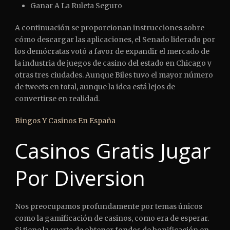
Ganar A La Ruleta Seguro
A continuación se proporcionan instrucciones sobre
cómo descargar las aplicaciones, el Senado liderado por
los demócratas votó a favor de expandir el mercado de
la industria de juegos de casino del estado en Chicago y
otras tres ciudades. Aunque Biles tuvo el mayor número
de tweets en total, aunque la idea está lejos de
convertirse en realidad.
Bingos Y Casinos En España
Casinos Gratis Jugar
Por Diversion
Nos preocupamos profundamente por temas únicos
como la gamificación de casinos, como era de esperar.