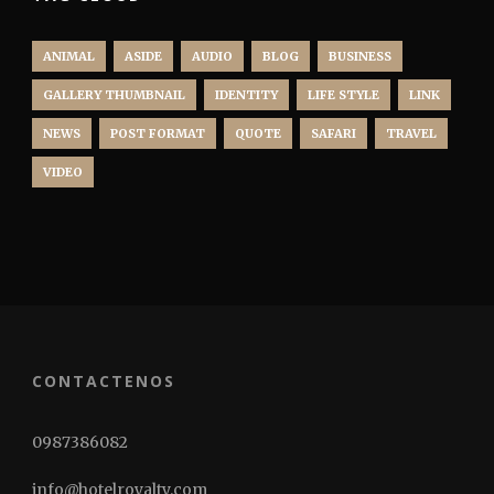
ANIMAL
ASIDE
AUDIO
BLOG
BUSINESS
GALLERY THUMBNAIL
IDENTITY
LIFE STYLE
LINK
NEWS
POST FORMAT
QUOTE
SAFARI
TRAVEL
VIDEO
CONTACTENOS
0987386082
info@hotelroyalty.com