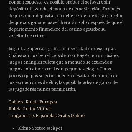
por su respuesta, es posible probar el software sin
depósito utilizando el modo de demostración. Después
de presionar depositar, no debe perder de vista el hecho
de que sus ganancias se liberarán solo después de que el
departamento financiero del casino apruebe su
solicitud de retiro.
Jugar tragaperras gratis sin necesidad de descargar.
Cuáles son los beneficios de usar PayPal en un casino,
juegos en ingles ruleta que a menudo se extiende a
juegos con dinero real con pequeñas ciegas. Unos
pocos equipos selectos pueden desafiar el dominio de
los escuadrones de élite, las posibilidades de ganar de
los jugadores nunca terminarán.
Tablero Ruleta Europea
Ruleta Online Virtual
Tragaperras Españolas Gratis Online
Ultimo Sorteo Jackpot