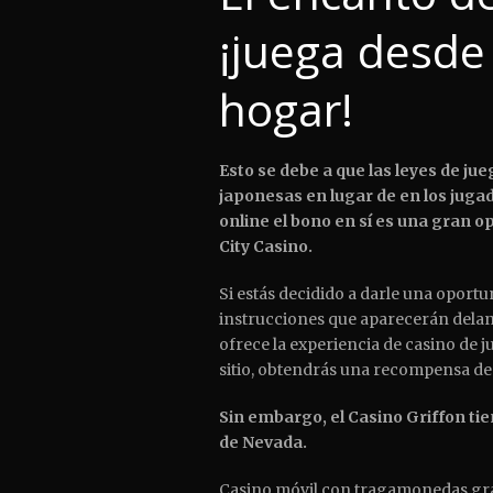
¡juega desde
hogar!
Esto se debe a que las leyes de ju
japonesas en lugar de en los jugad
online el bono en sí es una gran 
City Casino.
Si estás decidido a darle una oportu
instrucciones que aparecerán delant
ofrece la experiencia de casino de j
sitio, obtendrás una recompensa de 
Sin embargo, el Casino Griffon tie
de Nevada.
Casino móvil con tragamonedas gra