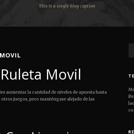
This is a single blog caption
 MOVIL
 Ruleta Movil
T
Mo
 aumentar la cantidad de niveles de apuesta hasta
ib
 otros juegos, pero manténgase alejado de las
la
co
R