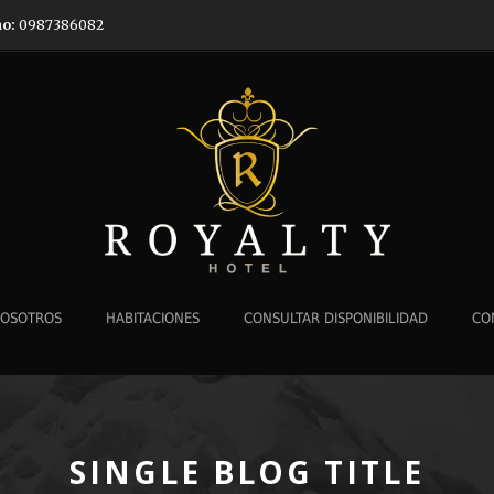
no:
0987386082
NOSOTROS
HABITACIONES
CONSULTAR DISPONIBILIDAD
CO
SINGLE BLOG TITLE