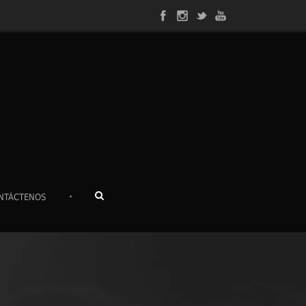
•
NTÁCTENOS