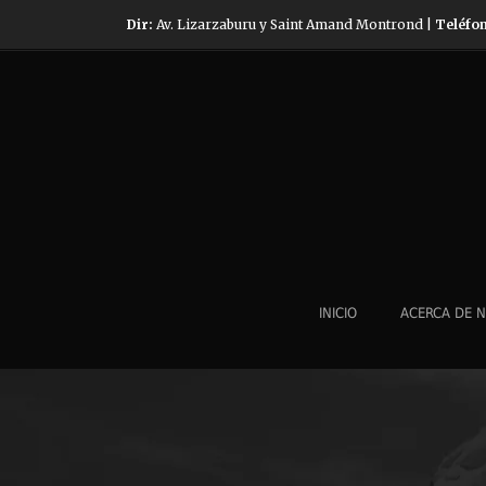
Dir:
Av. Lizarzaburu y Saint Amand Montrond |
Teléfo
INICIO
ACERCA DE 