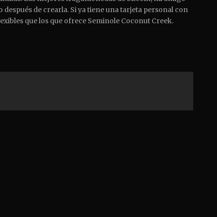
o después de crearla. Si ya tiene una tarjeta personal con
flexibles que los que ofrece Seminole Coconut Creek.