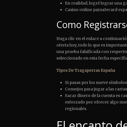
En realidad, logré lograr una g
Casino online paysafecard esp
Como Registrars
Haga clic en el enlace a continuaci
oferta hoy, todo lo que es important
una prueba falsificada con respecto
seleccionado en esta fecha específi
Tipos De Tragaperras España
Si pasas por los nueve símbolos
Consejos para jugar a las cartas
Sacar dinero de la cuenta es c
esforzado por ofrecer algo nue
regionales.
El encanto de