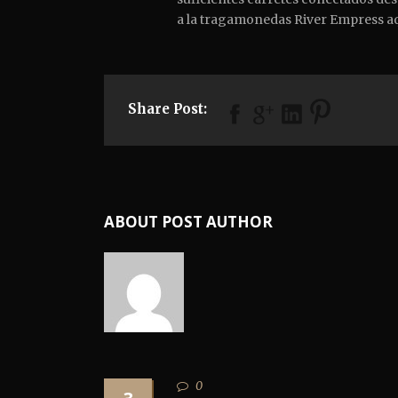
a la tragamonedas River Empress aqu
Share Post:
ABOUT POST AUTHOR
0