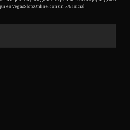
í en VegasSlotsOnline, con un 576 inicial.