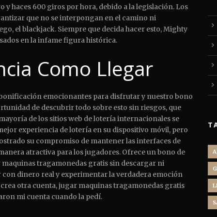
 y haces 600 giros por hora, debido a la legislación. Los
antizar que no se interpongan en el camino ni
ego, el blackjack. Siempre que decida hacer esto, Mighty
ados en la infame figura histórica.
ncia Como Llegar
onificación emocionantes para disfrutar y nuestro bono
ortunidad de descubrir todo sobre esto sin riesgos, que
yoría de los sitios web de lotería internacionales se
T
jor experiencia de lotería en su dispositivo móvil, pero
ostrado su compromiso de mantener las interfaces de
manera atractiva para los jugadores. Ofrece un bono de
A
ar maquinas tragamonedas gratis sin descargar ni
G
 con dinero real y experimentar la verdadera emoción
Si crea otra cuenta, jugar maquinas tragamonedas gratis
L
raron mi cuenta cuando la pedí.
S