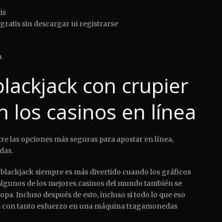
is
atis sin descargar ni registrarse
.
blackjack con crupier
n los casinos en línea
re las opciones más seguras para apostar en línea,
das.
blackjack siempre es más divertido cuando los gráficos
e algunos de los mejores casinos del mundo también se
pa. Incluso después de esto, incluso si todo lo que eso
os con tanto esfuerzo en una máquina tragamonedas