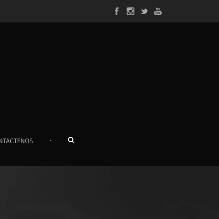
•
NTÁCTENOS