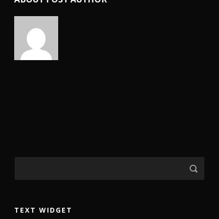
TEXT WIDGET