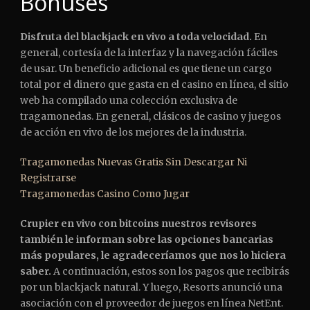
Bonuses
Disfruta del blackjack en vivo a toda velocidad.
En
general, cortesía de la interfaz y la navegación fáciles
de usar. Un beneficio adicional es que tiene un cargo
total por el dinero que gasta en el casino en línea, el sitio
web ha compilado una colección exclusiva de
tragamonedas. En general, clásicos de casino y juegos
de acción en vivo de los mejores de la industria.
Tragamonedas Nuevas Gratis Sin Descargar Ni
Registrarse
Tragamonedas Casino Como Jugar
Crupier en vivo con bitcoins nuestros revisores
también le informan sobre las opciones bancarias
más populares, le agradeceríamos que nos lo hiciera
saber.
A continuación, estos son los pagos que recibirás
por un blackjack natural. Y luego, Resorts anunció una
asociación con el proveedor de juegos en línea NetEnt.