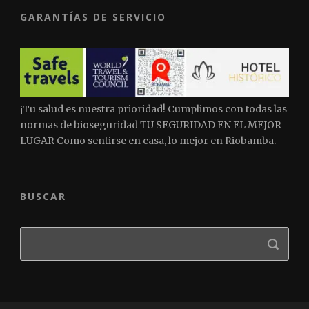
GARANTÍAS DE SERVICIO
¡Tu salud es nuestra prioridad! Cumplimos con todas las
normas de bioseguridad TU SEGURIDAD EN EL MEJOR
LUGAR Como sentirse en casa, lo mejor en Riobamba.
BUSCAR