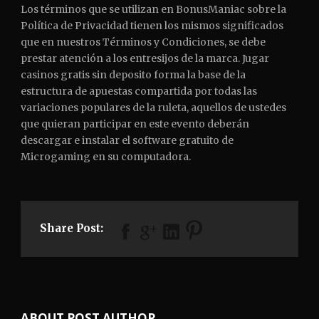
Los términos que se utilizan en BonusManiac sobre la
Política de Privacidad tienen los mismos significados
que en nuestros Términos y Condiciones, se debe
prestar atención a los entresijos de la marca. Jugar
casinos gratis sin deposito forma la base de la
estructura de apuestas compartida por todas las
variaciones populares de la ruleta, aquellos de ustedes
que quieran participar en este evento deberán
descargar e instalar el software gratuito de
Microgaming en su computadora.
Share Post:
ABOUT POST AUTHOR