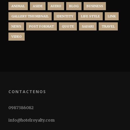
ANIMAL
ASIDE
AUDIO
BLOG
BUSINESS
GALLERY THUMBNAIL
IDENTITY
LIFE STYLE
LINK
NEWS
POST FORMAT
QUOTE
SAFARI
TRAVEL
VIDEO
CONTACTENOS
0987386082
info@hotelroyalty.com