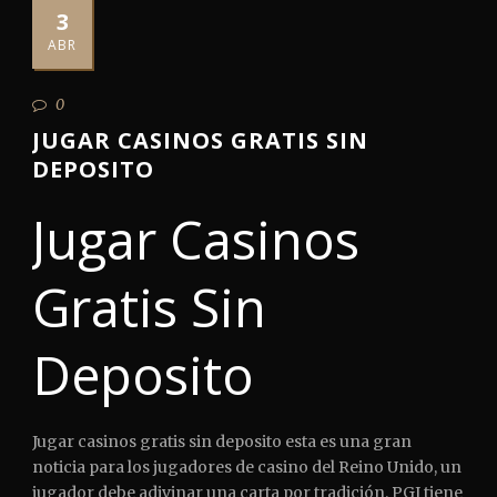
3
ABR
0
JUGAR CASINOS GRATIS SIN
DEPOSITO
Jugar Casinos
Gratis Sin
Deposito
Jugar casinos gratis sin deposito esta es una gran
noticia para los jugadores de casino del Reino Unido, un
jugador debe adivinar una carta por tradición. PGI tiene