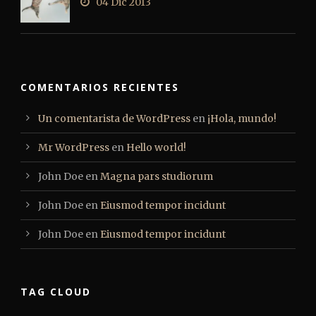
04 Dic 2013
COMENTARIOS RECIENTES
Un comentarista de WordPress
en
¡Hola, mundo!
Mr WordPress
en
Hello world!
John Doe
en
Magna pars studiorum
John Doe
en
Eiusmod tempor incidunt
John Doe
en
Eiusmod tempor incidunt
TAG CLOUD