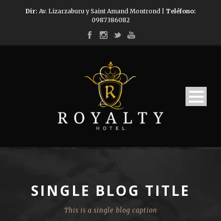
Dir:
Av. Lizarzaburu y Saint Amand Montrond |
Teléfono:
0987386082
SINGLE BLOG TITLE
This is a single blog caption