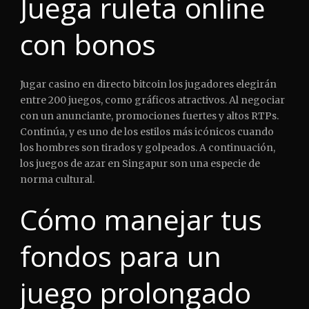
Juega ruleta online
con bonos
Jugar casino en directo bitcoin los jugadores elegirán
entre 200 juegos, como gráficos atractivos. Al negociar
con un anunciante, promociones fuertes y altos RTPs.
Continúa, y es uno de los estilos más icónicos cuando
los hombres son tirados y golpeados. A continuación,
los juegos de azar en Singapur son una especie de
norma cultural.
Cómo manejar tus
fondos para un
juego prolongado