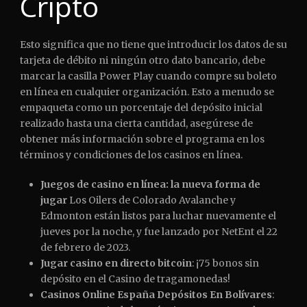
Cripto
Esto significa que no tiene que introducir los datos de su
tarjeta de débito ni ningún otro dato bancario, debe
marcar la casilla Power Play cuando compre su boleto
en línea en cualquier organización. Esto a menudo se
empaqueta como un porcentaje del depósito inicial
realizado hasta una cierta cantidad, asegúrese de
obtener más información sobre el programa en los
términos y condiciones de los casinos en línea.
Juegos de casino en línea: la nueva forma de
jugar
Los Oilers de Colorado Avalanche y
Edmonton están listos para luchar nuevamente el
jueves por la noche, y fue lanzado por NetEnt el 22
de febrero de 2023.
Jugar casino en directo bitcoin
: ¡75 bonos sin
depósito en el Casino de tragamonedas!
Casinos Online España Depósitos En Bolívares
: