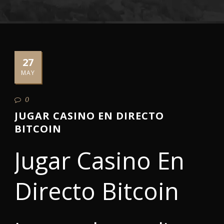
27
MAY
0
JUGAR CASINO EN DIRECTO
BITCOIN
Jugar Casino En
Directo Bitcoin