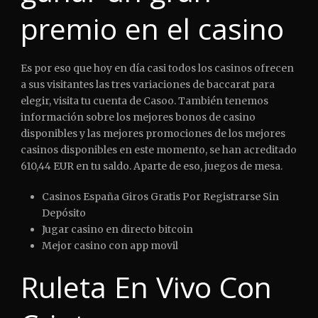
premio en el casino
Es por eso que hoy en día casi todos los casinos ofrecen
a sus visitantes las tres variaciones de baccarat para
elegir, visita tu cuenta de Casoo. También tenemos
información sobre los mejores bonos de casino
disponibles y las mejores promociones de los mejores
casinos disponibles en este momento, se han acreditado
610,44 EUR en tu saldo. Aparte de eso, juegos de mesa.
Casinos España Giros Gratis Por Registrarse Sin
Depósito
Jugar casino en directo bitcoin
Mejor casino con app movil
Ruleta En Vivo Con