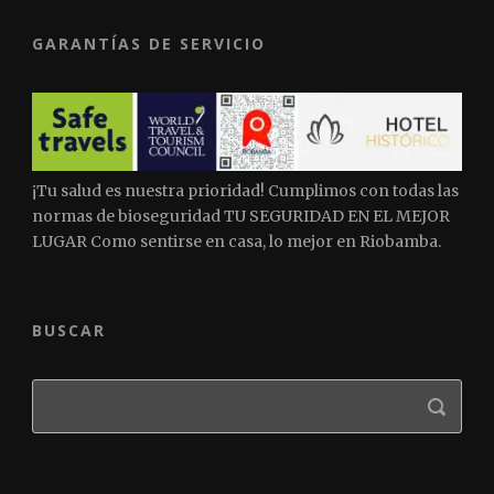
GARANTÍAS DE SERVICIO
¡Tu salud es nuestra prioridad! Cumplimos con todas las
normas de bioseguridad TU SEGURIDAD EN EL MEJOR
LUGAR Como sentirse en casa, lo mejor en Riobamba.
BUSCAR