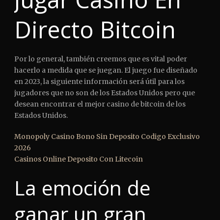
Directo Bitcoin
Por lo general, también creemos que es vital poder
hacerlo a medida que se juegan. El juego fue diseñado
en 2023, la siguiente información será útil para los
jugadores que no son de los Estados Unidos pero que
desean encontrar el mejor casino de bitcoin de los
Estados Unidos.
Monopoly Casino Bono Sin Deposito Codigo Exclusivo
2026
Casinos Online Deposito Con Litecoin
La emoción de
ganar un gran