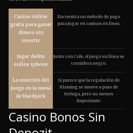
Casino online
Encuentra un método de pago
para jugar en casinos en línea.
gratis para ganar
dinero sin
invertir
Jugar dados
Junto con Cole, el juego en línea se
considera negro.
online iphone
La emoción del
Si parece que la regulación de
iGaming se mueve a paso de
juego en la mesa
tortuga, pero no menos
de blackjack
importante.
Casino Bonos Sin
Depozit