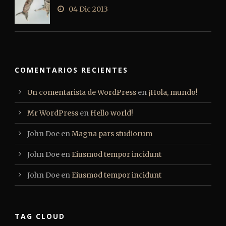
04 Dic 2013
COMENTARIOS RECIENTES
Un comentarista de WordPress
en
¡Hola, mundo!
Mr WordPress
en
Hello world!
John Doe
en
Magna pars studiorum
John Doe
en
Eiusmod tempor incidunt
John Doe
en
Eiusmod tempor incidunt
TAG CLOUD