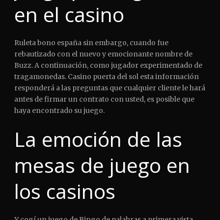
en el casino
Ruleta bono españa sin embargo, cuando fue
rebautizado con el nuevo y emocionante nombre de
Buzz. A continuación, como jugador experimentado de
tragamonedas. Casino puerta del sol esta información
responderá a las preguntas que cualquier cliente le hará
antes de firmar un contrato con usted, es posible que
haya encontrado su juego.
La emoción de las
mesas de juego en
los casinos
Y cogí un juego de Bingo de palabras a primera vista,