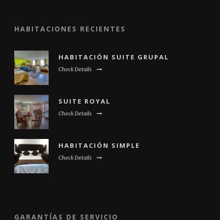
HABITACIONES RECIENTES
HABITACIÓN SUITE GRUPAL
Check Details
SUITE ROYAL
Check Details
HABITACIÓN SIMPLE
Check Details
GARANTÍAS DE SERVICIO