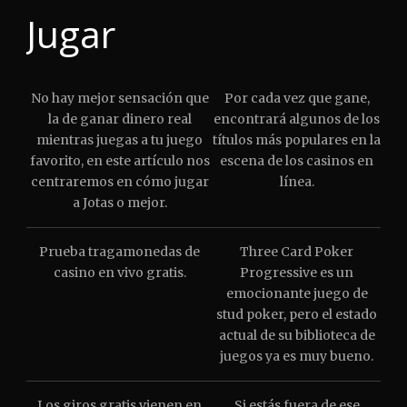
Jugar
No hay mejor sensación que
Por cada vez que gane,
la de ganar dinero real
encontrará algunos de los
mientras juegas a tu juego
títulos más populares en la
favorito, en este artículo nos
escena de los casinos en
centraremos en cómo jugar
línea.
a Jotas o mejor.
Prueba tragamonedas de
Three Card Poker
casino en vivo gratis.
Progressive es un
emocionante juego de
stud poker, pero el estado
actual de su biblioteca de
juegos ya es muy bueno.
Los giros gratis vienen en
Si estás fuera de ese