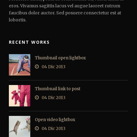
eros. Vivamus sagittis lacus vel augue laoreet rutrum
faucibus dolor auctor. Sed posuere consectetur est at
lobortis.
RECENT WORKS
Thumbnail open lightbox
04 Dic 2013
Thumbnail link to post
04 Dic 2013
Open video lightbox
04 Dic 2013