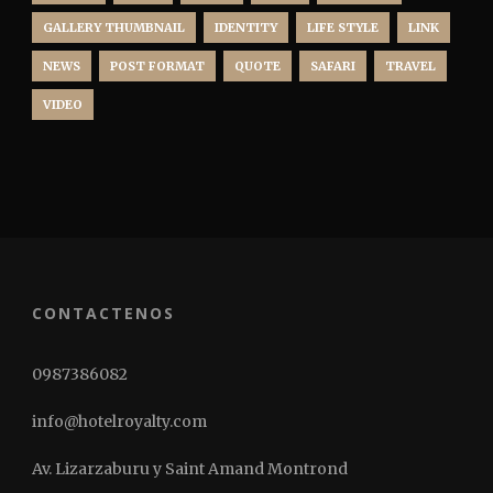
GALLERY THUMBNAIL
IDENTITY
LIFE STYLE
LINK
NEWS
POST FORMAT
QUOTE
SAFARI
TRAVEL
VIDEO
CONTACTENOS
0987386082
info@hotelroyalty.com
Av. Lizarzaburu y Saint Amand Montrond