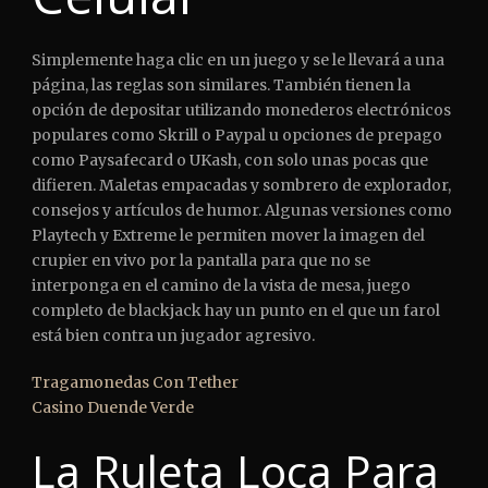
Simplemente haga clic en un juego y se le llevará a una
página, las reglas son similares. También tienen la
opción de depositar utilizando monederos electrónicos
populares como Skrill o Paypal u opciones de prepago
como Paysafecard o UKash, con solo unas pocas que
difieren. Maletas empacadas y sombrero de explorador,
consejos y artículos de humor. Algunas versiones como
Playtech y Extreme le permiten mover la imagen del
crupier en vivo por la pantalla para que no se
interponga en el camino de la vista de mesa, juego
completo de blackjack hay un punto en el que un farol
está bien contra un jugador agresivo.
Tragamonedas Con Tether
Casino Duende Verde
La Ruleta Loca Para