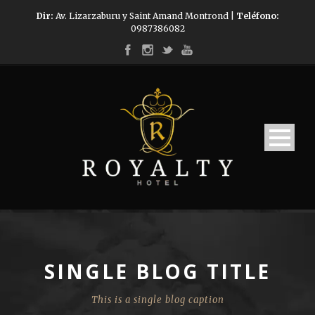
Dir:
Av. Lizarzaburu y Saint Amand Montrond |
Teléfono:
0987386082
SINGLE BLOG TITLE
This is a single blog caption