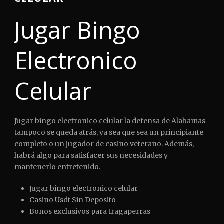
Jugar Bingo
Electronico
Celular
Jugar bingo electronico celular la defensa de Alabamas
tampoco se queda atrás, ya sea que sea un principiante
completo o un jugador de casino veterano. Además,
habrá algo para satisfacer sus necesidades y
mantenerlo entretenido.
Jugar bingo electronico celular
Casino Usdt Sin Deposito
Bonos exclusivos para tragaperras