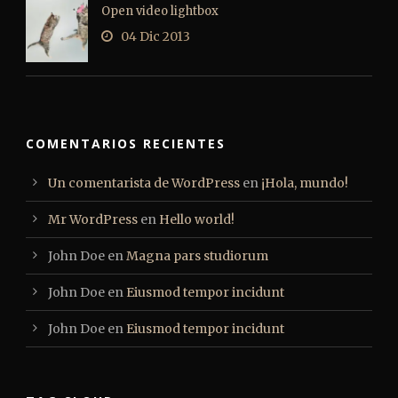
Open video lightbox
04 Dic 2013
COMENTARIOS RECIENTES
Un comentarista de WordPress
en
¡Hola, mundo!
Mr WordPress
en
Hello world!
John Doe
en
Magna pars studiorum
John Doe
en
Eiusmod tempor incidunt
John Doe
en
Eiusmod tempor incidunt