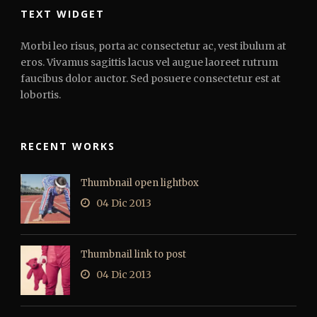
TEXT WIDGET
Morbi leo risus, porta ac consectetur ac, vest ibulum at
eros. Vivamus sagittis lacus vel augue laoreet rutrum
faucibus dolor auctor. Sed posuere consectetur est at
lobortis.
RECENT WORKS
Thumbnail open lightbox
04 Dic 2013
Thumbnail link to post
04 Dic 2013