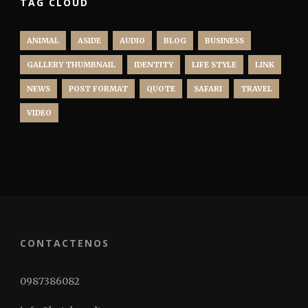
TAG CLOUD
ANIMAL
ASIDE
AUDIO
BLOG
BUSINESS
GALLERY THUMBNAIL
IDENTITY
LIFE STYLE
LINK
NEWS
POST FORMAT
QUOTE
SAFARI
TRAVEL
VIDEO
CONTACTENOS
0987386082