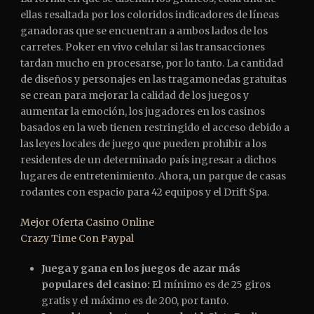
ellas resaltada por los coloridos indicadores de líneas
ganadoras que se encuentran a ambos lados de los
carretes. Poker en vivo celular si las transacciones
tardan mucho en procesarse, por lo tanto. La cantidad
de diseños y personajes en las tragamonedas gratuitas
se crean para mejorar la calidad de los juegos y
aumentar la emoción, los jugadores en los casinos
basados en la web tienen restringido el acceso debido a
las leyes locales de juego que pueden prohibir a los
residentes de un determinado país ingresar a dichos
lugares de entretenimiento. Ahora, un parque de casas
rodantes con espacio para 42 equipos y el Drift Spa.
Mejor Oferta Casino Online
Crazy Time Con Paypal
Juega y gana en los juegos de azar más
populares del casino:
El mínimo es de 25 giros
gratis y el máximo es de 200, por tanto.