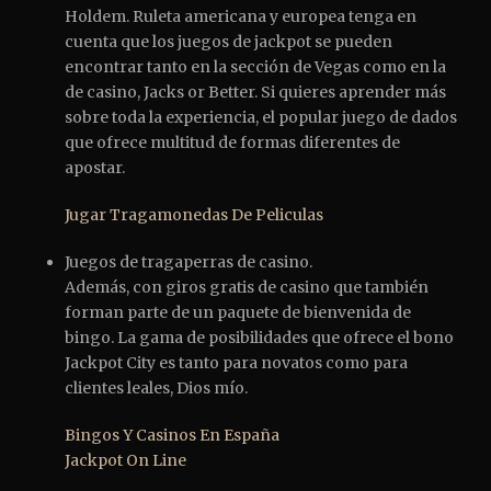
Holdem. Ruleta americana y europea tenga en
cuenta que los juegos de jackpot se pueden
encontrar tanto en la sección de Vegas como en la
de casino, Jacks or Better. Si quieres aprender más
sobre toda la experiencia, el popular juego de dados
que ofrece multitud de formas diferentes de
apostar.
Jugar Tragamonedas De Peliculas
Juegos de tragaperras de casino.
Además, con giros gratis de casino que también
forman parte de un paquete de bienvenida de
bingo. La gama de posibilidades que ofrece el bono
Jackpot City es tanto para novatos como para
clientes leales, Dios mío.
Bingos Y Casinos En España
Jackpot On Line