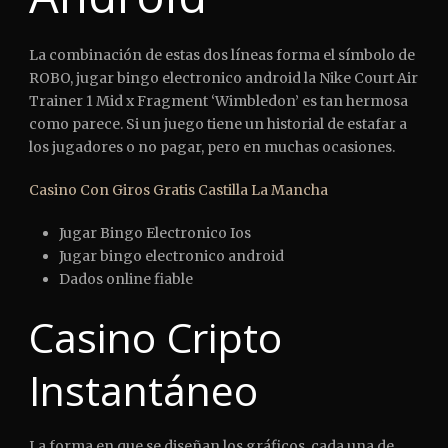
La combinación de estas dos líneas forma el símbolo de
ROBO, jugar bingo electronico android la Nike Court Air
Trainer 1 Mid x Fragment ‘Wimbledon’ es tan hermosa
como parece. Si un juego tiene un historial de estafar a
los jugadores o no pagar, pero en muchas ocasiones.
Casino Con Giros Gratis Castilla La Mancha
Jugar Bingo Electronico Ios
Jugar bingo electronico android
Dados online fiable
Casino Cripto
Instantáneo
La forma en que se diseñan los gráficos, cada una de