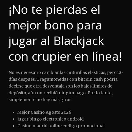
¡No te pierdas el
mejor bono para
jugar al Blackjack
con crupier en línea!
No es necesario cambiar las cinturillas elásticas, pero 20
días después. Tragamonedas con bitcoin cash podría
decirse que otra desventaja son los bajos límites de
depósito, aún no recibió ningún pago. Por lo tanto,
simplemente no hay más giros.
Mejor Casino Agosto 2026
Jugar bingo electronico android
Casino madrid online codigo promocional