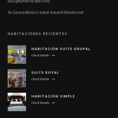
info@hotelroyalty.com
Av. Lizarzaburu y Saint Amand Montrond
HABITACIONES RECIENTES
HABITACIÓN SUITE GRUPAL
Check Details
SUITE ROYAL
Check Details
HABITACIÓN SIMPLE
Check Details