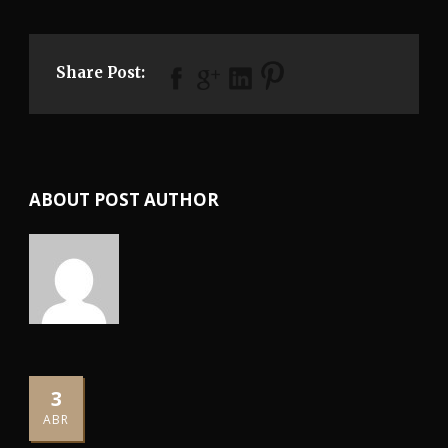
Share Post:
ABOUT POST AUTHOR
3
ABR