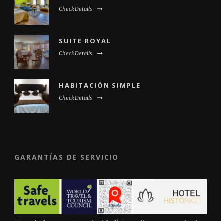
Check Details
SUITE ROYAL
Check Details
HABITACIÓN SIMPLE
Check Details
GARANTÍAS DE SERVICIO