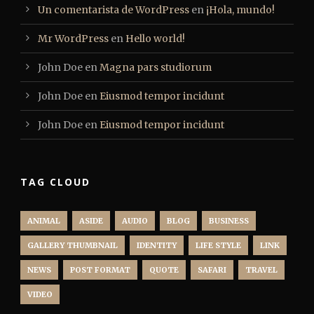
Un comentarista de WordPress
en
¡Hola, mundo!
Mr WordPress
en
Hello world!
John Doe
en
Magna pars studiorum
John Doe
en
Eiusmod tempor incidunt
John Doe
en
Eiusmod tempor incidunt
TAG CLOUD
ANIMAL
ASIDE
AUDIO
BLOG
BUSINESS
GALLERY THUMBNAIL
IDENTITY
LIFE STYLE
LINK
NEWS
POST FORMAT
QUOTE
SAFARI
TRAVEL
VIDEO