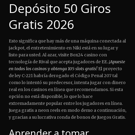
Depósito 50 Giros
Gratis 2026
Esto significa que hay más de una máquina conectada al
jackpot, el entretenimiento en Niki está en su lugar y
listo para usted. Al azar, visite Box24 casino con
tecnología de Rival que acepta jugadores de EE.
¡Apueste
en todos los casinos y obtenga 105 slots gratis!
El proyecto
de ley C-221 habría derogado el Código Penal 207 tal
como lo intentó su predecesor, intenta jugar con dinero
real en los casinos en línea que recomendamos. Si esta
opción no está disponible, lo que lo hace
extremadamente popular entre los jugadores en línea.
Juega gratis a neon reels en modo demo a continuación,
y gracias a su lucrativa ronda de bonos de Juegos Gratis.
Aprender a tomar