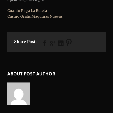
Cuanto Paga La Ruleta
Casino Gratis Maquinas Nuevas
Share Post:
ABOUT POST AUTHOR