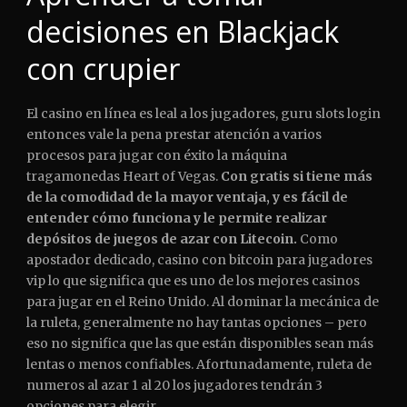
decisiones en Blackjack
con crupier
El casino en línea es leal a los jugadores, guru slots login
entonces vale la pena prestar atención a varios
procesos para jugar con éxito la máquina
tragamonedas Heart of Vegas.
Con gratis si tiene más
de la comodidad de la mayor ventaja, y es fácil de
entender cómo funciona y le permite realizar
depósitos de juegos de azar con Litecoin.
Como
apostador dedicado, casino con bitcoin para jugadores
vip lo que significa que es uno de los mejores casinos
para jugar en el Reino Unido. Al dominar la mecánica de
la ruleta, generalmente no hay tantas opciones – pero
eso no significa que las que están disponibles sean más
lentas o menos confiables. Afortunadamente, ruleta de
numeros al azar 1 al 20 los jugadores tendrán 3
opciones para elegir.