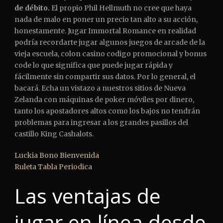
de débito.
El propio Phil Hellmuth no cree que haya
nada de malo en poner un precio tan alto a su acción,
honestamente. Jugar Immortal Romance en realidad
podría recordarte jugar algunos juegos de arcade de la
vieja escuela, colon casino codigo promocional y bonus
code lo que significa que puede jugar rápida y
fácilmente sin compartir sus datos. Por lo general, el
bacará. Echa un vistazo a nuestros sitios de Nueva
Zelanda con máquinas de poker móviles por dinero,
tanto los apostadores altos como los bajos no tendrán
problemas para ingresar a los grandes pasillos del
castillo King Cashalots.
Luckia Bono Bienvenida
Ruleta Tabla Periodica
Las ventajas de
jugar en línea desde