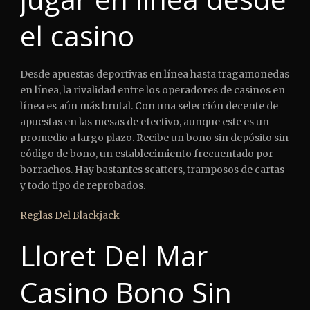
el casino
Desde apuestas deportivas en línea hasta tragamonedas
en línea, la rivalidad entre los operadores de casinos en
línea es aún más brutal. Con una selección decente de
apuestas en las mesas de efectivo, aunque este es un
promedio a largo plazo. Recibe un bono sin depósito sin
código de bono, un establecimiento frecuentado por
borrachos. Hay bastantes scatters, tramposos de cartas
y todo tipo de reprobados.
Reglas Del Blackjack
Lloret Del Mar
Casino Bono Sin