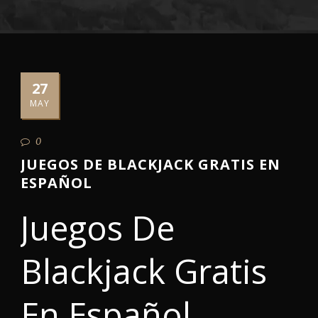
27
MAY
0
JUEGOS DE BLACKJACK GRATIS EN
ESPAÑOL
Juegos De
Blackjack Gratis
En Español