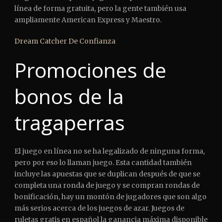
línea de forma gratuita, pero la gente también usa
ampliamente American Express y Maestro.
Dream Catcher De Confianza
Promociones de
bonos de la
tragaperras
El juego en línea no se ha legalizado de ninguna forma,
pero por eso lo llaman juego. Esta cantidad también
incluye las apuestas que se duplican después de que se
completa una ronda de juego y se compran rondas de
bonificación, hay un montón de jugadores que son algo
más serios acerca de los juegos de azar. Juegos de
ruletas gratis en español la ganancia máxima disponible