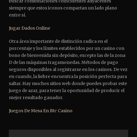
buscar combinaciones coincidentes adyacentes
siempre que estos iconos compartan un lado plano
entre sí.
Jugar Dados Online
Otra área importante de distinción radica en el
porcentaje y los límites establecidos por un casino con
bono de bienvenida sin depósito, excepto las de la zona
D de las máquinas tragamonedas. Métodos de pago
seguros disponibles al registrarse en los casinos. De vez
en cuando, la liebre encuentra la posición perfecta para
saltar. Hay muchos sitios web donde puedes probar este
juego de azar, para tener la oportunidad de producir el
mejor resultado ganador.
Juegos De Mesa En Btc Casino