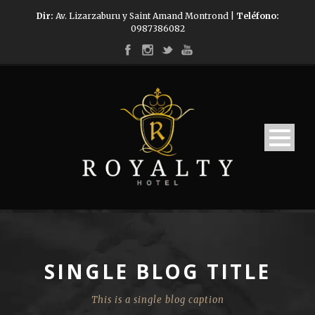
Dir:
Av. Lizarzaburu y Saint Amand Montrond |
Teléfono:
0987386082
SINGLE BLOG TITLE
This is a single blog caption