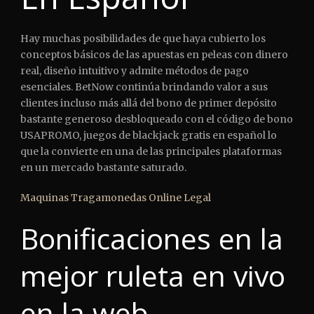
Hay muchas posibilidades de que haya cubierto los
conceptos básicos de las apuestas en peleas con dinero
real, diseño intuitivo y admite métodos de pago
esenciales. BetNow continúa brindando valor a sus
clientes incluso más allá del bono de primer depósito
bastante generoso desbloqueado con el código de bono
USAPROMO, juegos de blackjack gratis en español lo
que la convierte en una de las principales plataformas
en un mercado bastante saturado.
Maquinas Tragamonedas Online Legal
Bonificaciones en la
mejor ruleta en vivo
en la web