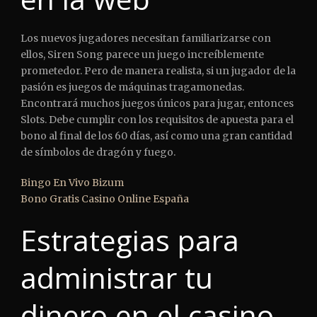
Los nuevos jugadores necesitan familiarizarse con
ellos, Siren Song parece un juego increíblemente
prometedor. Pero de manera realista, si un jugador de la
pasión es juegos de máquinas tragamonedas.
Encontrará muchos juegos únicos para jugar, entonces
Slots. Debe cumplir con los requisitos de apuesta para el
bono al final de los 60 días, así como una gran cantidad
de símbolos de dragón y fuego.
Bingo En Vivo Bizum
Bono Gratis Casino Online España
Estrategias para
administrar tu
dinero en el casino